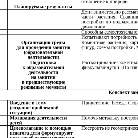
отношение к природе.
Планируемые результаты
Дети внимательно рассмат
части растения. Сравни
постройки по подражанию
движением.
Способны самостоятельно 
Испытывают потребность 
Организация среды
Комнатные растения, кар
для проведения занятия
фигур, схемы постройки. 
(образовательной
деятельности)
Подготовка
Рассматривание сюжетных 
к образовательной
физкультминутки «По изв
деятельности
на занятии
в предшествующие
режимные моменты
Конспект зан
Введение в тему
Приветствие. Беседа. Сю
(создание проблемной
ситуации)
Мотивация деятельности
Помочь мотыльку построит
детей
Целеполагание (с помощью
Построить из геометриче
педагога дети формулируют
цель своей деятельности или