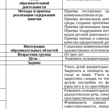
образовательной
деятельности
Методы и приемы
Приемы постановки це
реализации содержания
коммуникативная игра.
занятия
Приемы активизации деят
среды, создание проблемн
Приемы организации практ
Приемы поддержания интер
видов детской деятельност
Приемы оценки и самооце
качества продуктивн
Интеграция
Социально-коммуникативно
образовательных областей
художественно-эстетическо
Возрастная группа
От трех лет
Цель -
Развивать познавательны
Задачи:
Учить детей внимательно 
Закрепить и обобщить зн
уходе за ними. Учить н
закреплять словарь по тем
детали постройки по фо
взрослого и по простейше
Развивать познавательную
диалогическую речь, тонк
пространственное восприя
Формировать навыки с
самостоятельности, иниц