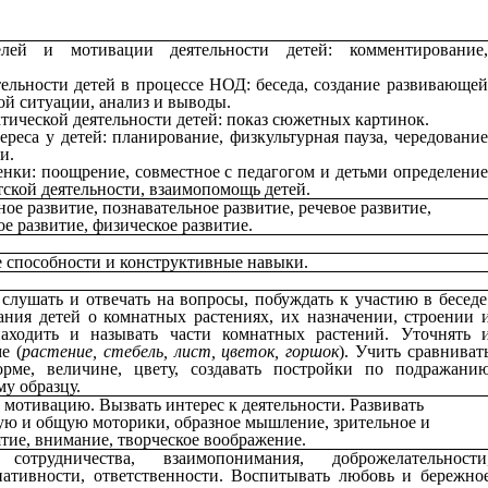
лей и мотивации деятельности детей: комментирование,
ельности детей в процессе НОД: беседа, создание развивающей
ой ситуации, анализ и выводы.
ической деятельности детей: показ сюжетных картинок.
еса у детей: планирование, физкультурная пауза, чередование
и.
нки: поощрение, совместное с педагогом и детьми определение
ой детской деятельности, взаимопомощь детей.
е развитие, познавательное развитие, речевое развитие,
е развитие, физическое развитие.
е способности и конструктивные навыки.
слушать и отвечать на вопросы, побуждать к участию в беседе
ания детей о комнатных растениях, их назначении, строении 
аходить и называть части комнатных растений. Уточнять 
е (
растение, стебель, лист, цветок, горшок
). Учить сравниват
рме, величине, цвету, создавать постройки по подражани
му образцу.
 мотивацию. Вызвать интерес к деятельности. Развивать
ую и общую моторики, образное мышление, зрительное и
тие, внимание, творческое воображение.
отрудничества, взаимопонимания, доброжелательности
иативности, ответственности. Воспитывать любовь и бережно