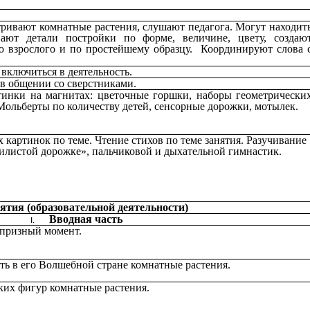
ривают комнатные растения, слушают педагога. Могут находит
вают детали постройки по форме, величине, цвету, создаю
 взрослого и по простейшему образцу. Координируют слова 
включиться в деятельность.
в общении со сверстниками.
тинки на магнитах: цветочные горшки, наборы геометрически
Мольберты по количеству детей, сенсорные дорожки, мотылек.
картинок по теме. Чтение стихов по теме занятия. Разучивание
илистой дорожке», пальчиковой и дыхательной гимнастик.
ятия (образовательной деятельности)
Вводная часть
рпризный момент.
ь в его Волшебной стране комнатные растения.
ских фигур комнатные растения.