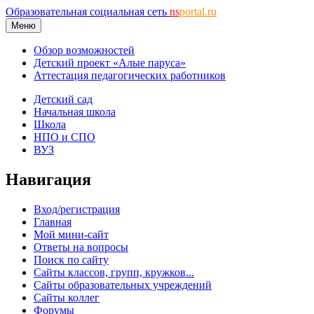
Образовательная социальная сеть
ns
portal.ru
Меню
Обзор возможностей
Детский проект «Алые паруса»
Аттестация педагогических работников
Детский сад
Начальная школа
Школа
НПО и СПО
ВУЗ
Навигация
Вход/регистрация
Главная
Мой мини-сайт
Ответы на вопросы
Поиск по сайту
Сайты классов, групп, кружков...
Сайты образовательных учреждений
Сайты коллег
Форумы