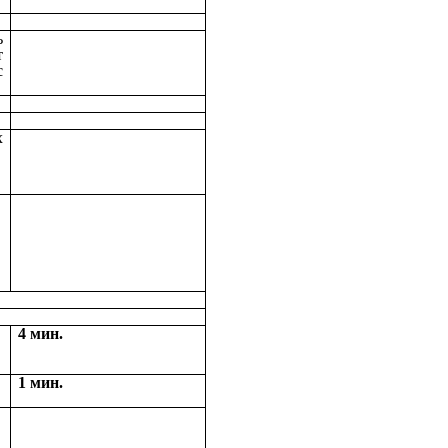
ь
т
с
х
4 мин.
1 мин.