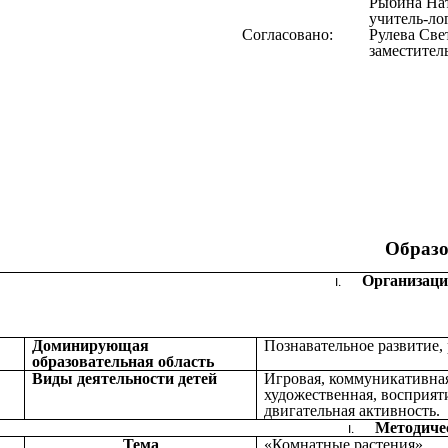
Рыбина На
учитель-л
Согласовано:
Рулева Све
заместител
Образо
Организац
Доминирующая
Познавательное развитие, 
образовательная область
Виды деятельности детей
Игровая, коммуникативная
художественная, восприят
двигательная активность.
Методиче
Тема
«Комнатные растения»