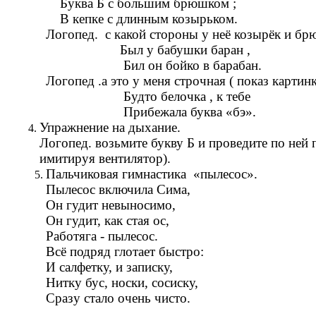
Буква Б с большим брюшком ;
В кепке с длинным козырьком.
Логопед. с какой стороны у неё козырёк и брюш
Был у бабушки баран ,
Бил он бойко в барабан.
Логопед .а это у меня строчная ( показ картинк
Будто белочка , к тебе
Прибежала буква «бэ».
Упражнение на дыхание.
Логопед. возьмите букву Б и проведите по ней 
имитируя вентилятор).
Пальчиковая гимнастика «пылесос».
Пылесос включила Сима,
Он гудит невыносимо,
Он гудит, как стая ос,
Работяга - пылесос.
Всё подряд глотает быстро:
И салфетку, и записку,
Нитку бус, носки, сосиску,
Сразу стало очень чисто.