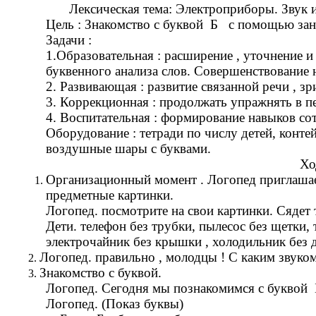
Лексическая тема: Электроприборы. Звук и б
Цель : Знакомство с буквой Б с помощью за
Задачи :
1.Образовательная : расширение , уточнение 
буквенного анализа слов. Совершенствование 
2. Развивающая : развитие связанной речи , з
3. Коррекционная : продолжать упражнять в пе
4. Воспитательная : формирование навыков сот
Оборудование : тетради по числу детей, конт
воздушные шары с буквами.
Ход заняти
Организационный момент . Логопед приглашает 
предметные картинки.
Логопед. посмотрите на свои картинки. Сядет 
Дети. телефон без трубки, пылесос без щетки,
электрочайник без крышки , холодильник без д
Логопед. правильно , молодцы ! С каким звуком
Знакомство с буквой.
Логопед. Сегодня мы познакомимся с буквой Б
Логопед. (Показ буквы)