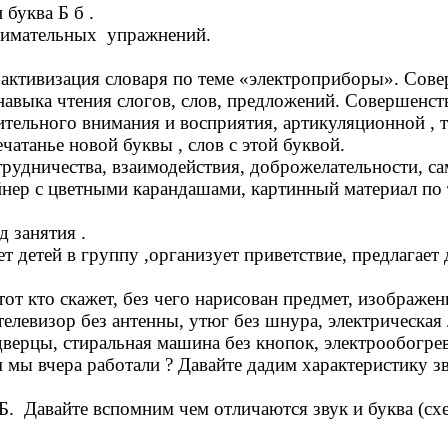
уква Б б .
нимательных упражнений.
и активизация словаря по теме «электроприборы». Сове
навыка чтения слогов, слов, предложений. Совершенст
рительного внимания и восприятия, артикуляционной ,
чатанье новой буквы , слов с этой буквой.
рудничества, взаимодействия, доброжелательности, са
ейнер с цветными карандашами, картинный материал п
я .
детей в группу ,организует приветствие, предлагает д
тот кто скажет, без чего нарисован предмет, изображен
 телевизор без антенны, утюг без шнура, электрическая
верцы, стиральная машина без кнопок, электрообогрев
 мы вчера работали ? Давайте дадим характеристику зв
. Давайте вспомним чем отличаются звук и буква (схе