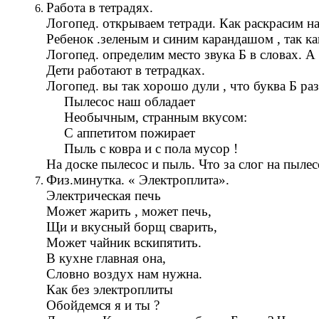
Работа в тетрадях.
Логопед. открываем тетради. Как раскрасим н
Ребенок .зеленым и синим карандашом , так ка
Логопед. определим место звука Б в словах. А
Дети работают в тетрадках.
Логопед. вы так хорошо дули , что буква Б раз
Пылесос наш обладает
Необычным, странным вкусом:
С аппетитом пожирает
Пыль с ковра и с пола мусор !
На доске пылесос и пыль. Что за слог на пылес
Физ.минутка. « Электроплита».
Электрическая печь
Может жарить , может печь,
Щи и вкусный борщ сварить,
Может чайник вскипятить.
В кухне главная она,
Словно воздух нам нужна.
Как без электроплиты
Обойдемся я и ты ?