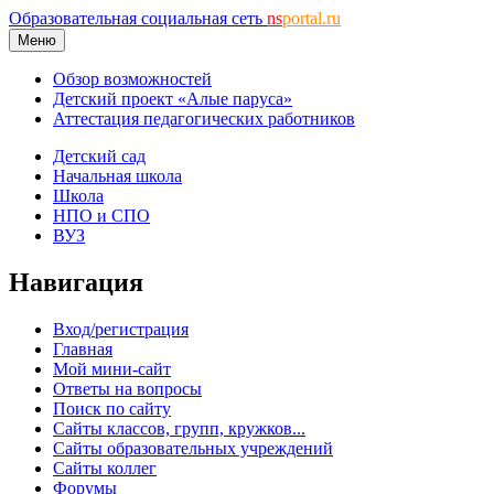
Образовательная социальная сеть
ns
portal.ru
Меню
Обзор возможностей
Детский проект «Алые паруса»
Аттестация педагогических работников
Детский сад
Начальная школа
Школа
НПО и СПО
ВУЗ
Навигация
Вход/регистрация
Главная
Мой мини-сайт
Ответы на вопросы
Поиск по сайту
Сайты классов, групп, кружков...
Сайты образовательных учреждений
Сайты коллег
Форумы