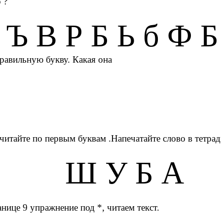
 ?
Ъ В Р Б Ь б Ф Б
равильную букву. Какая она
тайте по первым буквам .Напечатайте слово в тетради 
Ш У Б А
нице 9 упражнение под *, читаем текст.