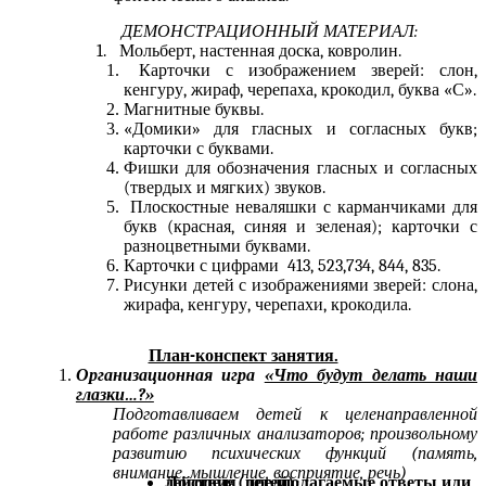
ДЕМОНСТРАЦИОННЫЙ МАТЕРИАЛ:
1. Мольберт, настенная доска, ковролин.
Карточки с изображением зверей: слон,
кенгуру, жираф, черепаха, крокодил, буква «С».
Магнитные буквы.
«Домики» для гласных и согласных букв;
карточки с буквами.
Фишки для обозначения гласных и согласных
(твердых и мягких) звуков.
Плоскостные неваляшки с карманчиками для
букв (красная, синяя и зеленая); карточки с
разноцветными буквами.
Карточки с цифрами 413, 523,734, 844, 835.
Рисунки детей с изображениями зверей: слона,
жирафа, кенгуру, черепахи, крокодила.
План-конспект занятия.
Организационная игра
«Что будут делать наши
глазки…?»
Подготавливаем детей к целенаправленной
работе различных анализаторов; произвольному
развитию психических функций (память,
внимание, мышление, восприятие, речь)
Логопед; (предполагаемые ответы или действия детей):