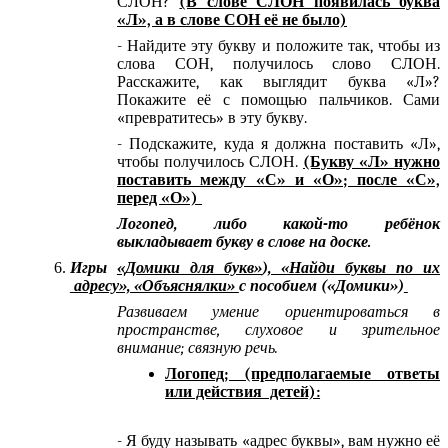
СЛОН?
(В слове СЛОН появилась буква
«Л», а в слове СОН её не было)
- Найдите эту букву и положите так, чтобы из
слова СОН, получилось слово СЛОН.
Расскажите, как выглядит буква «Л»?
Покажите её с помощью пальчиков. Сами
«превратитесь» в эту букву.
- Подскажите, куда я должна поставить «Л»,
чтобы получилось СЛОН.
(Букву «Л» нужно
поставить между «С» и «О»; после «С»,
перед «О»)
Логопед, либо какой-то ребёнок
выкладывает букву в слове на доске.
Игры
«Домики для букв»
)
, «Найди буквы по их
адресу», «Объяснялки»
с пособием («Домики»)
Развиваем умение ориентироваться в
пространстве, слуховое и зрительное
внимание; связную речь.
Логопед; (предполагаемые ответы
или действия детей):
- Я буду называть «адрес буквы», вам нужно её