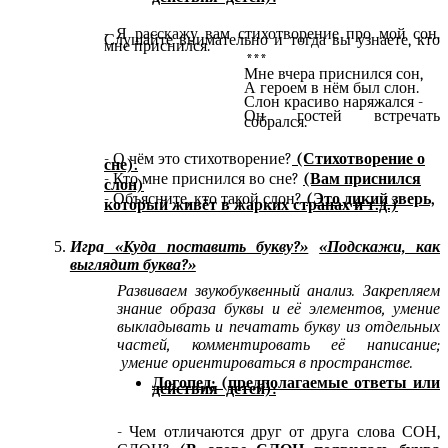
- Я расскажу вам стихотворение про мой сон.
Слушайте внимательно и тогда вы узнаете, кто
мне приснился.
***
Мне вчера приснился сон,
А героем в нём был слон.
Слон красиво наряжался -
Он гостей встречать
собрался.
- О чём это стихотворение?
(Стихотворение о
сне).
- Кто мне приснился во сне?
(Вам приснился
слон)
- Объясните, кто такой слон?
(Это дикий зверь,
который живёт в жарких странах и т.д.)
Игра
«Куда поставить букву?»
«Подскажи, как
выглядит буква?»
Развиваем звукобуквенный анализ. Закрепляем
знание образа буквы и её элементов, умение
выкладывать и печатать букву из отдельных
частей, комментировать её написание;
умение ориентироваться в пространстве.
Логопед; (предполагаемые ответы или
действия детей):
- Чем отличаются друг от друга слова СОН,