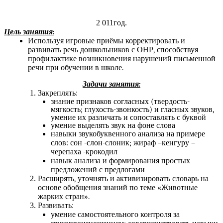
2 011год.
Цель занятия:
Используя игровые приёмы корректировать и
развивать речь дошкольников с ОНР, способствуя
профилактике возникновения нарушений письменной
речи при обучении в школе.
Задачи занятия:
Закреплять:
знание признаков согласных (твердость-
мягкость; глухость-звонкость) и гласных звуков,
умение их различать и сопоставлять с буквой
умение выделять звук на фоне слова
навыки звукобуквенного анализа на примере
слов: сон -слон-слоник; жираф –кенгуру –
черепаха -крокодил
навык анализа и формирования простых
предложений с предлогами
Расширять, уточнять и активизировать словарь на
основе обобщения знаний по теме «Животные
жарких стран».
Развивать:
умение самостоятельного контроля за