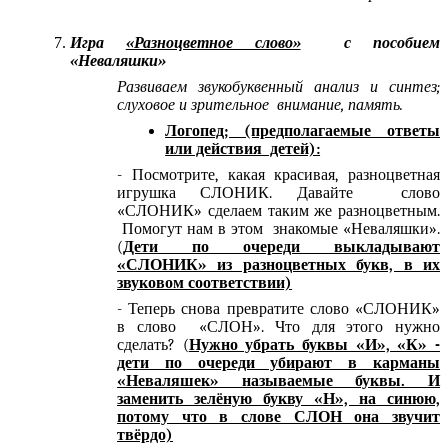
Игра
«Разноцветное слово»
с пособием
«Неваляшки»
Развиваем звукобуквенный анализ и синтез;
слуховое и зрительное внимание, память.
Логопед; (предполагаемые ответы
или действия детей):
- Посмотрите, какая красивая, разноцветная
игрушка СЛОНИК. Давайте слово
«СЛОНИК» сделаем таким же разноцветным.
Помогут нам в этом знакомые «Неваляшки».
(
Дети по очереди выкладывают
«СЛОНИК» из разноцветных букв, в их
звуковом соответствии)
- Теперь снова превратите слово «СЛОНИК»
в слово «СЛОН». Что для этого нужно
сделать? (
Нужно убрать буквы «И», «К» -
дети по очереди убирают в карманы
«Неваляшек» называемые буквы. И
заменить зелёную букву «Н», на синюю,
потому что в слове СЛОН она звучит
твёрдо)