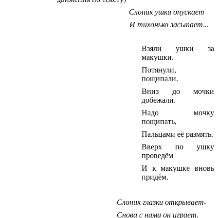
Слоник ушки опускает
И тихонько засыпает…
Взяли ушки за
макушки.
Потянули,
пощипали.
Вниз до мочки
добежали.
Надо мочку
пощипать,
Пальцами её размять.
Вверх по ушку
проведём
И к макушке вновь
придём.
Слоник глазки открывает-
Снова с нами он играет.