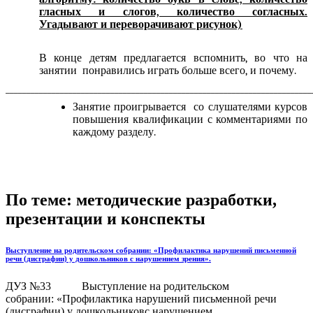
гласных и слогов, количество согласных.
Угадывают и переворачивают рисунок)
В конце детям предлагается вспомнить, во что на
занятии понравились играть больше всего, и почему.
_________________________________________________________________________
Занятие проигрывается со слушателями курсов
повышения квалификации с комментариями по
каждому разделу.
По теме: методические разработки,
презентации и конспекты
Выступление на родительском собрании: «Профилактика нарушений письменной
речи (дисграфии) у дошкольников с нарушением зрения».
ДУЗ №33 Выступление на родительском
собрании: «Профилактика нарушений письменной речи
(дисграфии) у дошкольниковс нарушением...