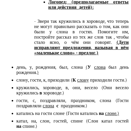
Логопед; (предполагаемые ответы
или действия детей):
- Звери так кружились в хороводе, что теперь
не могут правильно рассказать о том, как они
были у слона в гостях. Помогите им,
постройте рассказ из тех же слов так , чтобы
стало ясно, о чём они говорят.
(Дети
исправляют предложения, называя в нём
«маленькое слово» - предлог.)
день, у, рождения, был, слона
(
У
слона
был день
рождения.
)
слону, гости, к, приходили (
К
слону
приходили гости.)
кружились, хороводе, в, они, весело (Они весело
кружились
в
хороводе.)
гости, с, поздравляли, праздником, слона (Гости
поздравляли
слона
с
праздником.)
катались на гости слоне (Гости катались
на
слоне.)
катал, на, слон, гостей, спине (Слон катал гостей
на
спине.)