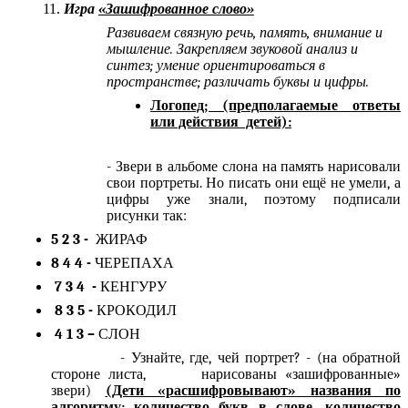
Игра
«Зашифрованное слово»
Развиваем связную речь, память, внимание и
мышление. Закрепляем звуковой анализ и
синтез; умение ориентироваться в
пространстве; различать буквы и цифры.
Логопед; (предполагаемые ответы
или действия детей):
- Звери в альбоме слона на память нарисовали
свои портреты. Но писать они ещё не умели, а
цифры уже знали, поэтому подписали
рисунки так:
5 2 3 -
ЖИРАФ
8 4 4 -
ЧЕРЕПАХА
7 3 4 -
КЕНГУРУ
8 3 5 -
КРОКОДИЛ
4 1 3 –
СЛОН
- Узнайте, где, чей портрет? - (на обратной
стороне листа, нарисованы «зашифрованные»
звери)
(Дети «расшифровывают» названия по
алгоритму: количество букв в слове, количество