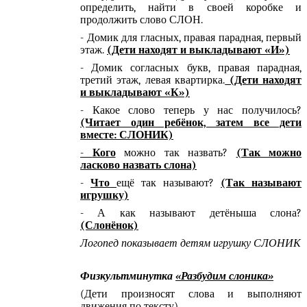
определить, найти в своей коробке и
продолжить слово СЛОН.
- Домик для гласных, правая парадная, первый
этаж.
(Дети находят и выкладывают «И»)
- Домик согласных букв, правая парадная,
третий этаж, левая квартирка.
(Дети находят
и выкладывают «К»)
- Какое слово теперь у нас получилось?
(Читает один ребёнок, затем все дети
вместе: СЛОНИК)
-
Кого
можно так назвать?
(Так можно
ласково назвать слона)
-
Что
ещё так называют?
(Так называют
игрушку)
- А как называют детёныша слона?
(Слонёнок)
Логопед показывает детям игрушку СЛОНИК
Физкультминутка
«Разбудим слоника»
(Дети произносят слова и выполняют
движения по тексту)