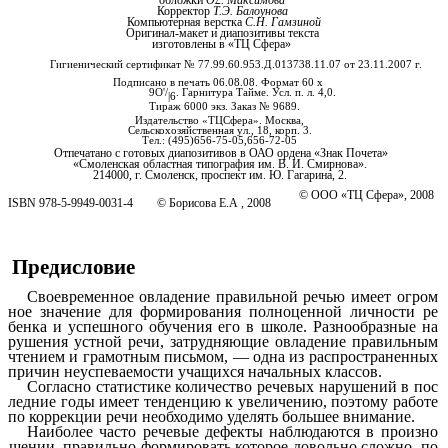
обложки
О£. Максимова
Корректор
Т.Э. Балоунова
Компьютерная верстка
С.Н. Гамзиной
Оригинал-макет и диапозитивы текста
изготовлены в «ТЦ Сфера»
Гигиенический сертификат № 77.99.60.953.Д.013738.11.07 от 23.11.2007 г.
Подписано в печать 06.08.08. Формат 60 х
9О'/
. Гарнитура Тайме. Усл. п. л. 4,0.
|6
Тираж 6000 экз. Заказ № 9689.
Издательство «ТЦСфера». Москва,
Сельскохозяйственная ул., 18, корп. 3.
Тел.: (495)656-75-05,656-72-05
Отпечатано с готовых диапозитивов в ОАО ордена «Знак Почета»
«Смоленская областная типография им. В. И. Смирнова».
214000, г. Смоленск, проспект им. Ю. Гагарина, 2.
© ООО «ТЦ Сфера», 2008
ISBN 978-5-9949-0031-4 © Борисова Е.А , 2008
Предисловие
Своевременное овладение правильной речью имеет огром
ное значение для формирования полноценной личности ре
бенка и успешного обучения его в школе. Разнообразные на
рушения устной речи, затрудняющие овладение правильным
чтением и грамотным письмом, — одна из распространенных
причин неуспеваемости учащихся начальных классов.
Согласно статистике количество речевых нарушений в пос
ледние годы имеет тенденцию к увеличению, поэтому работе
по коррекции речи необходимо уделять большее внимание.
Наиболее часто речевые дефекты наблюдаются в произно
шении, правильно формировать которое довольно сложно, по