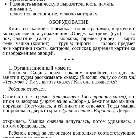
Развивать мимическую выразительность, память,
внимание,
целостное восприятие, мелкую моторику.
ОБОРУДОВАНИЕ
Книга со сказкой «Теремок» с иллюстрациями; карточки с
вкладышами для упражнения «Обед»: кастрюля (суп) — го
рох; салатник (салат) — морковь; тарелка (пюре) — карто
фель; чашка (компот) — груша; пироги — яблоко; предмет
ные картинки (кость, кастрюля, сосиска); разрезная картин ка
с изображением овощей.
* * *
1. Организационный момент.
Логопед. Садись перед зеркалом поудобнее, сегодня на
занятии будем рассказывать сказку.
(Вносит книгу со сказ кой
«Теремок».)
Ты узнал эту сказку? Как она называется?
Ребенок отвечает.
Стоит в поле теремок
(открывает 1-ю страницу книги),
сто
ит он за забором
(упражнение «Забор» ).
Бежит мимо мышка-
норушка. Постучалась, а ей никто не отвечает. Тогда мышка
попробовала дверь открыть
(упражнение «Ворота»).
Дверь
открылась. Мышка сначала испугалась, потом удивилась, а
потом обрадовалась.
Ребенок вслед за логопедом выполняет соответствующие
мимические движения.