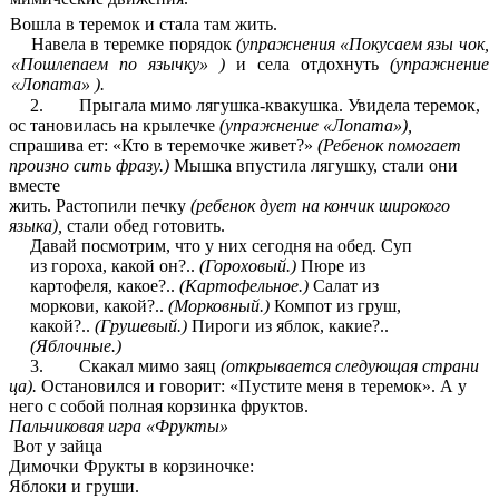
Вошла в теремок и стала там жить.
Навела в теремке порядок
(упражнения «Покусаем язы чок,
«Пошлепаем по язычку» )
и села отдохнуть
(упражнение
«Лопата» ).
2. Прыгала мимо лягушка-квакушка. Увидела теремок,
ос тановилась на крылечке
(упражнение «Лопата»),
спрашива ет: «Кто в теремочке живет?»
(Ребенок помогает
произно сить фразу.)
Мышка впустила лягушку, стали они
вместе
жить. Растопили печку
(ребенок дует на кончик широкого
языка),
стали обед готовить.
Давай посмотрим, что у них сегодня на обед. Суп
из гороха, какой он?..
(Гороховый.)
Пюре из
картофеля, какое?..
(Картофельное.)
Салат из
моркови, какой?..
(Морковный.)
Компот из груш,
какой?..
(Грушевый.)
Пироги из яблок, какие?..
(Яблочные.)
3. Скакал мимо заяц
(открывается следующая страни
ца).
Остановился и говорит: «Пустите меня в теремок». А у
него с собой полная корзинка фруктов.
Пальчиковая игра «Фрукты»
Вот у зайца
Димочки Фрукты в корзиночке:
Яблоки и груши.