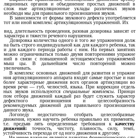
ляционных органов и объединение простых движений в
слож ные артикуляционные уклады различных звуков
необходи мы для правильного произношения звуков.
В зависимости от формы звукового дефекта употребляется
тот или иной комплекс артикуляционных упражнений. Их
вид, длительность проведения, разовая дозировка зависят от
характера и тяжести речевого нарушения.
Дозировка количества одного и того же упражнения долж
на быть строго индивидуальной как для каждого ребенка, так
и для каждого периода работы с ним. На первых занятиях
можно ограничиваться только двумя повторениями упражне
ний в связи с повышенной истощаемостью упражняемой
мыш цы. В дальнейшем число повторений можно
увеличивать.
В комплекс основных движений для развития и упражне
ния артикуляционного аппарата входят самые простые и наи
более характерные движения всех органов артикуляции во
время речи — губ, челюстей, языка. При коррекции отдель
ных звуков используются
специальные комплексы.
Принци
пом отбора движений каждый раз будет служить характер
дефектного произношения и целесообразность
рекомендуемых движений для правильного произношения
данного звука.
Логопеду недостаточно отобрать целесообразные
движения, нужно научить ребенка правильно их применять,
т.е. предъяв лять определенные требования к
качеству
движений:
точность, чистоту, плавность, силу, темп,
устойчивость перехода от од ного движения к другому.
Не менее важным является развитие фонематического слу