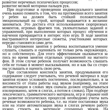
развитие неречевых психических процессов;
развитие мелкой моторики пальцев рук.
При подготовке и проведении индивидуального занятия
очень важно помнить о том, что на протяжении всего занятия
у ребен ка должен быть стойкий положительный
эмоциональный на строй, который выражается в желании
заниматься. Это достига ется использованием сюрпризных
моментов, игровых фрагмен тов, увлекательных заданий и
упражнений, при выполнении которых процесс обучения и
научения превращается в интерес ную игру. В ходе занятия
выстраиваются интересные сюжеты, участниками которых
нередко становятся сами дети.
На протяжении занятия у ребенка воспитывается умение
слушать, слышать и оценивать не только речь окружающих,
но и собственную. Для этого эффективным оказывается за
пись во время занятия отдельных упражнений на магнито
фон. В этом случае ребенок получает возможность слышать
себя не только в момент высказывания, но и как бы со сторо
ны услышать и оценить свою речь.
При составлении конспекта занятия, продумывания его
содержание следует учитывать, что речевой материал в ходе
занятия нужно усложнять постепенно, последовательно, в за
висимости от этапа работы над звуком (например, на этапе
автоматизации в словах звук сначала должен отрабатываться
изолированно, затем в слогах, а потом в словах). При подборе
лексического, грамматического материала, игр и упражне ний
на развитие психических процессов необходимо учиты вать
речевые возможности ребенка, т.е. на этапе постановки звука
или на этапе автоматизации звука в слогах речевую работу
нужно строить на материале сохранных звуков. На