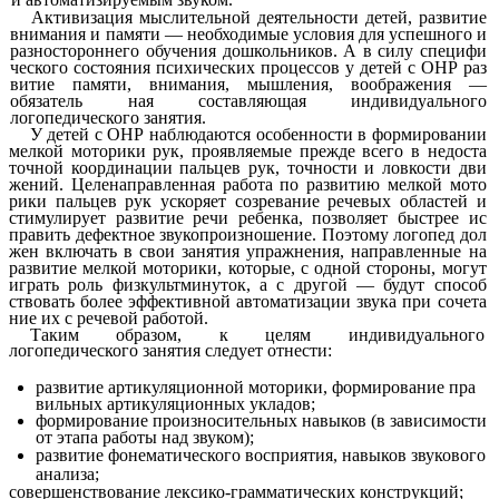
Активизация мыслительной деятельности детей, развитие
внимания и памяти — необходимые условия для успешного и
разностороннего обучения дошкольников. А в силу специфи
ческого состояния психических процессов у детей с ОНР раз
витие памяти, внимания, мышления, воображения —
обязатель ная составляющая индивидуального
логопедического занятия.
У детей с ОНР наблюдаются особенности в формировании
мелкой моторики рук, проявляемые прежде всего в недоста
точной координации пальцев рук, точности и ловкости дви
жений. Целенаправленная работа по развитию мелкой мото
рики пальцев рук ускоряет созревание речевых областей и
стимулирует развитие речи ребенка, позволяет быстрее ис
править дефектное звукопроизношение. Поэтому логопед дол
жен включать в свои занятия упражнения, направленные на
развитие мелкой моторики, которые, с одной стороны, могут
играть роль физкультминуток, а с другой — будут способ
ствовать более эффективной автоматизации звука при сочета
ние их с речевой работой.
Таким образом, к целям индивидуального
логопедического занятия следует отнести:
развитие артикуляционной моторики, формирование пра
вильных артикуляционных укладов;
формирование произносительных навыков (в зависимости
от этапа работы над звуком);
развитие фонематического восприятия, навыков звукового
анализа;
совершенствование лексико-грамматических конструкций;