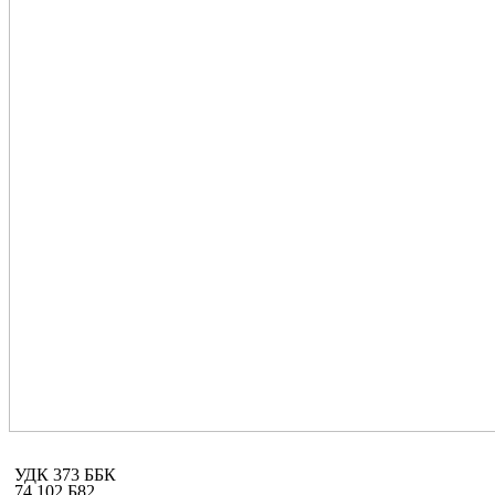
УДК 373 ББК
74.102 Б82