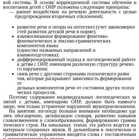
вой системы. В основу коррекционной системы обучения и
воспитания детей с ОНР положены следующие принципы:
— раннее воздействие на речевую деятельность с целью
предупреждения вторичных отклонений;
развитие речи и опоры на онтогенез (учет закономерно
стей развития детской речи в норме);
взаимосвязанное формирование фонетико-
фонематических и лексико-грамматических
компонентов языка
(единство названных направлений и
взаимоподготовка);
дифференцированный подход в логопедической работе
к детям с ОНР, имеющим различную структуру речево
го нарушения;
связь речи с другими сторонами психического разви
тия, которые раскрывают зависимость формирования
от
дельных компонентов речи от состояния других психи
ческих процессов.
Поэтому содержание индивидуальных логопедических за
нятий с детьми, имеющими ОНР, должно быть намного
шире, чем только устранение нарушений звукопроизношения.
На занятиях логопеду большое внимание необходимо уде
лять обогащению, активизации словаря, развитию навыков
словоизменения и словообразования, формированию грамма
тического строя. На начальных этапах эта работа ведется на
материале сохранных звуков. В дальнейшем в лексические и
грамматические упражнения вводятся слова с поставленным
и автоматизируемым звуком.