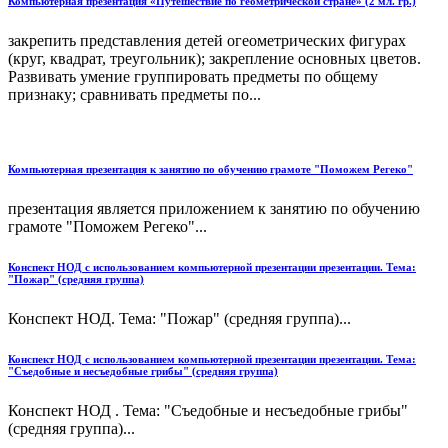
Компьютерная презентация «Путешествие по геометрической стране» (2 мл. гр.)
закрепить представления детей огеометрических фигурах
(круг, квадрат, треугольник); закрепление основных цветов.
Развивать умение группировать предметы по общему
признаку; сравнивать предметы по...
Компьютерная презентация к занятию по обучению грамоте "Поможем Регеко"
презентация является приложением к занятию по обучению
грамоте "Поможем Регеко"...
Конспект НОД с использованием компьютерной презентации презентации. Тема:
"Пожар" (средняя группа)
Конспект НОД. Тема: "Пожар" (средняя группа)...
Конспект НОД с использованием компьютерной презентации презентации. Тема:
"Съедобные и несъедобные грибы" (средняя группа)
Конспект НОД . Тема: "Съедобные и несъедобные грибы"
(средняя группа)...