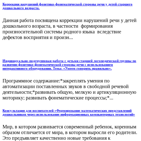
Коррекция нарушений фонетико-фонематической стороны речи у детей старшего
дошкольного возраста.
Данная работа посвящена коррекции нарушений речи у детей
дошкольного возраста, в частности формирования
произносительной системы родного языка вследствие
дефектов восприятия и произн...
Индивидуально-подгрупповая работа с детьми старшей логопедической группы по
развитию фонетико-фонематической стороны речи с использованием
интерактивного оборудования. Тема: «Умеем говорить правильно».
Программное содержание:*закреплять умения по
автоматизации поставленных звуков в свободной речевой
деятельности;*развивать общую, мелкую и артикуляционную
моторику; развивать фонематические процессы;*...
Консультация для воспитателей «Формирование математических представлений
дошкольников через использование информационных компьютерных технологий»
Мир, в котором развивается современный ребенок, коренным
образом отличается от мира, в котором выросли его родители.
Это предъявляет качественно новые требования к