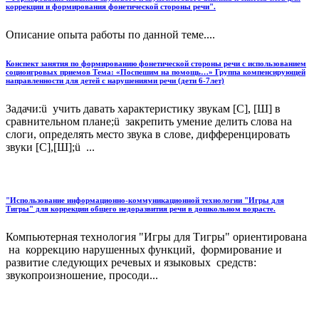
коррекции и формирования фонетической стороны речи".
Описание опыта работы по данной теме....
Конспект занятия по формированию фонетической стороны речи с использованием
социоигровых приемов Тема: «Поспешим на помощь…» Группа компенсирующей
направленности для детей с нарушениями речи (дети 6-7лет)
Задачи:ü учить давать характеристику звукам [С], [Ш] в
сравнительном плане;ü закрепить умение делить слова на
слоги, определять место звука в слове, дифференцировать
звуки [С],[Ш];ü ...
"Использование информационно-коммуникационной технологии "Игры для
Тигры" для коррекции общего недоразвития речи в дошкольном возрасте.
Компьютерная технология "Игры для Тигры" ориентирована
на коррекцию нарушенных функций, формирование и
развитие следующих речевых и языковых средств:
звукопроизношение, просоди...