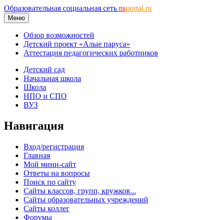
Образовательная социальная сеть
ns
portal.ru
Меню
Обзор возможностей
Детский проект «Алые паруса»
Аттестация педагогических работников
Детский сад
Начальная школа
Школа
НПО и СПО
ВУЗ
Навигация
Вход/регистрация
Главная
Мой мини-сайт
Ответы на вопросы
Поиск по сайту
Сайты классов, групп, кружков...
Сайты образовательных учреждений
Сайты коллег
Форумы