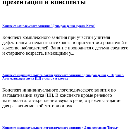
презентации и конспекты
Конспект комплексного занятия "День рождения куклы Кати"
Конспект комплексного занятия при участии учителя-
дефектолога и педагога-психолога в присутствии родителей в
качестве наблюдателей. Занятие проводится с детьми среднего
и старшего возраста, имеющими у...
Конспект индивидуального логопедического занятия "День рождения у Шарика".
Автоматизация звука [Ш] в слогах и словах
Конспект индивидуального логопедического занятия по
автоматизации звука [Ш]. В конспекте кроме речевого
материала для закрепления звука в речи, отражены задания
для развития мелкой моторики рук....
Конспект индивидуального логопедического занятия « День рождение Тигры»