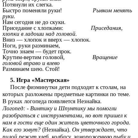
Потянули их слегка.
Быстро поменяли руки!
Рывком менять
руки.
Нам сегодня не до скуки.
Приседание с хлопками:
Приседания,
хлопки в ладоши над головой.
Вниз — хлопок и вверх — хлопок.
Ноги, руки разминаем,
Точно знаем — будет прок.
Крутим-вертим головой,
Вращение
головой вправо и влево
Разминаем шею. Стой!
5. Игра «Мастерская»
После физминутки дети подходят к столам, на
которых разложены предметные картинки по теме.
В руках логопеда появляется Незнайка.
Логопед: - Винтику и Шпунтику мы помогли
разобраться с инструментами, но вот пришел к
нам в гости еще один житель цветочного города.
Как его зовут?
(Незнайка).
Он утверждает, что
пилой режут хлеб, колбасу, замороженную рыбу и