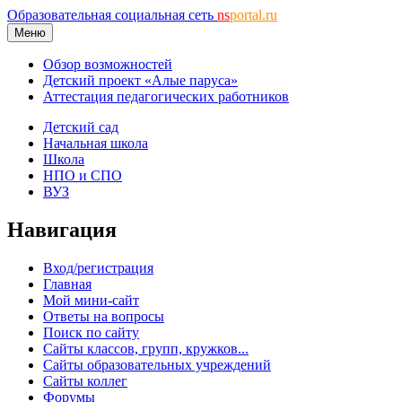
Образовательная социальная сеть
ns
portal.ru
Меню
Обзор возможностей
Детский проект «Алые паруса»
Аттестация педагогических работников
Детский сад
Начальная школа
Школа
НПО и СПО
ВУЗ
Навигация
Вход/регистрация
Главная
Мой мини-сайт
Ответы на вопросы
Поиск по сайту
Сайты классов, групп, кружков...
Сайты образовательных учреждений
Сайты коллег
Форумы