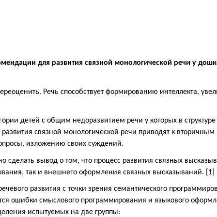
мендации для развития связной монологической речи у дош
переоценить. Речь способствует формированию интеллекта, уве
гории детей с общим недоразвитием речи у которых в структур
 развития связной монологической речи приводят к вторичным
вопросы, изложению своих суждений.
о сделать вывод о том, что процесс развития связных высказы
вания, так и внешнего оформления связных высказываний. [1]
 речевого развития с точки зрения семантического программир
тся ошибки смыслового программирования и языкового оформл
еления испытуемых на две группы: