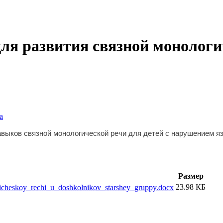
ля развития связной монологи
а
выков связной монологической речи для детей с нарушением яз
Размер
23.98 КБ
icheskoy_rechi_u_doshkolnikov_starshey_gruppy.docx