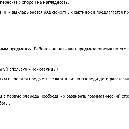
пересказ с опорой на наглядность.
ред ним выкладывается ряд сюжетных картинок и предлагается п
мым предметом. Ребенок не называет предмета описывает его так
лану(используя мнемоталицы)
етям выдаются предметные картинки. по-очереди дети рассказы
в первую очередь необходимо развивать грамматический строй
боты: