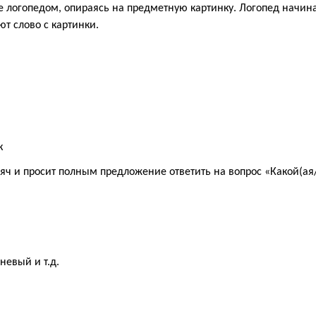
е логопедом, опираясь на предметную картинку. Логопед начин
т слово с картинки.
к
яч и просит полным предложение ответить на вопрос «Какой(ая/и
евый и т.д.