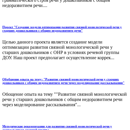
грамматического строя речи у дошкольников с общим
недоразвитием речи....
Проект "Создание модели оптимизации развития связной монологической речи у
старших дошкольников с общим недоразвитием речи"
Целью данного проекта является создание модели
оптимизации развития связной монологической речи у
старших дошкольников с ОНР в условиях речевой группы
ДОУ. Наш проект предполагает осуществление коррек...
Обобщение опыта на тему: "Развитие связной монологической речи у старших
дошкольников с общим недоразвитием речи через моделирование рассказывания"
Обощение опыта на тему ""Развитие связной монологической
речи у старших дошкольников с общим недоразвитием речи
через моделирование рассказывания"...
Методические рекомендации для развития связной монологической речи у
дошкольников старшей группы