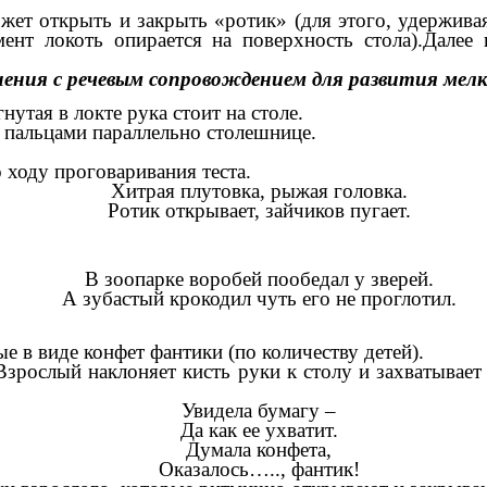
может открыть и закрыть «ротик» (для этого, удержи
мент локоть опирается на поверхность стола).Далее
ения с речевым сопровождением для развития мел
утая в локте рука стоит на столе.
пальцами параллельно столешнице.
ходу проговаривания теста.
Хитрая плутовка, рыжая головка.
Ротик открывает, зайчиков пугает.
В зоопарке воробей пообедал у зверей.
А зубастый крокодил чуть его не проглотил.
 в виде конфет фантики (по количеству детей).
зрослый наклоняет кисть руки к столу и захватывает
Увидела бумагу –
Да как ее ухватит.
Думала конфета,
Оказалось….., фантик!