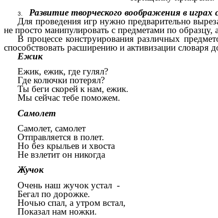
Развитие творческого воображения в играх
Для проведения игр нужно предварительно вырез
не просто манипулировать с предметами по образцу,
В процессе конструирования различных предмето
способствовать расширению и активизации словаря д
Ежик Солн
Ежик, ежик, где гулял? Сол
Где колючки потерял? Рано
Ты беги скорей к нам, ежик. Лучики 
Мы сейчас тебе поможем.
Самолет 
Самолет, самолет Дом слома
Отправляется в полет. Где кры
Но без крыльев и хвоста Мы ум
Не взлетит он никогда Можем 
Жучок Баб
Очень наш жучок устал - Тельце
Бегал по дорожке. Вот и ба
Ночью спал, а утром встал,
Показал нам ножки.