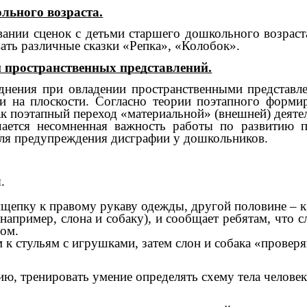
льного возраста.
нии сценок с детьми старшего дошкольного возраста
ь различные сказки «Репка», «Колобок».
 пространственных представлений.
нения при овладении пространственными представле
 и на плоскости. Согласно теории поэтапного форми
ак поэтапный переход «материальной» (внешней) деяте
чается несомненная важность работы по развитию 
для предупреждения дисграфии у дошкольников.
.
пку к правому рукаву одежды, другой половине – к
ример, слона и собаку), и сообщает ребятам, что сл
вом.
стульям с игрушками, затем слон и собака «проверяют
ю, тренировать умение определять схему тела человек