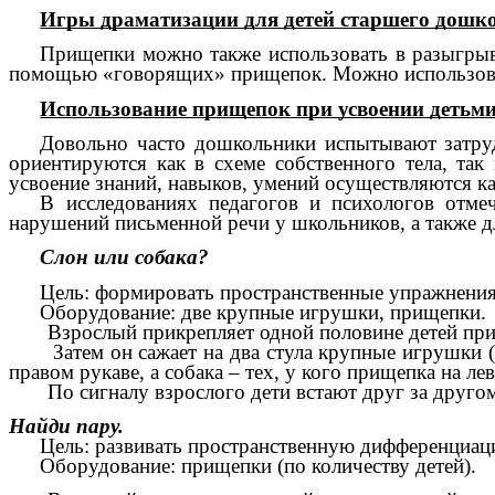
Игры драматизации для детей старшего дошко
Прищепки можно также использовать в разыгрыва
помощью «говорящих» прищепок. Можно использоват
Использование прищепок при усвоении детьми
Довольно часто дошкольники испытывают затруд
ориентируются как в схеме собственного тела, так
усвоение знаний, навыков, умений осуществляются к
В исследованиях педагогов и психологов отме
нарушений письменной речи у школьников, а также 
Слон или собака?
Цель: формировать пространственные упражнения
Оборудование: две крупные игрушки, прищепки.
Взрослый прикрепляет одной половине детей прище
Затем он сажает на два стула крупные игрушки (нап
правом рукаве, а собака – тех, у кого прищепка на ле
По сигналу взрослого дети встают друг за другом к 
Найди пару.
Цель: развивать пространственную дифференциаци
Оборудование: прищепки (по количеству детей).