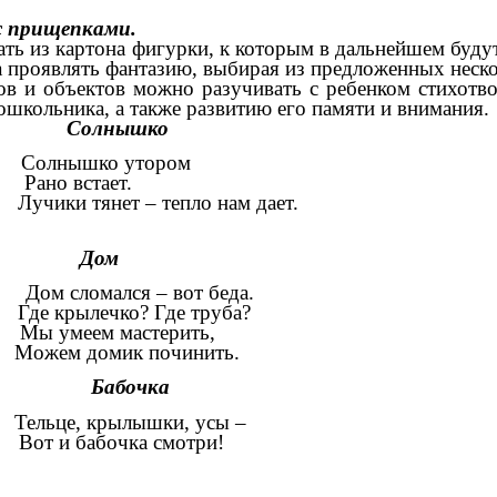
 с прищепками.
ать из картона фигурки, к которым в дальнейшем буд
 а проявлять фантазию, выбирая из предложенных нес
в и объектов можно разучивать с ребенком стихотвор
ошкольника, а также развитию его памяти и внимания.
ышко
нышко утором
 встает.
тянет – тепло нам дает.
Дом
лся – вот беда.
лечко? Где труба?
еем мастерить,
домик починить.
очка
, крылышки, усы –
бочка смотри!