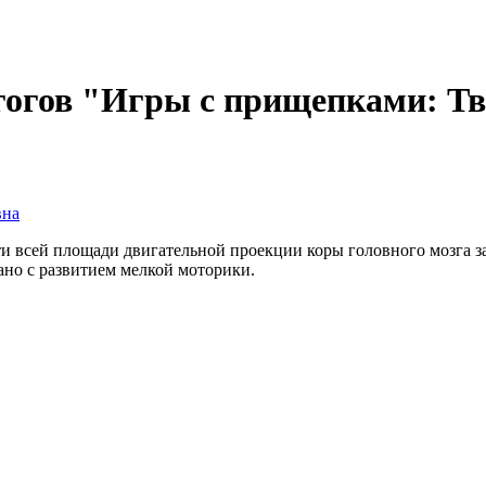
гогов "Игры с прищепками: Тв
вна
ети всей площади двигательной проекции коры головного мозга з
ано с развитием мелкой моторики.