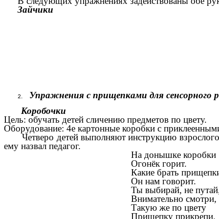
В следующих упражнениях задействованы обе рук
Зайчики
Упражнения с прищепками для сенсорного р
Коробочки
Цель: обучать детей сличению предметов по цвету.
Оборудование: 4е картонные коробки с приклеенными 
Четверо детей выполняют инструкцию взрослого. К
ему назвал педагог.
На донышке коробки
Огонёк горит.
Какие брать прищепки
Он нам говорит.
Ты выбирай, не путай
Внимательно смотри,
Такую же по цвету
Прищепку прикрепи.