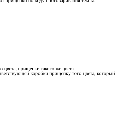
т прищепки по ходу проговаривания текста.
 цвета, прищепки такого же цвета.
ветствующей коробки прищепку того цвета, который