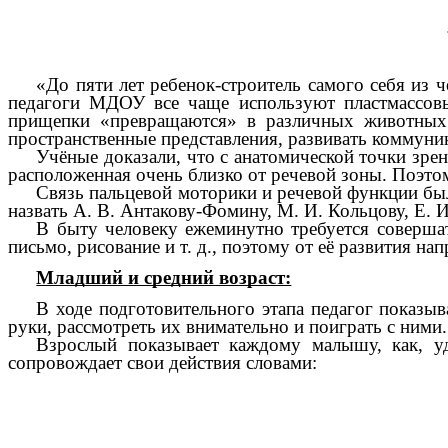
«До пяти лет ребенок-строитель самого себя из 
педагоги МДОУ все чаще используют пластмассовы
прищепки «превращаются» в различных животных и
пространственные представления, развивать коммун
Учёные доказали, что с анатомической точки зре
расположенная очень близко от речевой зоны. Поэтом
Связь пальцевой моторики и речевой функции был
назвать А. В. Антакову-Фомину, М. И. Кольцову, Е. И
В быту человеку ежеминутно требуется совершат
письмо, рисование и т. д., поэтому от её развития на
Младший и средний возраст:
В ходе подготовительного этапа педагог показыв
руки, рассмотреть их внимательно и поиграть с ними.
Взрослый показывает каждому малышу, как, у
сопровождает свои действия словами: