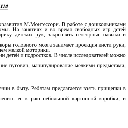
рим
аморазвития М.Монтессори. В работе с дошкольниками
рмы. На занятиях и во время свободных игр детей
рику детских рук, закреплять сенсорные навыки и
 коры головного мозга занимает проекция кисти руки,
ием мелкой моторики.
и детей и подростков. В числе исследователей можно
ание пуговиц, манипулирование мелкими предметами,
ении в быту. Ребятам предлагается взять прищепки в
репить ее к раю небольшой картонной коробки, и