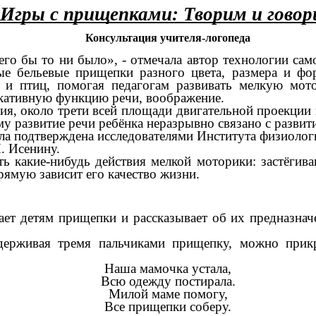
Игры с прищепками: Творим и гово
Консультация учителя-логопеда
чего бы то ни было», - отмечала автор технологии с
е бельевые прищепки разного цвета, размера и фо
 птиц, помогая педагогам развивать мелкую мото
икативную функцию речи, воображение.
ния, около трети всей площади двигательной проекции
у развитие речи ребёнка неразрывно связано с развит
а подтверждена исследователями Института физиологи
. Исенину.
ь какие-нибудь действия мелкой моторики: застёгив
прямую зависит его качество жизни.
ает детям прищепки и рассказывает об их предназнач
держивая тремя пальчиками прищепку, можно прик
Наша мамочка устала,
Всю одежду постирала.
Милой маме помогу,
Все прищепки соберу.