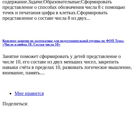
содержание.Задачи:Образовательные:Сформировать
представление о способах обозначения числа 8 с помощью
точек и печатания цифра в клетках.Сформировать
представление о составе числа 8 из двух...
Конспект занятия по математике для подготовительной группы по ФОП Тема:
«Число и цифра 10. Состав числа 10»
Занятие поможет сформировать у детей представление о
числе 10, его составе из двух меньших чисел, закрепить
навыки счёта в пределах 10, развивать логическое мышление,
внимание, память....
Мне нравится
Поделиться: