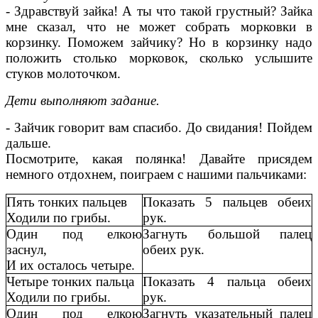
- Здравствуй зайка! А ты что такой грустный? Зайка
мне сказал, что не может собрать морковки в
корзинку. Поможем зайчику? Но в корзинку надо
положить столько морковок, сколько услышите
стуков молоточком.
Дети выполняют задание.
- Зайчик говорит вам спасибо. До свидания! Пойдем
дальше.
Посмотрите, какая полянка! Давайте присядем
немного отдохнем, поиграем с нашими пальчиками:
Пять тонких пальцев
Показать 5 пальцев обеих
Ходили по грибы.
рук.
Один под елкою
Загнуть большой палец
заснул,
обеих рук.
И их осталось четыре.
Четыре тонких пальца
Показать 4 пальца обеих
Ходили по грибы.
рук.
Один под елкою
Загнуть указательный палец