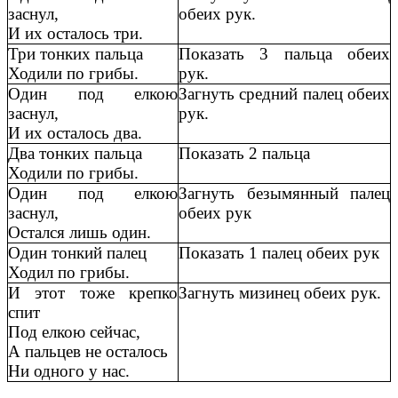
заснул,
обеих рук.
И их осталось три.
Три тонких пальца
Показать 3 пальца обеих
Ходили по грибы.
рук.
Один под елкою
Загнуть средний палец обеих
заснул,
рук.
И их осталось два.
Два тонких пальца
Показать 2 пальца
Ходили по грибы.
Один под елкою
Загнуть безымянный палец
заснул,
обеих рук
Остался лишь один.
Один тонкий палец
Показать 1 палец обеих рук
Ходил по грибы.
И этот тоже крепко
Загнуть мизинец обеих рук.
спит
Под елкою сейчас,
А пальцев не осталось
Ни одного у нас.