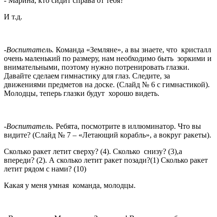
- Марина, кто сидит справа от тебя?
И т.д.
-Воспитатель.
Команда «Земляне», а вы знаете, что кристалл
очень маленький по размеру, нам необходимо быть зоркими и
внимательными, поэтому нужно потренировать глазки.
Давайте сделаем гимнастику для глаз. Следите, за
движениями предметов на доске. (Слайд № 6 с гимнастикой).
Молодцы, теперь глазки будут хорошо видеть.
-Воспитатель.
Ребята, посмотрите в иллюминатор. Что вы
видите? (Слайд № 7 – «Летающий корабль», а вокруг ракеты).
Сколько ракет летит сверху? (4). Сколько снизу? (3),а
впереди? (2). А сколько летит ракет позади?(1) Сколько ракет
летит рядом с нами? (10)
Какая у меня умная команда, молодцы.