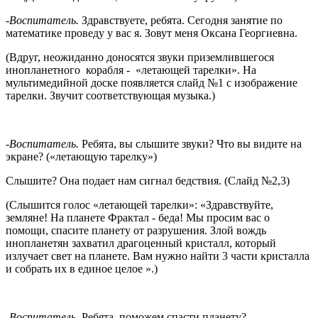
-Воспитатель.
Здравствуете, ребята. Сегодня занятие по
математике проведу у вас я. Зовут меня Оксана Георгиевна.
(Вдруг, неожиданно доносятся звуки приземлившегося
инопланетного корабля - «летающей тарелки». На
мультимедийной доске появляется слайд №1 с изображение
тарелки. Звучит соответствующая музыка.)
-Воспитатель.
Ребята, вы слышите звуки? Что вы видите на
экране? («летающую тарелку»)
Слышите? Она подает нам сигнал бедствия. (Слайд №2,3)
(Слышится голос «летающей тарелки»: «Здравствуйте,
земляне! На планете Фрактал - беда! Мы просим вас о
помощи, спасите планету от разрушения. Злой вождь
инопланетян захватил драгоценный кристалл, который
излучает свет на планете. Вам нужно найти 3 части кристалла
и собрать их в единое целое ».)
-Воспитатель.
Ребята, поможем спасти планету?