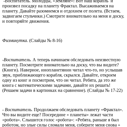
-Воспитатель. Молодцы, «Земляне»! Вот наш корабль и
произвел посадку на планету Фрактал. Высаживаемся на
планету. Давайте разомнемся и отдохнем от полета. (Встаем,
задвигаем стульчики.) Смотрите внимательно на меня и доску,
и повторяйте движения.
Физминутка.
(Слайды № 8-16)
-Воспитатель.
А теперь начинаем обследовать неизвестную
планету. Посмотрите внимательно на доску, что вы видите?
(Книги). Наверное, инопланетянин читал что-то, но услышав
звук, приближающего корабля, скрылся. Давайте, откроем
одну из книг и посмотрим, что он читал. Ребята, да это же
книга с математическими задачами, давайте их решать!
(Решаем задачи в картинках на сравнение). (Слайды № 17-22)
-
Воспитатель.
Продолжаем обследовать планету «Фрактал».
Что вы видите еще? Посередине « планеты» лежат части
«робота». Слышится голос «робота»: «Ребята, раньше я был
роботом, но злые силы сломали меня, соберите меня снова »