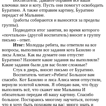
Воспитатель: Давайте оправим все ваши
ключики лисе и коту. Пусть они помогут освободить
Буратино. А также отправим картину, Буратино
передаст её Мальвине.
{работы собираются и выносятся за пределы
группы).
Подводится итог занятия, во время которого
«почтальон» (другой воспитатель) вносит в группу
письмо - ответ.
Итог:
Молодцы ребята, вы ответили на все
вопросы, выполнили все задания кота Базилио и
лисы Алисы. Как вы думаете они отпустят
Буратино? Назовите какие задания вы выполняли?
Какие задания были для вас более сложные?
Стук в дверь, вносят письмо от Буратино.
Воспитатель читает:«Ребята! Большое вам
спасибо. Кот Базилио и лиса Алиса меня отпустили,
вернули золотой ключик. Я обещаю вам, что буду
выполнять всё, что скажет мне Мальвина И
обязательно передам ей вашу картину. Спасибо
большое. Постараюсь многому научиться, потому
что я хочу быть похожим на вас: много знать и