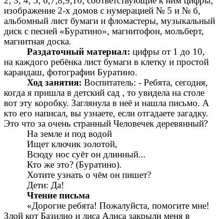
2, 3, 4, 5, 6,7,8,9,10, соответствующие к ним цифры,
изображение 2-х домов с нумерацией № 5 и № б,
альбомный лист бумаги и фломастеры, музыкальный
диск с песней «Буратино», магнитофон, мольберт,
магнитная доска.
Раздаточный материал:
цифры от 1 до 10,
на каждого ребёнка лист бумаги в клетку и простой
карандаш, фотографии Буратино.
Ход занятия:
Воспитатель: - Ребята, сегодня,
когда я пришла в детский сад , то увидела на столе
вот эту коробку. Заглянула в неё и нашла письмо. А
кто его написал, вы узнаете, если отгадаете загадку.
Это что за очень странный Человечек деревянный?
На земле и под водой
Ищет ключик золотой,
Всюду нос суёт он длинный...
Кто же это? (Буратино).
Хотите узнать о чём он пишет?
Дети: Да!
Чтение письма
«Дорогие ребята! Пожалуйста, помогите мне!
Злой кот Базилио и лиса Алиса закрыли меня в