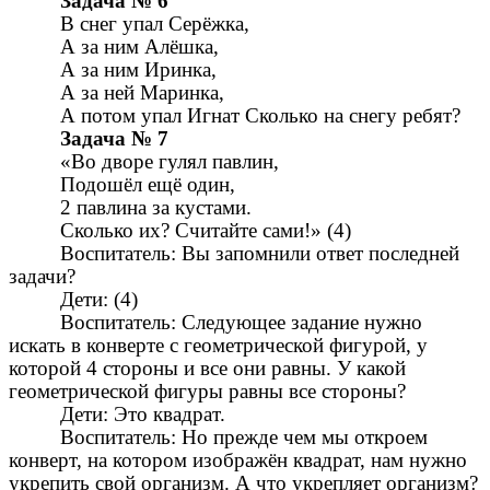
Задача № 6
В снег упал Серёжка,
А за ним Алёшка,
А за ним Иринка,
А за ней Маринка,
А потом упал Игнат Сколько на снегу ребят?
Задача № 7
«Во дворе гулял павлин,
Подошёл ещё один,
2 павлина за кустами.
Сколько их? Считайте сами!» (4)
Воспитатель: Вы запомнили ответ последней
задачи?
Дети: (4)
Воспитатель: Следующее задание нужно
искать в конверте с геометрической фигурой, у
которой 4 стороны и все они равны. У какой
геометрической фигуры равны все стороны?
Дети: Это квадрат.
Воспитатель: Но прежде чем мы откроем
конверт, на котором изображён квадрат, нам нужно
укрепить свой организм. А что укрепляет организм?