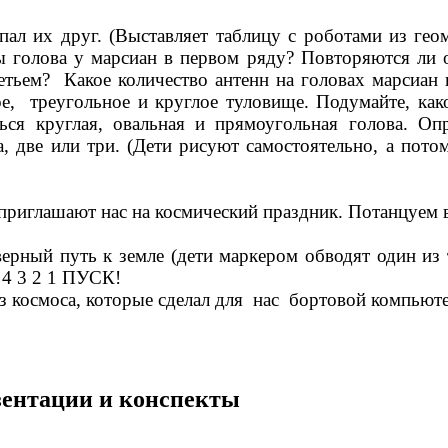
пал их друг. (Выставляет таблицу с роботами из ге
ы голова у марсиан в первом ряду? Повторяются ли
тьем? Какое количество антенн на головах марсиан 
е, треугольное и круглое туловище. Подумайте, к
ся круглая, овальная и прямоугольная голова. Оп
а, две или три. (Дети рисуют самостоятельно, а пот
риглашают нас на космический праздник. Потанцуем в
рный путь к земле (дети маркером обводят один из
5 4 3 2 1 ПУСК!
з космоса, которые сделал для нас бортовой компьюте
езентации и конспекты