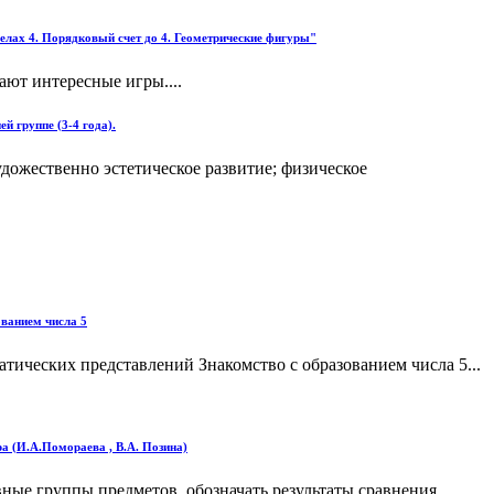
делах 4. Порядковый счет до 4. Геометрические фигуры"
ают интересные игры....
й группе (3-4 года).
дожественно эстетическое развитие; физическое
ованием числа 5
тических представлений Знакомство с образованием числа 5...
а (И.А.Помораева , В.А. Позина)
ые группы предметов, обозначать результаты сравнения