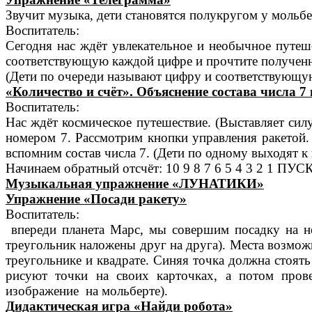
Звучит музыка, дети становятся полукругом у мольбе
Воспитатель:
Сегодня нас ждёт увлекательное и необычное путеш
соответствующую каждой цифре и прочтите полученн
(Дети по очереди называют цифру и соответствующу
«Количество и счёт». Объяснение состава числа 7 
Воспитатель:
Нас ждёт космическое путешествие. (Выставляет сил
номером 7. Рассмотрим кнопки управления ракетой. 
вспомним состав числа 7. (Дети по одному выходят к
Начинаем обратный отсчёт: 10 9 8 7 6 5 4 3 2 1 ПУС
Музыкальная упражнение «ЛУНАТИКИ»
Упражнение «Посади ракету»
Воспитатель:
впереди планета Марс, мы совершим посадку на неё
треугольник наложены друг на друга). Места возможн
треугольнике и квадрате. Синяя точка должна стоять 
рисуют точки на своих карточках, а потом прове
изображение на мольберте).
Дидактическая игра «Найди робота»