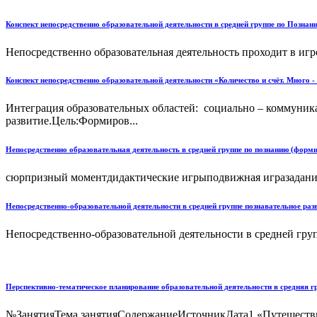
Конспект непосредственно образовательной деятельности в средней группе по Позна
Непосредственно образовательная деятельность проходит в игр
Конспект непосредственно образовательной деятельности «Количество и счёт. Много 
Интеграция образовательных областей: социально – коммуникат
развитие.Цель:Формиров...
Непосредственно образовательная деятельность в средней группе по познанию (форм
сюрпризный моментдидактические игрыподвижная игразадания 
Непосредственно-образовательной деятельности в средней группе познавательное ра
Непосредственно-образовательной деятельности в средней гру
Перспективно-тематическое планирование образовательной деятельности в средняя 
№ЗанятияТема занятияСодержаниеИсточникДата1 «Путешествие 