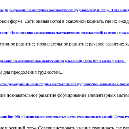
нию (формирование элементарных математических представлений) на тему: "Счет в пре
овой форме. Дети оказываются в сказочной комнате, где их ожид
- один». (формирование элементарных математических представлений) во второй младше
ивное развитие; познавательное развитие; речевое развитие; ху
ирование элементарных математический представлений) «Баба-Яга в гостях у ребят».
для преодоления трудностей...
звитие формирование элементарных математических представлений Знакомство с образ
ппе познавательное развитие формирование элементарных матема
группе Вид ОД: «Формирование элементарных математически представлений» Литератур
в осенний лес»• Совершенствовать умение сравнивать две равн