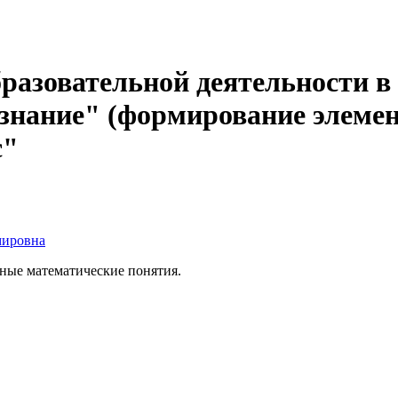
разовательной деятельности в
ознание" (формирование элеме
с"
мировна
жные математические понятия.