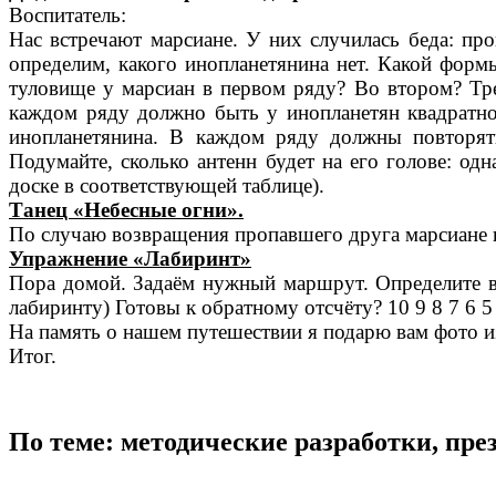
Воспитатель:
Нас встречают марсиане. У них случилась беда: про
определим, какого инопланетянина нет. Какой форм
туловище у марсиан в первом ряду? Во втором? Тре
каждом ряду должно быть у инопланетян квадратно
инопланетянина. В каждом ряду должны повторять
Подумайте, сколько антенн будет на его голове: одн
доске в соответствующей таблице).
Танец «Небесные огни».
По случаю возвращения пропавшего друга марсиане п
Упражнение «Лабиринт»
Пора домой. Задаём нужный маршрут. Определите ве
лабиринту) Готовы к обратному отсчёту? 10 9 8 7 6 
На память о нашем путешествии я подарю вам фото и
Итог.
По теме: методические разработки, пр