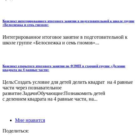
Конспект интегрированного итогового занятия в подготовительной к школе группе
«Белоснежка и семь гномов»
Интегрированное итоговое занятие в подготовительной к
школе группе «Белоснежка и семь гномов»...
Конспект открытого итогового занятия по ФЭМП в старшей группе «Деление
квадрата на 4 равные части»
Цель:Создать условие для детей делить квадрат на 4 равные
части через познавательное
развитие.ЗадачиОбучающие:Познакомить детей
с делением квадрата на 4 равные части, на...
Мне нравится
Поделиться: