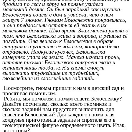
бродила по лесу и вдруг на поляне увидела
маленький домик. Он был нарядный как игрушка.
Белоснежка вошла в дом и увидела, что в нем
живут 7 гномов. Гномам Белоснежка понравилась,
и они предложили остаться ей жить в их
маленьком домике. Шло время. Злая мачеха узнала о
том, что Белоснежка жива и здорова, и решила её
погубить. Она явилась к Белоснежке в образе
старушки и угостила её яблоком, которое было
отравлено. Надкусив кусочек, Белоснежка
замертво упала на землю. Мачеха исчезла прочь,
оставив письмо: Белоснежка откроет глаза и
встанет лишь тогда, когда гномы смогут
выполнить труднейшие из труднейших,
сложнейшие из сложнейших заданий»
Посмотрите, гномы пришли к нам в детский сад и
просят вас помочь им.
Ребята, мы поможем гномам спасти Белоснежку?
Давайте посчитаем, сколько всего гномиков и
сколько заданий нам предстоит выполнить для
спасения Белоснежки? Для каждого гнома злая
колдунья приготовила задание и спрятала его в
геометрической фигуре определенного цвета. Итак,
вы готовы?