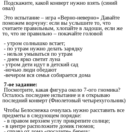
Подскажите, какой конверт нужно взять (синий
овал)
Это испытание – игра «Верно-неверно» Давайте
поможем ворчуну: если вы услышите то, что
считаете правильным, хлопайте в ладоши, если же
то, что не правильно – покачайте головой
- утром солнышко встает;
- по утрам нужно делать зарядку
- нельзя умываться по утрам
- днем ярко светит луна
- утром дети идут в детский сад
-ночью люди обедают
-вечером вся семья собирается дома
7-ое задание:
Посмотрите, какая фигура около 7-ого гномика?
Осталось последнее испытание и я открываю
последний конверт (Фиолетовый четырехугольник)
Чтобы Белоснежка очнулась нужно расставить все
предметы в следующем порядке:
- в правом верхнем углу прикрепите солнце;
- в центре расположите домик гномов;
- справа от дома «посадите» березу;