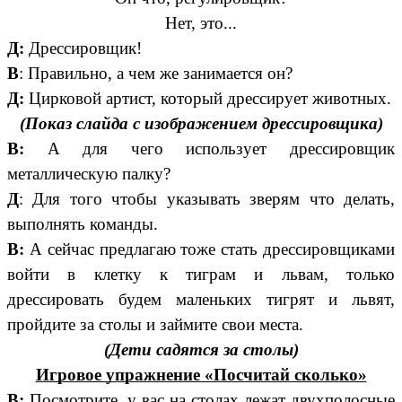
Нет, это...
Д:
Дрессировщик!
В
: Правильно, а чем же занимается он?
Д:
Цирковой артист, который дрессирует животных.
(Показ слайда с изображением дрессировщика)
В:
А для чего использует дрессировщик
металлическую палку?
Д
: Для того чтобы указывать зверям что делать,
выполнять команды.
В:
А сейчас предлагаю тоже стать дрессировщиками
войти в клетку к тиграм и львам, только
дрессировать будем маленьких тигрят и львят,
пройдите за столы и займите свои места.
(Дети садятся за столы)
Игровое упражнение «Посчитай сколько»
В:
Посмотрите, у вас на столах лежат двухполосные