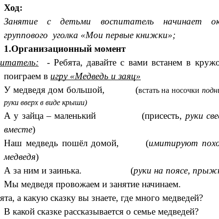
Ход:
Занятие с детьми воспитатель начинает ок
группового уголка «Мои первые книжки»;
1.Организационный момент
итатель:
- Ребята, давайте с вами встанем в круж
поиграем в
игру «Медведь и заяц»
У медведя дом большой, (
встать на носочки
подн
руки вверх в виде крыши)
А у зайца – маленький (присесть,
руки св
вместе
)
Наш медведь пошёл домой, (
имитируют похо
медведя
)
А за ним и заинька. (
руки на поясе, прыж
Мы медведя провожаем и занятие начинаем.
бята, а какую сказку вы знаете, где много медведей?
В какой сказке рассказывается о семье медведей?