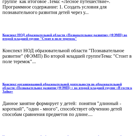
группе как итоговое .Тема: «Лесное путешествие».
Программное содержание: 1. Создать условия для
познавательного развития детей через у...
Конспект НОД образовательной области «Познавательное развитие» (ФЭМП) во
второй младшей группе "Стоит в поле теремок"
Конспект НОД образовательной области "Познавательное
развитие" (ФЭМП) Во второй младшей группеТема: "Стоит в
поле теремок"...
Конспект организованной образовательной деятельности по образовательной
области «Познавательное развитие (ФЭМП) » во второй младшей группе «В гости к
Зайке»
Данное занятие формирует у детей: понятия "длинный -
короткий", "один - много", способствует обучению детей
способам сравнения предметов по длине....