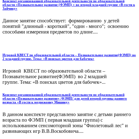
Конспект организованной образовательной деятельности по образовательной
области «Познавательное развитие (ФЭМП) » во второй младшей группе «В гости к
Зайчику»
Данное занятие способствует: формированию у детей
понятий "длинный - короткий", "один - много"; освоению
способами измерения предметов по длине....
Игровой КВЕСТ по образовательной области – Познавательное развитие(ФЭМП) во
2 младшей группе. Тема: «В поисках цветов для бабочек»
Игровой КВЕСТ по образовательной области –
Познавательное развитие(ФЭМП) во 2 младшей
группе. Тема: «В поисках цветов для бабочек»...
Конспект организованной образовательной деятельности по образовательной
области «Познавательное развитие» /ФЭМП/ для детей второй группы раннего
возраста «В гости к медвежонку Мишику»
В данном конспекте представлено занятие с детьми раннего
возраста по ФЭМП ( первая младшая группа) с
использованием сенсомоторной зоны "Фиолетовый лес" и
развивающих игр В.В.Воскобовича....