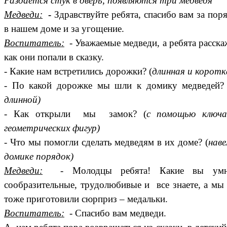
Раздается стук в дверь, появляются три медведя
Медведи:
-
Здравствуйте ребята, спасибо вам за пор
в нашем доме и за угощение.
Воспитатель:
- Уважаемые медведи, а ребята расска
как они попали в сказку.
- Какие нам встретились дорожки? (
длинная и коротк
- По какой дорожке мы шли к домику медведей?
длинной)
- Как открыли мы замок? (
с помощью ключа
геометрических фигур)
- Что мы помогли сделать медведям в их доме? (
наве
домике порядок)
Медведи:
- Молодцы ребята! Какие вы умн
сообразительные, трудолюбивые и все знаете, а мы
тоже приготовили сюрприз – медальки.
Воспитатель:
- Спасибо вам медведи.