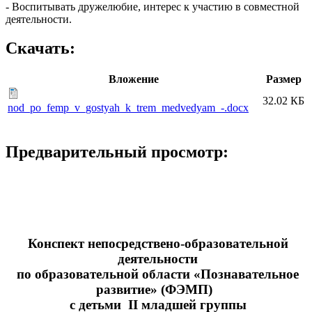
- Воспитывать дружелюбие, интерес к участию в совместной
деятельности.
Скачать:
Вложение
Размер
32.02 КБ
nod_po_femp_v_gostyah_k_trem_medvedyam_-.docx
Предварительный просмотр:
Конспект непосредствено-образовательной
деятельности
по образовательной области «Познавательное
развитие» (ФЭМП)
с детьми II младшей группы