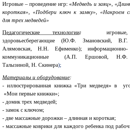
Игровые – проведение игр: «
Медведь и заяц
»,
«Длин
короткая»
,
«Подбери ключ к замку»
,
«Накроем с
для трех медведей»
Педагогические технологии
:
игровые,
здоровьесберегающие (Ю.Ф. Змановский, В.Г.
Алямовская, Н.Н. Ефименко); информационно-
коммуникационные (А.П. Ершовой, Н.Ф.
Талызиной, Н. Скинера
);
Материалы и оборудование
:
- иллюстрированная книжка «Три медведя» в уг
«Мои первые книжки»;
- домик трех медведей;
- замок с ключом;
- две массажные дорожки – длинная и короткая;
- массажные коврики для каждого ребенка под рабо