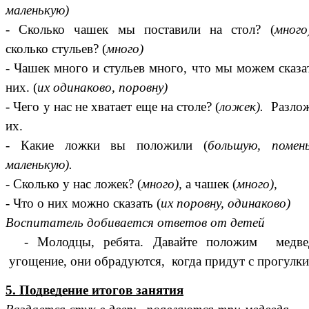
маленькую)
- Сколько чашек мы поставили на стол? (
много
сколько стульев? (
много)
- Чашек много и стульев много, что мы можем сказа
них. (
их одинаково, поровну)
- Чего у нас не хватает еще на столе? (
ложек).
Разлож
их.
- Какие ложки вы положили (
большую, помен
маленькую).
- Сколько у нас ложек? (
много),
а чашек (
много),
- Что о них можно сказать (
их поровну, одинаково)
Воспитатель добивается ответов от детей
- Молодцы, ребята. Давайте положим медве
угощение, они обрадуются, когда придут с прогулки
5. Подведение итогов занятия