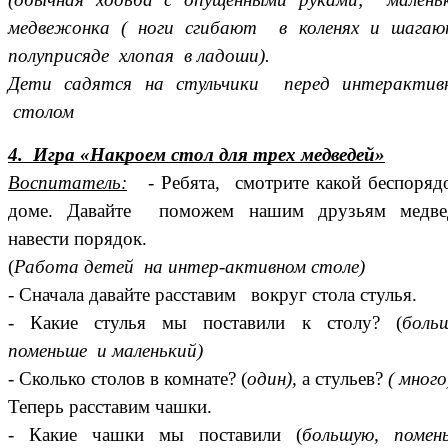
медвежонка ( ноги сгибают в коленях и шагаю
полуприсяде хлопая в ладоши).
Дети садятся на стульчики перед интерактив
столом
4. Игра «Накроем стол для трех медведей»
Воспитатель:
- Ребята, смотрите какой беспоряд
доме. Давайте поможем нашим друзьям медве
навести порядок.
(
Работа детей на интер-активном столе)
- Сначала давайте расставим вокруг стола стулья.
- Какие стулья мы поставили к столу? (
боль
поменьше и маленький)
- Сколько столов в комнате? (
один),
а стульев?
( много
Теперь расставим чашки.
- Какие чашки мы поставили (
большую, помен