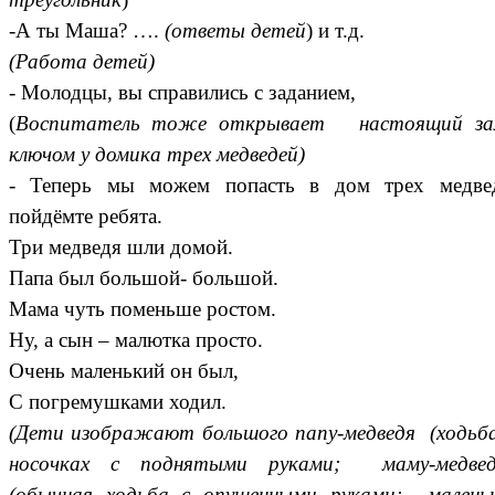
-А ты Маша? ….
(ответы детей
) и т.д.
(Работа детей)
- Молодцы, вы справились с заданием,
(
Воспитатель тоже открывает настоящий за
ключом у домика трех медведей)
- Теперь мы можем попасть в дом трех медвед
пойдёмте ребята.
Три медведя шли домой.
Папа был большой- большой.
Мама чуть поменьше ростом.
Ну, а сын – малютка просто.
Очень маленький он был,
С погремушками ходил.
(Дети изображают большого папу-медведя (ходьб
носочках с поднятыми руками; маму-медвед
(обычная ходьба с опущенными руками; маленьк