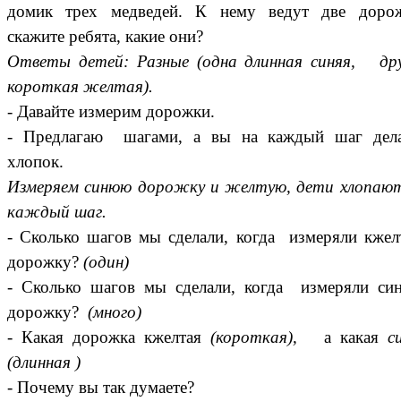
домик трех медведей. К нему ведут две дорож
скажите ребята, какие они?
Ответы детей: Разные (одна длинная синяя, др
короткая желтая).
- Давайте измерим дорожки.
- Предлагаю шагами, а вы на каждый шаг дела
хлопок.
Измеряем синюю дорожку и желтую, дети хлопаю
каждый шаг.
-
Сколько шагов мы сделали, когда измеряли кже
дорожку?
(один)
- Сколько шагов мы сделали, когда измеряли с
дорожку?
(много)
- Какая дорожка кжелтая
(короткая),
а какая
с
(длинная )
- Почему вы так думаете?