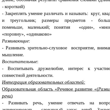
- короткий)
- Закреплять умение различать и называть: круг, ква
и треугольник; размеры предметов - больш
поменьше, маленький; понятия «один», «мног
«поровну», «одинаково»
Развивающие
:
- Развивать зрительно-слуховое восприятие, внима
мышление.
Воспитательные
:
- Воспитывать дружелюбие, интерес к участи
совместной деятельности.
Интеграция образовательных областей:
Образовательная область «Речевое развитие «(
Разв
речи
)
- Развивать речь, умение отвечать на вопро
активизировать словарный запас детей. Закреп