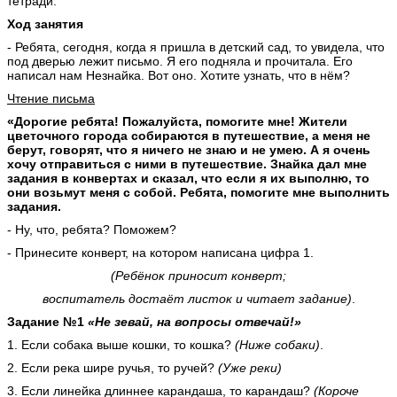
тетради.
Ход занятия
- Ребята, сегодня, когда я пришла в детский сад, то увидела, что
под дверью лежит письмо. Я его подняла и прочитала. Его
написал нам Незнайка. Вот оно. Хотите узнать, что в нём?
Чтение письма
«Дорогие ребята! Пожалуйста, помогите мне! Жители
цветочного города собираются в путешествие, а меня не
берут, говорят, что я ничего не знаю и не умею. А я очень
хочу отправиться с ними в путешествие. Знайка дал мне
задания в конвертах и сказал, что если я их выполню, то
они возьмут меня с собой. Ребята, помогите мне выполнить
задания.
- Ну, что, ребята? Поможем?
- Принесите конверт, на котором написана цифра 1.
(Ребёнок приносит конверт;
воспитатель достаёт листок и читает задание)
.
Задание №1
«Не зевай, на вопросы отвечай!»
1. Если собака выше кошки, то кошка?
(Ниже собаки)
.
2. Если река шире ручья, то ручей?
(Уже реки)
3. Если линейка длиннее карандаша, то карандаш?
(Короче