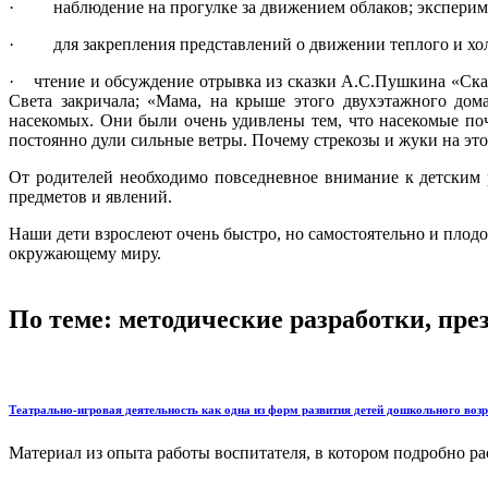
· наблюдение на прогулке за движением облаков; эксперимен
· для закрепления представлений о движении теплого и холо
· чтение и обсуждение отрывка из сказки А.С.Пушкина «Сказк
Света закричала; «Мама, на крыше этого двухэтажного дом
насекомых. Они были очень удивлены тем, что насекомые поч
постоянно дули сильные ветры. Почему стрекозы и жуки на этом 
От родителей необходимо повседневное внимание к детским р
предметов и явлений.
Наши дети взрослеют очень быстро, но самостоятельно и плодо
окружающему миру.
По теме: методические разработки, пр
Театрально-игровая деятельность как одна из форм развития детей дошкольного возр
Материал из опыта работы воспитателя, в котором подробно ра