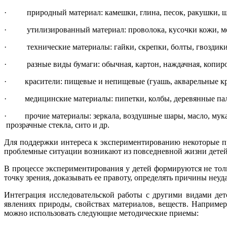
· природный материал: камешки, глина, песок, ракушки, шиш
· утилизированный материал: проволока, кусочки кожи, меха
· технические материалы: гайки, скрепки, болты, гвоздики 
· разные виды бумаги: обычная, картон, наждачная, копиров
· красители: пищевые и непищевые (гуашь, акварельные кра
· медицинские материалы: пипетки, колбы, деревянные палоч
· прочие материалы: зеркала, воздушные шары, масло, мука, 
прозрачные стекла, сито и др.
Для поддержки интереса к экспериментированию некоторые пр
проблемные ситуации возникают из повседневной жизни детей
В процессе экспериментирования у детей формируются не толь
точку зрения, доказывать ее правоту, определять причины неу
Интеграция исследовательской работы с другими видами детс
явлениях природы, свойствах материалов, веществ. Наприме
можно использовать следующие методические приемы: