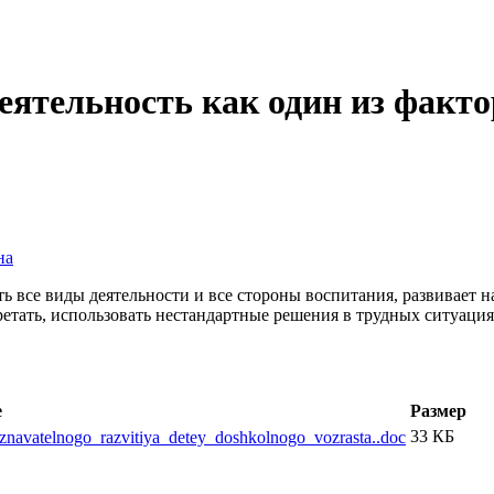
ятельность как один из факто
на
ь все виды деятельности и все стороны воспитания, развивает н
етать, использовать нестандартные решения в трудных ситуация
е
Размер
33 КБ
znavatelnogo_razvitiya_detey_doshkolnogo_vozrasta..doc