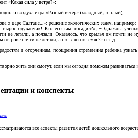
т «Какая сила у ветра?»;
дного воздуха игра «Разный ветер» (холодный, теплый);
а о царе Салтане...»; решение экологических задач, например: 
а вырос одуванчик! Кто его там посадил?»; «Однажды учены
ти не летали, а ползали. Оказалось, что крылья им почти не н
острове почти не летали, а ползали по земле?» и т. д.
адостям и огорчениям, поощрения стремления ребенка узнать 
творно жить они смогут, если мы сегодня поможем развиваться и
езентации и конспекты
аста
ссматриваются все аспекты развития детей дошкольного возраста 