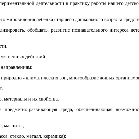
спериментальной деятельности в практику работы нашего детско
 мировидения ребенка старшего дошкольного возраста средств
ровать, обобщать, развитие познавательного интереса дете
сти.
мственных действий.
 направлениям:
риродно - климатических зон, многообразие живых организмов
т.
 материалы и их свойства.
предметно-развивающая среда, обеспечивающая возможнос
, магниты;
а, стекло, металл, керамика);