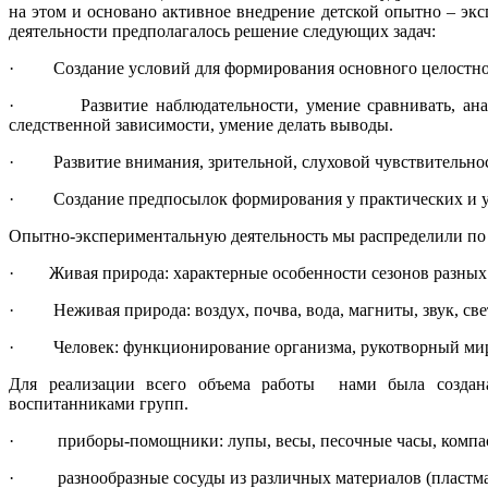
на этом и основано активное внедрение детской опытно – эк
деятельности предполагалось решение следующих задач:
· Создание условий для формирования основного целостного
· Развитие наблюдательности, умение сравнивать, анализи
следственной зависимости, умение делать выводы.
· Развитие внимания, зрительной, слуховой чувствительно
· Создание предпосылок формирования у практических и у
Опытно-экспериментальную деятельность мы распределили по
· Живая природа: характерные особенности сезонов разных п
· Неживая природа: воздух, почва, вода, магниты, звук, све
· Человек: функционирование организма, рукотворный мир,
Для реализации всего объема работы нами была создана 
воспитанниками групп.
· приборы-помощники: лупы, весы, песочные часы, компас
· разнообразные сосуды из различных материалов (пластмасс