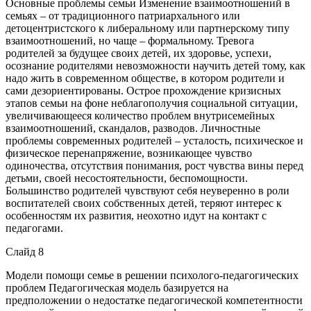
Основные проблемы семьи Изменение взаимоотношений в
семьях – от традиционного патриархального или
детоцентристского к либеральному или партнерскому типу
взаимоотношений, но чаще – формальному. Тревога
родителей за будущее своих детей, их здоровье, успехи,
осознание родителями невозможности научить детей тому, как
надо жить в современном обществе, в котором родители и
сами дезориентированы. Острое прохождение кризисных
этапов семьи на фоне неблагополучия социальной ситуации,
увеличивающееся количество проблем внутрисемейных
взаимоотношений, скандалов, разводов. Личностные
проблемы современных родителей – усталость, психическое и
физическое перенапряжение, возникающее чувство
одиночества, отсутствия понимания, рост чувства вины перед
детьми, своей несостоятельности, беспомощности.
Большинство родителей чувствуют себя неуверенно в роли
воспитателей своих собственных детей, теряют интерес к
особенностям их развития, неохотно идут на контакт с
педагогами.
Слайд 8
Модели помощи семье в решении психолого-педагогических
проблем Педагогическая модель базируется на
предположении о недостатке педагогической компетентности