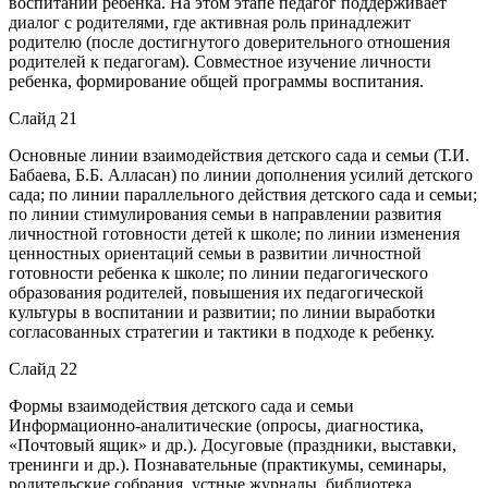
воспитании ребенка. На этом этапе педагог поддерживает
диалог с родителями, где активная роль принадлежит
родителю (после достигнутого доверительного отношения
родителей к педагогам). Совместное изучение личности
ребенка, формирование общей программы воспитания.
Слайд 21
Основные линии взаимодействия детского сада и семьи (Т.И.
Бабаева, Б.Б. Алласан) по линии дополнения усилий детского
сада; по линии параллельного действия детского сада и семьи;
по линии стимулирования семьи в направлении развития
личностной готовности детей к школе; по линии изменения
ценностных ориентаций семьи в развитии личностной
готовности ребенка к школе; по линии педагогического
образования родителей, повышения их педагогической
культуры в воспитании и развитии; по линии выработки
согласованных стратегии и тактики в подходе к ребенку.
Слайд 22
Формы взаимодействия детского сада и семьи
Информационно-аналитические (опросы, диагностика,
«Почтовый ящик» и др.). Досуговые (праздники, выставки,
тренинги и др.). Познавательные (практикумы, семинары,
родительские собрания, устные журналы, библиотека,