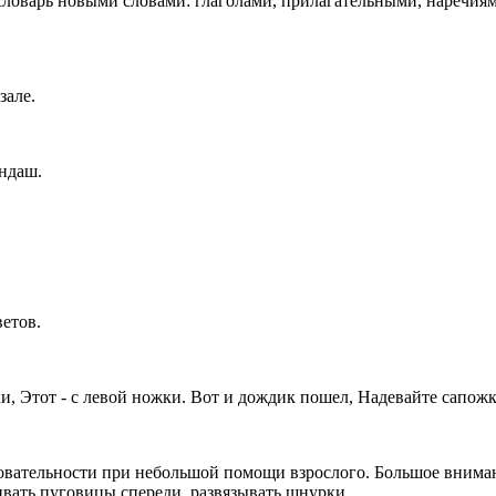
 словарь новыми словами: глаголами, прилагательными, наречия
зале.
андаш.
ветов.
ки, Этот - с левой ножки. Вот и дождик пошел, Надевайте сапож
овательности при небольшой помощи взрослого. Большое внимани
ивать пуговицы спереди, развязывать шнурки.