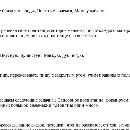
Не боимся мы воды, Чисто умываемся, Маме улыбаемся.
 ребенка свое полотенце, которое меняется после каждого вытир
ки полотенцем, вешать полотенце на свое место.
у Вкусную, пушистую, Мягкую, душистую.
щу, пережевывать пищу с закрытым ртом, учим правильно пользо
решаем следующие задачи: 1.Сенсорное воспитание: формируем п
ичины: большой-маленький 4.Понятия один-много
рассказывание сказок, потешек ; чтение рассказов, стихов; зауч