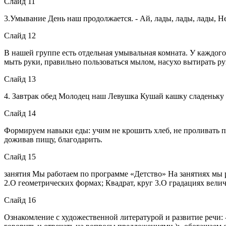
Слайд 11
3.Умывание День наш продолжается. - Ай, лады, лады, лады, 
Слайд 12
В нашей группе есть отдельная умывальная комната. У каждого
мыть руки, правильно пользоваться мылом, насухо вытирать ру
Слайд 13
4. Завтрак обед Молодец наш Левушка Кушай кашку сладеньк
Слайд 14
Формируем навыки еды: учим не крошить хлеб, не проливать пи
доживав пищу, благодарить.
Слайд 15
занятия Мы работаем по программе «Детство» На занятиях мы 
2.О геометрических формах; Квадрат, круг 3.О градациях вел
Слайд 16
Ознакомление с художественной литературой и развитие речи: -