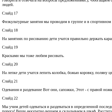
говорить и отвечать на вопросы предложениями.); -обогащаем
людей.
Слайд 17
Физкультурные занятия мы проводим в группе и в спортивном 
Слайд 18
На занятиях по рисованию дети учатся правильно держать кар
Слайд 19
Красками мы тоже любим рисовать.
Слайд 20
На лепке дети учатся лепить колобка, божью коровку, поляну ц
Слайд 21
Одевания и раздевание Вот они, сапожки, Этот - с правой нож
Слайд 22
Мы учим детей одеваться и раздеваться в определенной послед
порога! Вещи аккуратно вешаем и складываем в шкаф. Расстег