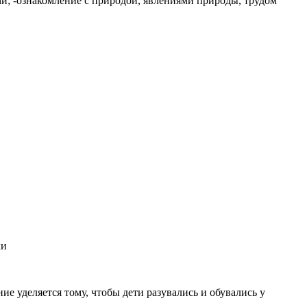
ми; -ознакомление с природой, явлениями природы, трудом
ки
е уделяется тому, чтобы дети разувались и обувались у