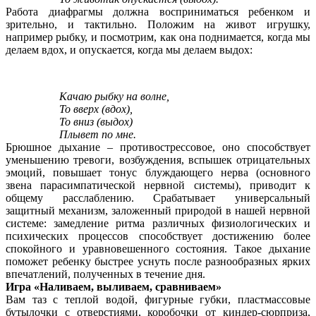
Работа диафрагмы должна восприниматься ребенком и
зрительно, и тактильно. Положим на живот игрушку,
например рыбку, и посмотрим, как она поднимается, когда мы
делаем вдох, и опускается, когда мы делаем выдох:
Качаю рыбку на волне,
То вверх (вдох),
То вниз (выдох)
Плывет по мне.
Брюшное дыхание – противострессовое, оно способствует
уменьшению тревоги, возбуждения, вспышек отрицательных
эмоций, повышает тонус блуждающего нерва (основного
звена парасимпатической нервной системы), приводит к
общему расслаблению. Срабатывает универсальный
защитный механизм, заложенный природой в нашей нервной
системе: замедление ритма различных физиологических и
психических процессов способствует достижению более
спокойного и уравновешенного состояния.
Такое дыхание
поможет ребенку быстрее уснуть после разнообразных ярких
впечатлений, полученных в течение дня.
Игра «Наливаем, выливаем, сравниваем»
Вам таз с теплой водой, фигурные губки, пластмассовые
бутылочки с отверстиями, коробочки от киндер-сюрприза,