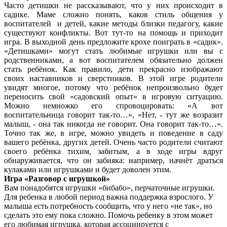
Часто детишки не рассказывают, что у них происходит в
садике. Маме сложно понять, каков стиль общения у
воспитателей и детей, какие методы близки педагогу, какие
существуют конфликты. Вот тут-то на помощь и приходит
игра. В выходной день предложите крохе поиграть в «садик».
«Детишками» могут стать любимые игрушки или вы с
родственниками, а вот воспитателем обязательно должен
стать ребёнок. Как правило, дети прекрасно изображают
своих наставников и сверстников. В этой игре родители
увидят многое, потому что ребёнок непроизвольно будет
переносить свой «садовский опыт» в игровую ситуацию.
Можно немножко его спровоцировать: «А вот
воспитательница говорит так-то…», «Нет, - тут же возразит
малыш, - она так никогда не говорит. Она говорит так-то…».
Точно так же, в игре, можно увидеть и поведение в саду
вашего ребёнка, других детей. Очень часто родители считают
своего ребёнка тихим, забитым, а в ходе игры вдруг
обнаруживается, что он забияка: например, начнёт драться
кулаками или игрушками и будет доволен этим.
Игра «Разговор с игрушкой»
Вам понадобятся игрушки «бибабо», перчаточные игрушки.
Для ребенка в любой период важна поддержка взрослого. У
малыша есть потребность сообщить, что у него «не так», но
сделать это ему пока сложно. Помочь ребенку в этом может
его любимая игрушка, которая ассоциируется с