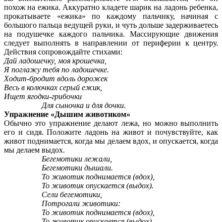
похож на ежика. Аккуратно кладете шарик на ладонь ребенка,
прокатываете «ежика» по каждому пальчику, начиная с
большого пальца ведущей руки, и чуть дольше задерживаетесь
на подушечке каждого пальчика. Массирующие движения
следует выполнять в направлении от периферии к центру.
Действия сопровождайте стихами:
Дай ладошечку, моя крошечка,
Я поглажу тебя по ладошечке.
Ходит-бродит вдоль дорожек
Весь в колючках серый ежик,
Ищет ягодки-грибочки
Для сыночка и для дочки.
Упражнение «Дышим животиком»
Обычно это упражнение делают лежа, но можно выполнить
его и сидя. Положите ладонь на живот и почувствуйте, как
живот поднимается, когда мы делаем вдох, и опускается, когда
мы делаем выдох.
Бегемотики лежали,
Бегемотики дышали.
То животик поднимается (вдох),
То животик опускается (выдох).
Сели бегемотики,
Потрогали животики:
То животик поднимается (вдох),
То животик опускается (выдох).