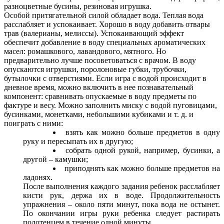
разноцветные бусины, резиновая игрушка.
Особой притягательной силой обладает вода. Теплая вода
расслабляет и успокаивает. Хорошо в воду добавить отвары
трав (валерианы, мелиссы). Успокаивающий эффект
обеспечит добавление в воду специальных ароматических
масел: ромашкового, лавандового, мятного. Но
предварительно лучше посоветоваться с врачом. В воду
опускаются игрушки, поролоновые губки, трубочки,
бутылочки с отверстиями. Если игра с водой происходит в
дневное время, можно включить в нее познавательный
компонент: сравнивать опускаемые в воду предметы по
фактуре и весу. Можно заполнить миску с водой пуговицами,
бусинками, монетками, небольшими кубиками и т. д. и
поиграть с ними:
взять как можно больше предметов в одну
руку и пересыпать их в другую;
собрать одной рукой, например, бусинки, а
другой – камушки;
приподнять как можно больше предметов на
ладонях.
После выполнения каждого задания ребенок расслабляет
кисти рук, держа их в воде. Продолжительность
упражнения – около пяти минут, пока вода не остынет.
По окончании игры руки ребенка следует растирать
полотенцем в течение одной минуты.