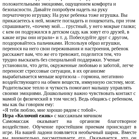
положительными эмоциями, ощущением комфорта и
безопасности. Давайте попробуем надеть на руку
перчаточную игрушку. На руке ребенка тоже игрушка. Вы
прикасаетесь к ней, можете погладить и пощекотать, при этом
спрашиваете, «почему мой… грустный, у него мокрые глазки;
с кем он подружился в детском саду, как зовут его друзей, в
какие игры они играли» и т. д. Побеседуйте друг с другом,
поздоровайтесь пальчиками. Используя образ игрушки,
перенося на него свои переживания и настроения, ребенок
расскажет вам, что же его тревожит, поделится тем, что
трудно высказать без специальной поддержки. Ученые
установили, что дети, окруженные любовью и заботой, легче
переносят стрессовые ситуации, в их организме
вырабатывается меньше кортизола – гормона, негативно
воздействующего на обмен веществ, иммунную систему, мозг.
Родительское тепло и чуткость помогают малышу управлять
своими эмоциями. Дошкольнику важно чувствовать контакт с
мамой (и физический в том числе). Ведь общаясь с ребенком,
мы как бы говорим ему:
«Я тебя люблю, мне хорошо рядом с тобой».
Игра «Колючий ежик»
с массажным мячиком
Самомассаж оказывает на организм благотворное
воздействие. Обучение простейшим приемам происходит в
игре. На вашей ладони появляется необычный шарик. Вместе
вы внимательно рассматриваете его. Оказывается, что он