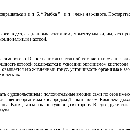
озвращаться в и.п. 6. “ Рыбка ” - и.п. : лежа на животе. Постар
акого подхода к данному режимному моменту мы видим, что проб
эмоциональный настрой.
я гимнастика. Выполнение дыхательной гимнастики очень важн
ущность которой заключается в усвоении организмом кислорода
овышается его жизненный тонус, устойчивость организма к заб
 в легких.
ть с удовольствием : положительные эмоции сами по себе име
сыщения организма кислородом Дышать носом. Комплекс дыхате
ища. Вдох , затем наклон туловища в сторону. Выдох , руки скол
вука.
руки вверх, хорошо подтянуться. Подняться на носки- вдох , выпр