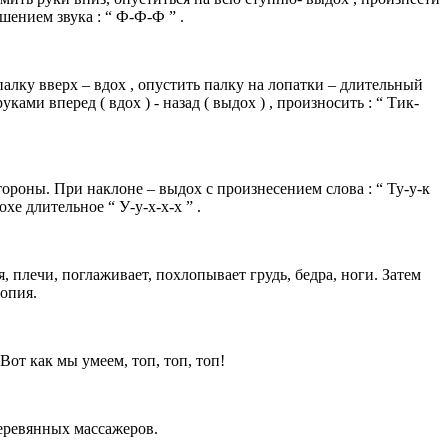
шением звука : “ Ф-Ф-Ф ” .
 палку вверх – вдох , опустить палку на лопатки – длительный
ами вперед ( вдох ) - назад ( выдох ) , произносить : “ Тик-
тороны. При наклоне – выдох с произнесением слова : “ Ту-у-к
хе длительное “ У-у-х-х-х ” .
плечи, поглаживает, похлопывает грудь, бедра, ноги. Затем
опия.
 Вот как мы умеем, топ, топ, топ!
еревянных массажеров.