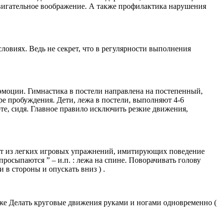
двигательное воображение. А также профилактика нарушения
ловиях. Ведь не секрет, что в регулярности выполнения
моции. Гимнастика в постели направлена на постепенный,
е пробуждения. Дети, лежа в постели, выполняют 4-6
е, сидя. Главное правило исключить резкие движения,
оит из легких игровых упражнений, имитирующих поведение
росыпаются ” – и.п. : лежа на спине. Поворачивать голову
и в стороны и опускать вниз ) .
то же Делать круговые движения руками и ногами одновременно (