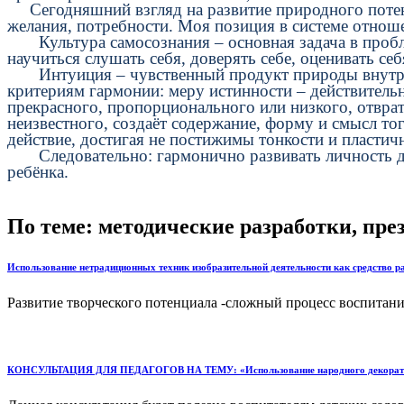
Сегодняшний взгляд на развитие природного потенци
желания, потребности. Моя позиция в системе отношен
Культура самосознания – основная задача в пробле
научиться слушать себя, доверять себе, оценивать се
Интуиция – чувственный продукт природы внутри на
критериям гармонии: меру истинности – действительн
прекрасного, пропорционального или низкого, отвра
неизвестного, создаёт содержание, форму и смысл т
действие, достигая не постижимы тонкости и пластич
Следовательно: гармонично развивать личность дошк
ребёнка.
По теме: методические разработки, пр
Использование нетрадиционных техник изобразительной деятельности как средство р
Развитие творческого потенциала -сложный процесс воспитани
КОНСУЛЬТАЦИЯ ДЛЯ ПЕДАГОГОВ НА ТЕМУ: «Использование народного декоративно-п