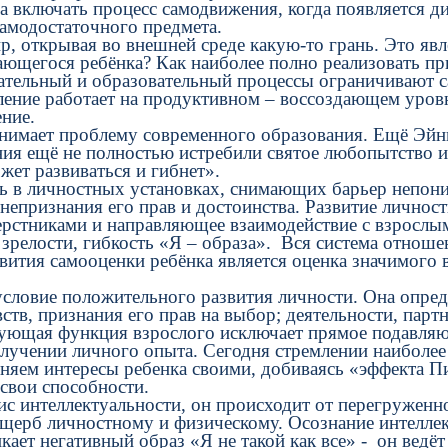
включать процесс самодвижения, когда появляется ди
самодостаточного предмета.
 открывая во внешней среде какую-то грань. Это явл
щегося ребёнка? Как наиболее полно реализовать пр
ательный и образовательный процессы ограничивают с
ление работает на продуктивном – воссоздающем уровн
ние.
мает проблему современного образования. Ещё Эйншт
ния ещё не полностью истребили святое любопытство и
ожет развиваться и гибнет».
в личностных установках, снимающих барьер непоним
непризнания его прав и достоинства. Развитие личност
сверстниками и направляющее взаимодействие с взросл
 зрелости, гибкость «Я – образа». Вся система отнош
тия самооценки ребёнка является оценка значимого вз
ловие положительного развития личности. Она опреде
увств, признания его прав на выбор; деятельности, пар
ующая функция взрослого исключает прямое подавляю
лучении личного опыта. Сегодня стремлении наиболее
дменяем интересы ребенка своими, добиваясь «эффект
 свои способности.
интеллектуальности, он происходит от перегруженно
ущерб личностному и физическому. Осознание интелле
икает негативный образ «Я не такой как все» - он вед