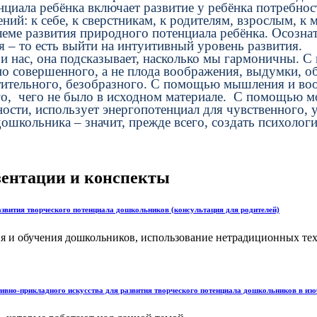
ала ребёнка включает развитие у ребёнка потребност
ий: к себе, к сверстникам, к родителям, взрослым, к 
ме развития природного потенциала ребёнка. Осознат
бя – то есть выйти на интуитивный уровень развития.
с, она подсказывает, насколько мы гармоничны. С 
о совершенного, а не плода воображения, выдумки, об
тительного, безобразного. С помощью мышления и воо
ого, чего не было в исходном материале. С помощью м
ности, использует энергопотенциал для чувственного,
ольника – значит, прежде всего, создать психологич
езентации и конспекты
азвития творческого потенциала дошкольников (консультация для родителей)
я и обучения дошкольников, использование нетрадиционных техн
рикладного искусства для развития творческого потенциала дошкольников в изоб