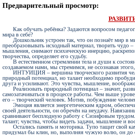
Предварительный просмотр:
РАЗВИТ
Как обучать ребёнка? Задаются вопросом педагоги 
мира в себе?
Дошкольник устроен так, что он познаёт мир в мир
преобразовывать исходный материал, творить чудо – 
мышления, снимают психическую инерцию, раскрепоща
творчества, определяет его судьбу.
В естественном стремлении тела и души к состоянию 
создаваемом нами, мы стремимся, не осознавая этог
ИНТУИЦИЯ – вершина творческого развития человек
природный потенциал, но талант необходимо пробуди
друга и усиливают. Это чувства, мышление, воображ
Реализовать природный потенциал – значит, развив
самозатачиваться в процессе работы. Чем выше урове
его – творческий человек. Мотив, побуждение человек
Эмоция является энергетическим ядром, обеспечива
своей деятельности, он обречён на неудачу. Навязан
сравнивают бесплодную работу с Сизифовым трудом.
талант; чувства, чтобы видеть задачи, мышление и 
Остались память и моторика. Тупо тащит свой камен
придумал бы клин, но, выполняя чужую волю, он до 