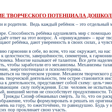
ИЕ ТВОРЧЕСКОГО ПОТЕНЦИАЛА ДОШКО
и родители. Ведь каждый ребёнок – это отдельный ми
е. Способность ребёнка одушевлять мир с помощью ф
даёт ответ на этот вопрос. А «принуждение» – враг тв
ют ребёнка, дают уверенность в своих силах, а чувс
гармонии в себе, во всем, что нас окружает, на нас в
о, к целостности, завершённости, симметрии, к гармо
а. Многие называют её талантом. Все дети наделен
ть, чтобы заработали его механизмы. Механизмы тала
ение, энергопотенциал и психомоторика.
аться на творческом уровне. Механизм творческого р
нь творческой деятельности, тем острее становится ин
а к деятельности, представляет собой схему: цель+эмо
ющим силу побуждения. Если человек не испытывает 
ный, внешний мотив не способствует продуктивности. 
 Трижды Сизиф обманывал смерть. За то, что он раск
воображение, чтобы формулировать и решать их оригин
ь на гору, то ожесточённо, то равнодушно. Будь у н
сих пор проклинает свою участь.