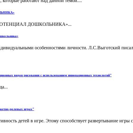
, которые работают над данной темой....
ЛЬНИКА»
ОТЕНЦИАЛ ДОШКОЛЬНИКА»...
ошкольника»
ндивидуальными особенностями личности. Л.С.Выготский писал:
иционных видов рисования с использованием инновационных технологий"
а...
южетно-ролевых играх"
ивность детей в игре. Этому способствует развертывание игры с