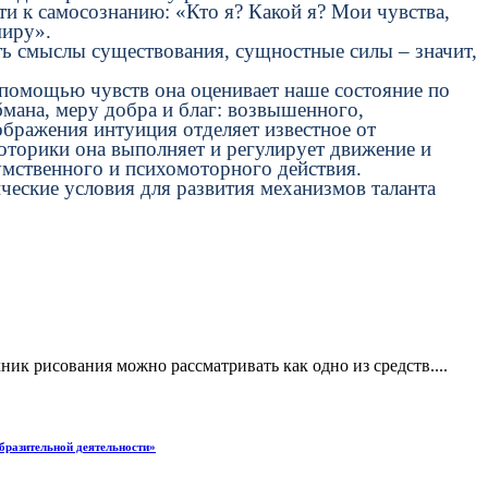
и к самосознанию: «Кто я? Какой я? Мои чувства,
миру».
ь смыслы существования, сущностные силы – значит,
помощью чувств она оценивает наше состояние по
мана, меру добра и благ: возвышенного,
бражения интуиция отделяет известное от
оторики она выполняет и регулирует движение и
 умственного и психомоторного действия.
еские условия для развития механизмов таланта
ик рисования можно рассматривать как одно из средств....
разительной деятельности»