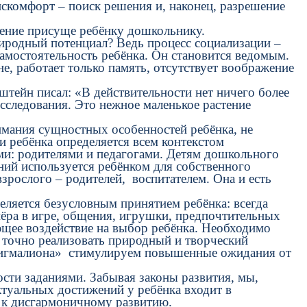
скомфорт – поиск решения и, наконец, разрешение
ение присуще ребёнку дошкольнику.
иродный потенциал? Ведь процесс социализации –
амостоятельность ребёнка. Он становится ведомым.
е, работает только память, отсутствует воображение
ейн писал: «В действительности нет ничего более
сследования. Это нежное маленькое растение
ания сущностных особенностей ребёнка, не
и ребёнка определяется всем контекстом
ыми: родителями и педагогами. Детям дошкольного
ений используется ребёнком для собственного
рослого – родителей, воспитателем. Она и есть
ляется безусловным принятием ребёнка: всегда
тнёра в игре, общения, игрушки, предпочтительных
щее воздействие на выбор ребёнка. Необходимо
 точно реализовать природный и творческий
а Пигмалиона» стимулируем повышенные ожидания от
сти заданиями. Забывая законы развития, мы,
ктуальных достижений у ребёнка входит в
ёт к дисгармоничному развитию.