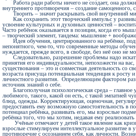
Работа ради работы ничего не создает, она должна 
внутреннего противоречия – создание самоценного, 
Творить – значит раскрывать свой внутренний мир,
Как сохранить этот творческий импульс у развиваю
усвоение культурных и духовных ценностей – воспит
Часто ребёнок оказывается в позиции, когда его мыш
– творческий элемент, тандема: мышление + воображе
Идея обучения, центрированного на ребёнке, подни
непонятного, чем-то, что современные методы обуче
нуждается, прежде всего, в свободе, без неё оно не м
Следовательно, разрешение проблемы надо искать 
принятия его индивидуальности, непохожести на вас, 
существования – это и совместная деятельность со 
возраста присуща потенциальная тенденция к росту и
личностного развития. Определяющим фактором разви
источник знаний о себе.
Благополучная психологическая среда – главное ус
любимого, такого, какой он есть, с такой эмпатией ч
блюд, одежды. Корректирующая, оценочная, регулир
предоставить ему возможную самостоятельность в по
потенциал ребёнка, развивать его, мы взрослые по
ребёнка того, что мы хотим, недавая ему реализовать
Учёные отмечают у детей такое явление как кризис 
взрослые стимулируем интеллектуальное развитие в 
противоречие с осознанием себя, как личности. Возн