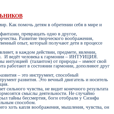
ЛЬНИКОВ
р. Как помочь детям в обретении себя в мире и
антазии, превращать одно в другое,
орчества. Развитие творческого воображения,
твенный опыт, который получают дети в процессе
лияет, в каждом действии, предмете, явлении,
нии. И ведёт человека к гармонии – ИНТУИЦИЯ.
ы интуицией (талантом) от природы – имеют свой
нта работают в состоянии гармонии, дополняют друг
азвития – это инструмент, способный
струмент развития. Это вечный двигатель и носитель
ция.
сильного чувства, не видит конечного результата
Тормозятся смыслы деятельности. Не случайно
рыл тайны бессмертия, боги отобрали у Сизифа
альным способом.
его хоть капля воображения, мышления, чувства, он