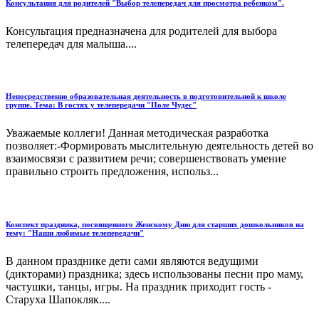
Консультация для родителей "Выбор телепередач для просмотра ребенком".
Консультация предназначена для родителей для выбора
телепередач для малыша....
Непосредственно образовательная деятельность в подготовительной к школе
группе. Тема: В гостях у телепередачи "Поле Чудес"
Уважаемые коллеги! Данная методическая разработка
позволяет:-Формировать мыслительную деятельность детей во
взаимосвязи с развитием речи; совершенствовать умение
правильно строить предложения, использ...
Конспект праздника, посвященного Женскому Дню для старших дошкольников на
тему: "Наши любимые телепередачи"
В данном празднике дети сами являются ведущими
(дикторами) праздника; здесь использованы песни про маму,
частушки, танцы, игры. На праздник приходит гость -
Старуха Шапокляк....