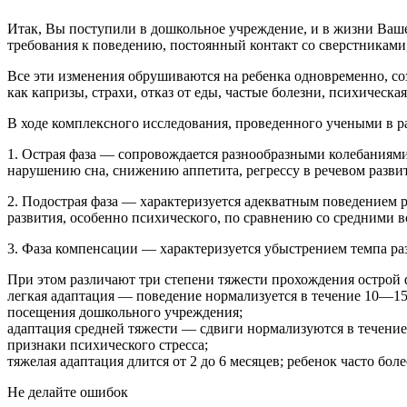
Итак, Вы поступили в дошкольное учреждение, и в жизни Вашег
требования к поведению, постоянный контакт со сверстниками, 
Все эти изменения обрушиваются на ребенка одновременно, соз
как капризы, страхи, отказ от еды, частые болезни, психическа
В ходе комплексного исследования, проведенного учеными в р
1. Острая фаза — сопровождается разнообразными колебаниями
нарушению сна, снижению аппетита, регрессу в речевом развит
2. Подострая фаза — характеризуется адекватным поведением р
развития, особенно психического, по сравнению со средними 
3. Фаза компенсации — характеризуется убыстрением темпа раз
При этом различают три степени тяжести прохождения острой 
легкая адаптация — поведение нормализуется в течение 10—15 д
посещения дошкольного учреждения;
адаптация средней тяжести — сдвиги нормализуются в течение 
признаки психического стресса;
тяжелая адаптация длится от 2 до 6 месяцев; ребенок часто бо
Не делайте ошибок