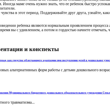
м. Иногда маме очень нужно знать, что ее ребенок быстро успок
питатели.
увства в этот период. Поддерживайте друг друга, узнайте, каки
 поведении ребенка являются нормальным проявлением процесса 
е время вы с удивлением, а потом и гордостью начнете отмечать,
езентации и конспекты
ьи, как средства облегчающего адаптацию при поступлении детей в дошкольное учреж
овых альтернативных форм работы с детьми дошкольного возраст
ижения Муниципального бюджетного дошкольного образовательного учреждения Стек
ого травматизма...