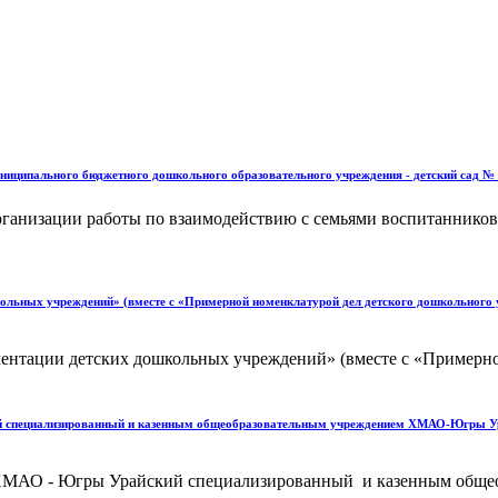
иципального бюджетного дошкольного образовательного учреждения - детский сад № 9
анизации работы по взаимодействию с семьями воспитанников 
кольных учреждений» (вместе с «Примерной номенклатурой дел детского дошкольног
ентации детских дошкольных учреждений» (вместе с «Примерно
й специализированный и казенным общеобразовательным учреждением ХМАО-Югры Ура
м ХМАО - Югры Урайский специализированный и казенным об