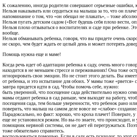
К сожалению, иногда родители совершают серьезные ошибки, ко
Нельзя наказывать или сердиться на малыша за то, что он пла
напоминание о том, что «он обещал не плакать», – тоже абсолю
Нельзя пугать детским садом («Вот будешь себя плохо вести, о
Нельзя плохо отзываться о воспитателях и саде при ребенке. Э
вообще.
Нельзя обманывать ребенка, говоря, что вы придете очень скор
не скоро, чем будет ждать ее целый день и может потерять дове
Помощь нужна еще и маме!
Когда речь идет об адаптации ребенка к саду, очень много гов
находится в не меньшем стрессе и переживаниях! Она тоже ост
игнорировать свои эмоции. Но не стоит этого делать. Вы имеет
от ребенка, и это испытание для обоих. У мамы тоже «рвется» 
завтра придется идти в сад. Чтобы помочь себе, нужно:
быть уверенной, что посещение сада действительно нужно семь
мамы отдают ребенка в сад раньше, чем выходят на работу, чт
посещения сада, тем больше уверенности, что ребенок рано ил
поверить, что малыш на самом деле вовсе не «слабое» создание
Парадоксально, но факт: хорошо, что кроха плачет! Поверьте, у
еще не установился режим. Но вы-то знаете, что происходит, и 
помощник нервной системы, он не дает ей перегружаться. Поэто
тоже обязательно справитесь.
воспользоваться помощью. Если в саду есть психолог, то этот сп