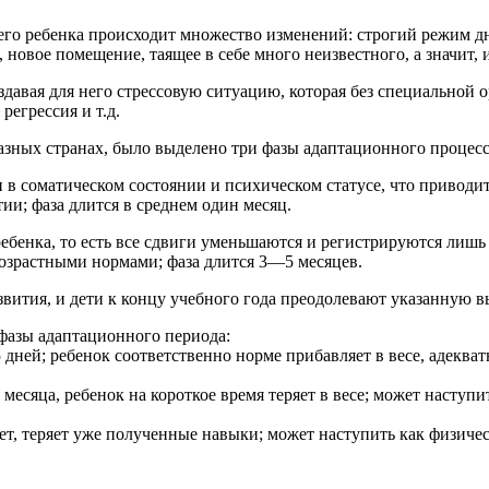
о ребенка происходит множество изменений: строгий режим дня,
новое помещение, таящее в себе много неизвестного, а значит, 
давая для него стрессовую ситуацию, которая без специальной 
я регрессия и т.д.
азных странах, было выделено три фазы адаптационного процесс
 в соматическом состоянии и психическом статусе, что приводи
ии; фаза длится в среднем один месяц.
ебенка, то есть все сдвиги уменьшаются и регистрируются лишь
возрастными нормами; фаза длится 3—5 месяцев.
вития, и дети к концу учебного года преодолевают указанную в
фазы адаптационного периода:
ней; ребенок соответственно норме прибавляет в весе, адекватно
месяца, ребенок на короткое время теряет в весе; может наступ
леет, теряет уже полученные навыки; может наступить как физиче