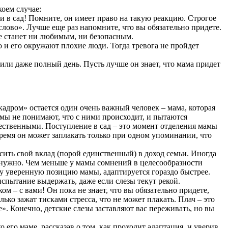
оем случае:
и в сад! Помните, он имеет право на такую реакцию. Строгое
слово». Лучше еще раз напомните, что вы обязательно придете.
не станет ни любимым, ни безопасным.
о и его окружают плохие люди. Тогда тревога не пройдет
 или даже полный день. Пусть лучше он знает, что мама придет
 кадром» остается один очень важный человек – мама, которая
амы не понимают, что с ними происходит, и пытаются
стественными. Поступление в сад – это момент отделения мамы
 время он может заплакать только при одном упоминании, что
сить свой вклад (порой единственный) в доход семьи. Иногда
ет нужно. Чем меньше у мамы сомнений в целесообразности
ту уверенную позицию мамы, адаптируется гораздо быстрее.
испытание выдержать, даже если слезы текут рекой.
ом – с вами! Он пока не знает, что вы обязательно придете,
лько зажат тисками стресса, что не может плакать. Плач – это
е». Конечно, детские слезы заставляют вас переживать, но вы
о его маме, рассказав о том, как проходит адаптация, и уверив,