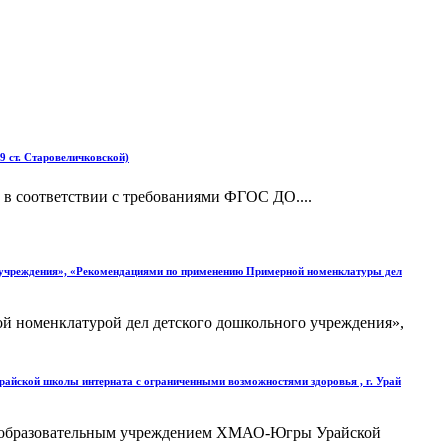
 ст. Старовеличковской)
в соответствии с требованиями ФГОС ДО....
о учреждения», «Рекомендациями по применению Примерной номенклатуры дел
й номенклатурой дел детского дошкольного учреждения»,
йской школы интерната с ограниченными возможностями здоровья , г. Урай
щеобразовательным учреждением ХМАО-Югры Урайской