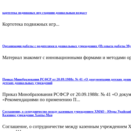
картотека подвижных игр старшии дошкольныи возраст
Кортотека подвижных игр...
Организация работы с родителями в дошкольных учреждениях (Из опыта работы Мун
Материал знакомит с инновационными формами и методами орг
Приказ Минобразования РСФСР от 20.09.1988г. № 41 «О документации детских дош
детских дошкольных учреждений
Приказ Минобразования РСФСР от 20.09.1988г. № 41 «О докум
«Рекомендациями по применению П...
Соглашение, о сотрудничестве между казенным учреждением ХМАО - Югры Урайски
Казенное учреждение Ханты-Ман
Соглашение, о сотрудничестве между казенным учреждение