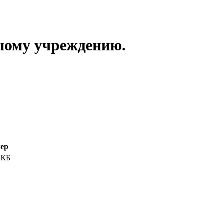
ыому учреждению.
ер
 КБ