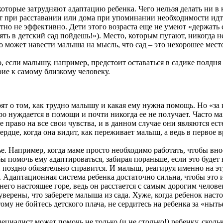
торые затрудняют адаптацию ребенка. Чего нельзя делать ни в к
чет при расставании или дома при упоминании необходимости идт
тно не эффективно. Дети этого возраста еще не умеют «держать 
пять в детский сад пойдешь!»). Место, которым пугают, никогда 
то может навести малыша на мысль, что сад – это нехорошее мест
о, если малышу, например, предстоит оставаться в садике полдня
рие к самому близкому человеку.
орят о том, как трудно малышу и какая ему нужна помощь. Но «за
ро нуждается в помощи и почти никогда ее не получает. Часто м
е право на все свои чувства, и в данном случае они являются е
сердце, когда она видит, как переживает малыш, а ведь в первое
е. Например, когда маме просто необходимо работать, чтобы вно
обы помочь ему адаптироваться, забирая пораньше, если это буд
и поздно обязательно справится. И малыш, реагируя именно на э
. Адаптационная система ребенка достаточно сильна, чтобы это 
 него настоящее горе, ведь он расстается с самым дорогим человек
уверены, что заберете малыша из сада. Хуже, когда ребенок насто
му не бойтесь детского плача, не сердитесь на ребенка за «ныть
ециалист может помочь не только (и не столько!) ребенку, скольк