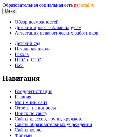
Образовательная социальная сеть
ns
portal.ru
Меню
Обзор возможностей
Детский проект «Алые паруса»
Аттестация педагогических работников
Детский сад
Начальная школа
Школа
НПО и СПО
ВУЗ
Навигация
Вход/регистрация
Главная
Мой мини-сайт
Ответы на вопросы
Поиск по сайту
Сайты классов, групп, кружков...
Сайты образовательных учреждений
Сайты коллег
Форумы