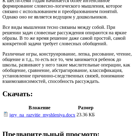
К шести-семи годам начинается более интенсивное
формирование словесно-логического мышления, которое
связано с использованием и преобразованием понятий.
Однако оно не является ведущим у дошкольников.
Все виды мышления тесно связаны между собой. При
решении задач словесные рассуждения опираются на яркие
образы. В то же время решение даже самой простой, самой
конкретной задачи требует словесных обобщений.
Различные игры, конструирование, лепка, рисование, чтение,
общение и т.д., то есть все то, чем занимается ребенок до
школы, развивают у него такие мыслительные операции, как
обобщение, сравнение, абстрагирование, классификация,
установление причинно-следственных связей, понимание
взаимозависимостей, способность рассуждать.
Скачать:
Вложение
Размер
23.36 КБ
igry_na_razvitie_myshleniya.docx
Предварительный просмотр: