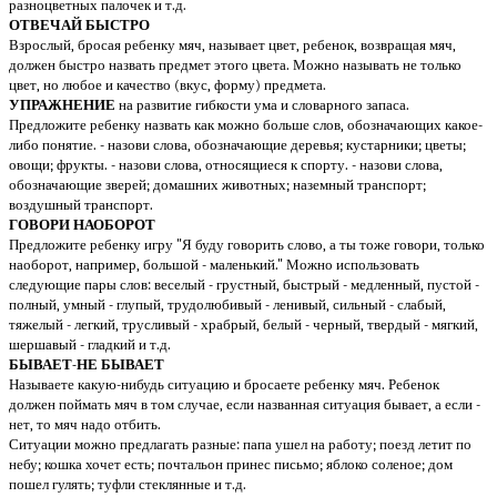
разноцветных палочек и т.д.
ОТВЕЧАЙ БЫСТРО
Взрослый, бросая ребенку мяч, называет цвет, ребенок, возвращая мяч,
должен быстро назвать предмет этого цвета. Можно называть не только
цвет, но любое и качество (вкус, форму) предмета.
УПРАЖНЕНИЕ
на развитие гибкости ума и словарного запаса.
Предложите ребенку назвать как можно больше слов, обозначающих какое-
либо понятие. - назови слова, обозначающие деревья; кустарники; цветы;
овощи; фрукты. - назови слова, относящиеся к спорту. - назови слова,
обозначающие зверей; домашних животных; наземный транспорт;
воздушный транспорт.
ГОВОРИ НАОБОРОТ
Предложите ребенку игру "Я буду говорить слово, а ты тоже говори, только
наоборот, например, большой - маленький." Можно использовать
следующие пары слов: веселый - грустный, быстрый - медленный, пустой -
полный, умный - глупый, трудолюбивый - ленивый, сильный - слабый,
тяжелый - легкий, трусливый - храбрый, белый - черный, твердый - мягкий,
шершавый - гладкий и т.д.
БЫВАЕТ-НЕ БЫВАЕТ
Называете какую-нибудь ситуацию и бросаете ребенку мяч. Ребенок
должен поймать мяч в том случае, если названная ситуация бывает, а если -
нет, то мяч надо отбить.
Ситуации можно предлагать разные: папа ушел на работу; поезд летит по
небу; кошка хочет есть; почтальон принес письмо; яблоко соленое; дом
пошел гулять; туфли стеклянные и т.д.