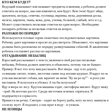
КТО КЕМ БУДЕТ?
Ведущий показывает или называет предметы и явления, а ребенок должен
ответить на вопрос, как они изменятся, кем будут. Кем (чем) будет: яйцо,
цыпленок, желудь, семечко, гусеница, икринка, мука, деревянная доска,
железо, кирпичи, ткань, кожа, день, ученик, больной, слабый, лето и т.д.
Может существовать несколько ответов на один вопрос. Необходимо
поощрять ребенка за несколько ответов на вопрос.
РАЗЛОЖИ ПО ПОРЯДКУ
Используются готовые серии сюжетных последовательных картинок.
Ребенку дают картинки и просят их рассмотреть. Объясняют, что картинки
должны быть разложены по порядку развертывания событий. В заключение
ребенок составляет рассказ по картинкам.
ОТГАДЫВАНИЕ НЕБЫЛИЦ
Взрослый рассказывает о чем-то, включая в свой рассказ несколько
небылиц. Ребенок должен заметить и объяснить, почему так не бывает.
Пример: Я вот что хочу вам рассказать. Вот вчера - иду я по дороге,
солнышко светит, темно, листочки синие под ногами шуршат. И вдруг из-за
угла как выскочит собака, как зарычит на меня: "Ку-ка-ре-ку!" - и рога уже
наставила. Я испугался и убежал. А ты бы испугался?
Иду я вчера по лесу. Кругом машины ездят, светофоры мигают. Вдруг вижу
- гриб. На веточке растет. Среди листочков зеленых спрятался. Я
подпрыгнул и сорвал его.
Пришел я на речку. Смотрю - сидит на берегу рыба, ногу на ногу закинула и
сосиску жует. Я подошел, а она прыг в воду - и уплыла.
НЕЛЕПИЦЫ