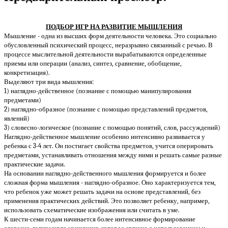
ПОДБОР ИГР НА РАЗВИТИЕ МЫШЛЕНИЯ
Мышление - одна из высших форм деятельности человека. Это социально
обусловленный психический процесс, неразрывно связанный с речью. В
процессе мыслительной деятельности вырабатываются определенные
приемы или операции (анализ, синтез, сравнение, обобщение,
конкретизация).
Выделяют три вида мышления:
1) наглядно-действенное (познание с помощью манипулирования
предметами)
2) наглядно-образное (познание с помощью представлений предметов,
явлений)
3) словесно-логическое (познание с помощью понятий, слов, рассуждений)
Наглядно-действенное мышление особенно интенсивно развивается у
ребенка с 3-4 лет. Он постигает свойства предметов, учится оперировать
предметами, устанавливать отношения между ними и решать самые разные
практические задачи.
На основании наглядно-действенного мышления формируется и более
сложная форма мышления - наглядно-образное. Оно характеризуется тем,
что ребенок уже может решать задачи на основе представлений, без
применения практических действий. Это позволяет ребенку, например,
использовать схематические изображения или считать в уме.
К шести-семи годам начинается более интенсивное формирование