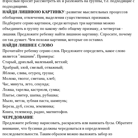
Взрослый просит рассмотреть их и разложить на группы, т.е. подходящие с
подходящими.
НАЙДИ ЛИШНЮЮ КАРТИНКУ
: развитие мыслительных процессов
обобщения, отвлечения, выделения существенных признаков.
Подберите серию картинок, среди которых три картинки можно
объединить в группу по какому-либо общему признаку, а четвертая -
лишняя. Предложите ребенку найти лишнюю картинку. Спросите, почему
он так думает. Чем похожи картинки, которые он оставил.
НАЙДИ ЛИШНЕЕ СЛОВО
Прочитайте ребенку серию слов. Предложите определить, какое слово
является "лишним". Примеры:
Старый, дряхлый, маленький, ветхий;
Храбрый, злой, смелый, отважный;
Яблоко, слива, огурец, груша;
Молоко, твогог, сметана, хлеб;
Час, минута, лето, секунда;
Ложка, тарелка, кастрюля, сумка;
Платье, свитер, шапка, рубашка;
Мыло, метла, зубная паста, шампунь;
Береза, дуб, сосна, земляника;
Книга, телевизор, радио, магнитофон.
ЧЕРЕДОВАНИЕ
Предложите ребенку нарисовать, раскрасить или нанизать бусы. Обратите
внимание, что бусинки должны чередоваться в определенной
последовательности. Таким образом можно выложить забор из