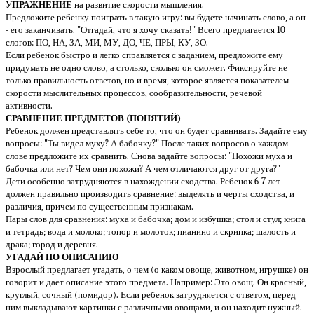
У
ПРАЖНЕНИЕ
на развитие скорости мышления.
Предложите ребенку поиграть в такую игру: вы будете начинать слово, а он
- его заканчивать. "Отгадай, что я хочу сказать!" Всего предлагается 10
слогов: ПО, НА, ЗА, МИ, МУ, ДО, ЧЕ, ПРЫ, КУ, ЗО.
Если ребенок быстро и легко справляется с заданием, предложите ему
придумать не одно слово, а столько, сколько он сможет. Фиксируйте не
только правильность ответов, но и время, которое является показателем
скорости мыслительных процессов, сообразительности, речевой
активности.
СРАВНЕНИЕ ПРЕДМЕТОВ (ПОНЯТИЙ)
Ребенок должен представлять себе то, что он будет сравнивать. Задайте ему
вопросы: "Ты видел муху? А бабочку?" После таких вопросов о каждом
слове предложите их сравнить. Снова задайте вопросы: "Похожи муха и
бабочка или нет? Чем они похожи? А чем отличаются друг от друга?"
Дети особенно затрудняются в нахождении сходства. Ребенок 6-7 лет
должен правильно производить сравнение: выделять и черты сходства, и
различия, причем по существенным признакам.
Пары слов для сравнения: муха и бабочка; дом и избушка; стол и стул; книга
и тетрадь; вода и молоко; топор и молоток; пианино и скрипка; шалость и
драка; город и деревня.
УГАДАЙ ПО ОПИСАНИЮ
Взрослый предлагает угадать, о чем (о каком овоще, животном, игрушке) он
говорит и дает описание этого предмета. Например: Это овощ. Он красный,
круглый, сочный (помидор). Если ребенок затрудняется с ответом, перед
ним выкладывают картинки с различными овощами, и он находит нужный.