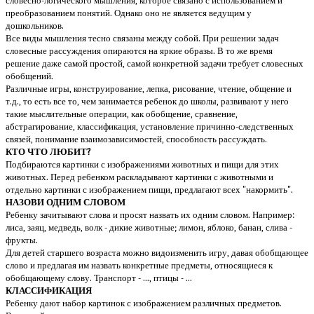
словесно-логического мышления, которое связано с использованием и
преобразованием понятий. Однако оно не является ведущим у
дошкольников.
Все виды мышления тесно связаны между собой. При решении задач
словесные рассуждения опираются на яркие образы. В то же время
решение даже самой простой, самой конкретной задачи требует словесных
обобщений.
Различные игры, конструирование, лепка, рисование, чтение, общение и
т.д., то есть все то, чем занимается ребенок до школы, развивают у него
такие мыслительные операции, как обобщение, сравнение,
абстрагирование, классификация, установление причинно-следственных
связей, понимание взаимозависимостей, способность рассуждать.
КТО ЧТО ЛЮБИТ?
Подбираются картинки с изображениями животных и пищи для этих
животных. Перед ребенком раскладывают картинки с животными и
отдельно картинки с изображением пищи, предлагают всех "накормить".
НАЗОВИ ОДНИМ СЛОВОМ
Ребенку зачитывают слова и просят назвать их одним словом. Например:
лиса, заяц, медведь, волк - дикие животные; лимон, яблоко, банан, слива -
фрукты.
Для детей старшего возраста можно видоизменить игру, давая обобщающее
слово и предлагая им назвать конкретные предметы, относящиеся к
обобщающему слову. Транспорт - ..., птицы - ...
КЛАССИФИКАЦИЯ
Ребенку дают набор картинок с изображением различных предметов.