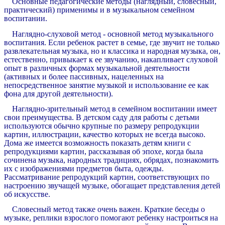
Основные педагогические методы (наглядный, словесный,
практический) применимы и в музыкальном семейном
воспитании.
Наглядно-слуховой метод - основной метод музыкального
воспитания. Если ребенок растет в семье, где звучит не только
развлекательная музыка, но и классика и народная музыка, он,
естественно, привыкает к ее звучанию, накапливает слуховой
опыт в различных формах музыкальной деятельности
(активных и более пассивных, нацеленных на
непосредственное занятие музыкой и использование ее как
фона для другой деятельности).
Наглядно-зрительный метод в семейном воспитании имеет
свои преимущества. В детском саду для работы с детьми
используются обычно крупные по размеру репродукции
картин, иллюстрации, качество которых не всегда высоко.
Дома же имеется возможность показать детям книги с
репродукциями картин, рассказывая об эпохе, когда была
сочинена музыка, народных традициях, обрядах, познакомить
их с изображениями предметов быта, одежды.
Рассматривание репродукций картин, соответствующих по
настроению звучащей музыке, обогащает представления детей
об искусстве.
Словесный метод также очень важен. Краткие беседы о
музыке, реплики взрослого помогают ребенку настроиться на