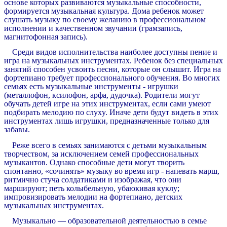
основе которых развиваются музыкальные способности,
формируется музыкальная культура. Дома ребенок может
слушать музыку по своему желанию в профессиональном
исполнении и качественном звучании (грамзапись,
магнитофонная запись).
Среди видов исполнительства наиболее доступны пение и
игра на музыкальных инструментах. Ребенок без специальных
занятий способен усвоить песни, которые он слышит. Игра на
фортепиано требует профессионального обучения. Во многих
семьях есть музыкальные инструменты - игрушки
(металлофон, ксилофон, арфа, дудочка). Родители могут
обучать детей игре на этих инструментах, если сами умеют
подбирать мелодию по слyxy. Иначе дети будут видеть в этих
инструментах лишь игрушки, предназначенные только для
забавы.
Реже всего в семьях занимаются с детьми музыкальным
творчеством, за исключением семей профессиональных
музыкантов. Однако способные дети могут творить
спонтанно, «сочинять» музыку во время игр - напевать марш,
ритмично стуча солдатиками и изображая, что они
маршируют; петь колыбельную, убаюкивая куклу;
импровизировать мелодии на фортепиано, детских
музыкальных инструментах.
Музыкально — образовательной деятельностью в семье