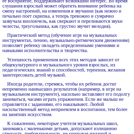
ее восприятие, поддерживают возникший интерес. Во время
слушания взрослый может обратить внимание ребенка на
смену настроений, на изменения в звучании (как нежно и
печально поет скрипка, а теперь тревожно и сумрачно
зазвучала виолончель, как сверкают и переливаются звуки
челесты, треугольника, как грустно звучит мелодия).
Практический метод (обучение игре на музыкальных
инструментах, пению, музыкально-ритмическим движениям)
позволяет ребенку овладеть определенными умениями и
навыками исполнительства и творчества.
Успешность применения всех этих методов зависит от
общекультурного и музыкального уровня взрослых, их
педагогических знаний и способностей, терпения, желания
заинтересовать детей музыкой.
Иногда родители, стремясь, чтобы их ребенок достиг
непременно наивысших результатов (например, в игре на
музыкальном инструменте), насильно заставляют его подолгу
заниматься, часами играть упражнения. Если же малыш не
справляется с заданиями, его наказывают. Любой
насильственный метод неприемлем в воспитании, тем более
на занятиях искусством.
К сожалению, некоторые учителя музыкальных школ,
занимаясь с маленькими детьми, допускают излишнюю
строгость, требовательность, не учитывая желаний и