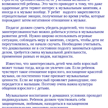
возможностей ребенка. Это часто приводит к тому, что даже
одаренные дети теряют интерес к музыкальным занятиям, а
иногда и к музыке вообще. У ребят надолго закрепляются
отрицательные эмоции, полученные во время учебы, которые
порождают затем негативное отношение к музыке.
Педагог должен суметь убедить родителей, что только
заинтересованностью можно добиться успеха в музыкальном
развитии детей. Нужно широко использовать игровые
ситуации, соблюдать меру в занятиях, следить, чтобы дети не
переутомлялись, не начали скучать. Необходимо учитывать,
что дошкольники не в состоянии подолгу заниматься одним
делом, требуется смена музыкальной деятельности,
применение разных ее видов, наглядности.
Известно, что заинтересовать детей чем-либо взрослый
может только тогда, когда он увлечен сам. Если ребенок
чувствует такое отношение взрослого, восхищение красотой
музыки, он постепенно тоже признает музыкальные
ценности. Если же взрослый проявляет равнодушие, оно
передается и малышам. Поэтому очень важна культура
общения взрослого с детьми.
Музыкальное воспитание в домашних условиях проходит
индивидуально. Ребенок должен чувствовать себя
защищенным, любимым, находиться в насыщенном
положительными эмоциями окружении.