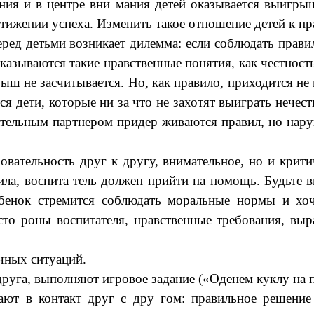
ния и в центре вни мания детей оказывается выигры
стижении успеха. Изменить такое отношение детей к п
д детьми возникает дилемма: если соблюдать правила
оказываются такие нравственные понятия, как честност
ш не засчитывается. Но, как правило, приходится не 
ся дети, которые ни за что не захотят выиграть нечес
ательным партнером придер живаются правил, но наруш
бовательность друг к другу, внимательное, но и крит
ила, воспита тель должен прийти на помощь. Будьте в
ебенок стремится соблюдать моральные нормы и хоч
 сто роны воспитателя, нравственные требования, вы
чных ситуаций.
руга, выполняют игровое задание («Оденем куклу на п
пают в контакт друг с дру гом: правильное решени