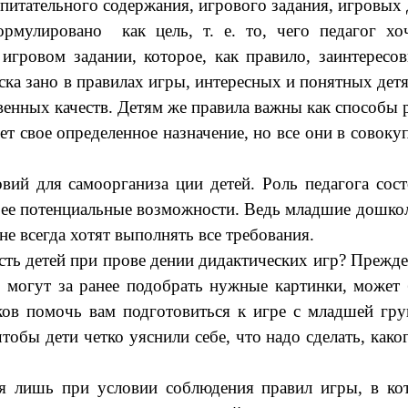
с питательного содержания, игрового задания, игровы
ормулировано как цель, т. е. то, чего педагог хо
гровом задании, которое, как правило, заинтересов
ска зано в правилах игры, интересных и понятных дет
енных качеств. Детям же правила важны как способы р
свое определенное назначение, но все они в совокуп
ий для самоорганиза ции детей. Роль педагога сост
ее потенциальные возможности. Ведь младшие дошколь
не всегда хотят выполнять все требования.
ость детей при прове дении дидактических игр? Прежд
ни могут за ранее подобрать нужные картинки, может
в помочь вам подготовиться к игре с младшей гру
чтобы дети четко уяснили себе, что надо сделать, как
ся лишь при условии соблюдения правил игры, в к