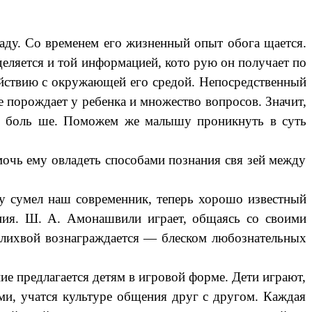
саду. Со временем его жизненный опыт обога щается.
еляется и той информацией, кото рую он получает по
действию с окружающей его средой. Непосредственный
е порождает у ребенка и множество вопросов. Значит,
ать боль ше. Поможем же малышу проникнуть в суть
мочь ему овладеть способами познания свя зей между
му сумел наш современник, теперь хорошо известный
ния. Ш. А. Амонашвили играет, общаясь со своими
 с лихвой вознаграждается — блеском любознательных
ние предлагается детям в игровой форме. Дети играют,
ми, учатся культуре общения друг с другом. Каждая