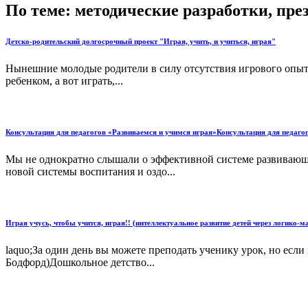
По теме: методические разработки, пр
Детско-родительский долгосрочный проект "Играя, учить, и учиться, играя"
Нынешние молодые родители в силу отсутствия игрового опыта 
ребенком, а вот играть,...
Консультация для педагогов «Развиваемся и учимся играя»Консультация для педаго
Мы не однократно слышали о эффективной системе развивающ
новой системы воспитания и оздо...
Играя учусь, чтобы учится, играя!! (интеллектуальное развитие детей через логико-
laquo;За один день вы можете преподать ученику урок, но есл
Бодфорд)Дошкольное детство...