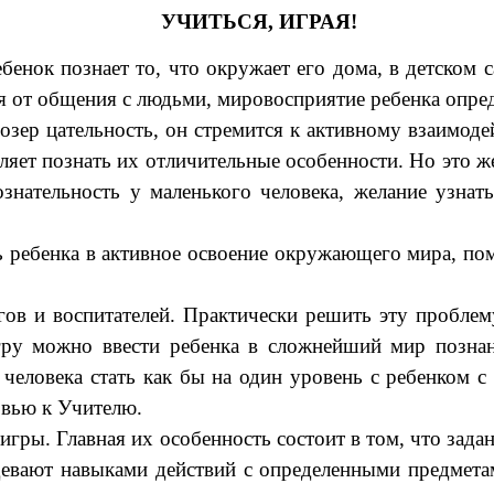
УЧИТЬСЯ, ИГРАЯ!
бенок познает то, что окружает его дома, в детском 
 от общения с людьми, мировосприятие ребенка опред
созер цательность, он стремится к активному взаимо
ляет познать их отличительные особенности. Но это ж
ознательность у маленького человека, желание узн
ь ребенка в активное освоение окружающего мира, по
огов и воспитателей. Практически решить эту пробле
гру можно ввести ребенка в сложнейший мир позна
 человека стать как бы на один уровень с ребенком
овью к Учителю.
игры. Главная их особенность состоит в том, что зада
адевают навыками действий с определенными предмета