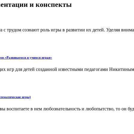
езентации и конспекты
с трудом сознают роль игры в развитии их детей. Уделяя внима
гов «Развиваемся и учимся играя»
их игр для детей созданной известными педагогами Никитиными
математические игры)
и вы воспитаете в нем любознательность и любопытство, то он б