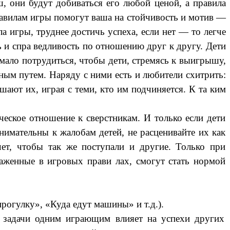
ш, они будут добиваться его любой ценой, а правила
равилам игры помогут ваша на стойчивость и мотив —
 игры, труднее достичь успеха, если нет — то легче
ь и спра ведливость по отношению друг к другу. Дети
мало потрудиться, чтобы дети, стремясь к выигрышу,
тным путем. Наряду с ними есть и любители схитрить:
ают их, играя с теми, кто им подчиняется. К та ким
ическое отношение к сверстникам. И только если дети
нимательны к жалобам детей, не расценивайте их как
ет, чтобы так же поступали и другие. Только при
раженные в игровых прави лах, смогут стать нормой
рогулку», «Куда едут машины» и т.д.).
е задачи одним играющим влияет на успехи других