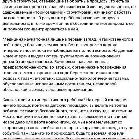
другие структуры, отвечающие за обратные процессы, то есть за
активизацию процессов нашей психической жизнедеятельности, не
сдерживаемые «тормозящими» структурами, начинают работать
на всю мощность. В результате ребёнок развивает кипучую
деятельность, в то же время он не в состоянии ни мотивировать её,
ни толком сконцентрироваться на ней.
Медицина наука точная лишь на первый взгляд, и таинственного в
ней гораздо больше, чем явного. Вот и в вопросе о корнях
гиперактивности пока не наблюдается полной ясности. На данный
момент врачи выделяют три группы причин возникновения
детской гиперактивности. Во-первых, наследственная
предрасположенность; во-вторых, органические повреждения
головного мозга зародыша в ходе беременности или после
родовых травм; в-третьих, социально-психологические травмы,
обусловленные неправильным воспитанием, нездоровой
обстановкой в семье, условиями проживания.
Как же отличить гиперактивного ребёнка? На первый взгляд нет
ничего проще: пойти на детскую площадку, выделить из толпы
ребятишек самого беспокойного, того, что ни секунды не стоит на
месте, чьи руки постоянно чем-то заняты, ежеминутно начиная
новое дело или вертя новую игрушку, чьи ноги мельтешат со
скоростью разогнавшейся во всю прыть карусели, он всегда в гуще
событий, там, где что-то происходит, будь то весёлая игра или