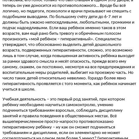
потасовка, его голос только что был слышен в одном углу двора, а
теперь он уже доносится из противоположного… Вроде бы всё
логично, но педагоги, психологи и врачи призывают не спешить с
подобными выводами. По большому счёту дети до 6-7 лет и
должны быть ужасно непоседливыми, любопытными, громкими и
подчас надоедливыми. Если ваш ребёнок именно таков в этом
возрасте, вам ещё рано бить тревогу и обречённым голосом
произносить «мой ребёнок – гиперактивный». Специалисты
утверждают, что обоснованно выделить детей дошкольного
возраста, подверженных гиперактивности, сложно, это возможно
лишь в том случае, когда повышенная активность ребёнка выходит
за рамки здравого смысла и несёт опасность, прежде всего ему
самому, скажем, он постоянно, несмотря на все предупреждения и
воспитательные меры родителей, выбегает на проезжую часть. Но
число таких детей относительно невелико. Гораздо более явно
гиперактивность проявляется с того момента, как ребёнок начинает
учиться в школе.
Учебная деятельность – это первый род занятий, при котором
ребёнку необходимо научиться самоконтролю, умению
подчиниться требованиям взрослых, соблюдать дисциплину
занятий и правила поведения в общественных местах. Всё
вышеперечисленное просто-напросто противопоказано
гиперактивному ребёнку – ну как он сможет подчиняться
требованиям и дисциплине, если он элементарно не может
сосредоточиться на одном деле более 5 минут? Гиперактивным