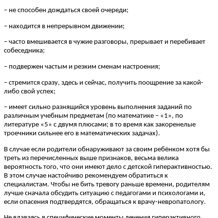
– не способен дождаться своей очереди;
– находится в непрерывном движении;
– часто вмешивается в чужие разговоры, прерывает и перебивает
собеседника;
– подвержен частым и резким сменам настроения;
– стремится сразу, здесь и сейчас, получить поощрение за какой-
либо свой успех;
– имеет сильно разнящийся уровень выполнения заданий по
различным учебным предметам (по математике – «1», по
литературе «5» с двумя плюсами; в то время как закоренелые
троечники сильнее его в математических задачах).
В случае если родители обнаруживают за своим ребёнком хотя бы
треть из перечисленных выше признаков, весьма велика
вероятность того, что они имеют дело с детской гиперактивностью.
В этом случае настойчиво рекомендуем обратиться к
специалистам. Чтобы не бить тревогу раньше времени, родителям
лучше сначала обсудить ситуацию с педагогами и психологами и,
если опасения подтвердятся, обращаться к врачу-невропатологу.
Не вдаваясь в специфические моменты лечения гиперактивного