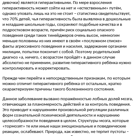
девочки) является гиперактивными. По мере взросления
гиперактивность может сойти на нет и «естественным» путём,
однако уповать лишь на это не стоит – статистика свидетельствует,
что 70% детей, чья гиперактивность была выявлена в дошкольные
и младшие школьные годы, сохраняют подобные качества и в
подростковом возрасте, причём риск социально опасного
поведения среди таких тинейджеров очень высок, немногим
меньше половины из них имеют в своём «послужном списке»
факты агрессивного поведения и насилия, задержание органами
милиции, попытки покончит с собой. Поэтому родительский
диагноз «а, ничего, с возрастом пройдёт» в данном случае
абсолютно не применим, развитие гиперактивного ребёнка нужно
контролировать и корректировать.
Прежде чем перейти к непосредственным признакам, по которым
можно отличит гиперактивного ребёнка от остальных, кратко
охарактеризуем причины такого болезненного состояния.
Данное заболевание вызвано поражённостью лобных долей мозга,
отвечающих за планомерность действий и за контроль поведения.
Это приводит к нарушениям произвольной регуляции различных
форм сознательной психической деятельности и нарушению
целесообразности поведения в целом. Структуры мозга, которые
«тормозят» те или иные наши эмоциональные и поведенческие
реакции, ослабевают. Природа, как известно, не терпит пустоты –