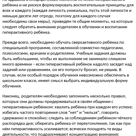
ребёнка и не рискуя формулировать воспитательные принципы для
всех и каждого (каждая личность уникальна, пусть этой личности и
меньше десяти лет отроду, поэтому для каждого случая
необходимы свои меры), приведём те общие моменты, на которые
следует обратить внимание родителям в обучении и воспитании
гиперактивного ребёнка.
Прежде всего, необходимо обучать сверхактивного ребёнка по
специальной программе, составленной совместно педагогами,
психологами, врачами и родителями. Учебные задания должны
быть небольшими, чтобы их выполнение не занимало слишком
много времени – если гиперактивный ребёнок надолго засядет над
задачей или уравнением, он его попросту бросит, не решив. В
случае, если особый порядок обучения невозможно обеспечить в
школьном классе, имеет смысл выбрать индивидуальную форму
обучения.
Наконец, родителям необходимо запомнить несколько правил,
которых они должны придерживаться в своём общении с
гиперактивным ребёнком: хвалить ребёнка при каждом его успехе;
избегать частого повторения слов "нет" и "нельзя", говорить
сдержанно и спокойно; следить за соблюдением ребёнком чёткого
распорядка дня; оберегать ребенка от переутомления, так как при
нём гиперактивность усиливается; всячески поощрять те виды
деятельности, что подразумевают концентрацию внимания;