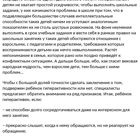
детям не хватает простой усидчивости, чтобы выполнять школьные
задания, у них начинаются проблемы в школе при том, что в
подавляющем большинстве случаев интеллектуальные
способности таких детей ничем не уступают аналогичным
показателям их не столь шустрых ровесников. На фоне неумения
выполнять в срок учебные задания и вести себя в рамках правил на
школьных занятиях у таких детей обостряются отношения с
взрослыми, с педагогами и родителями, требования которых
воспринимаются детьми как нечто невыполнимое. Растёт
непонимание в семье, которое рано или поздно приведёт к
конфликтным ситуациям. А дальше больше, ибо, как гласит вековая
народная мудрость, чем взрослее дети, тем больше с ними
проблем…
Чтобы с большой долей точности сделать заключение о том,
подвержен ребёнок гиперактивности или нет, специалисты
предлагают обратить внимание на ряд признаков. Итак, ребёнок
гиперактивен, если:
– не способен долго сосредотачиваться даже на интересном для
него занятии;
– прекрасно слышит, когда к нему обращаются, но не реагирует на
обращение;