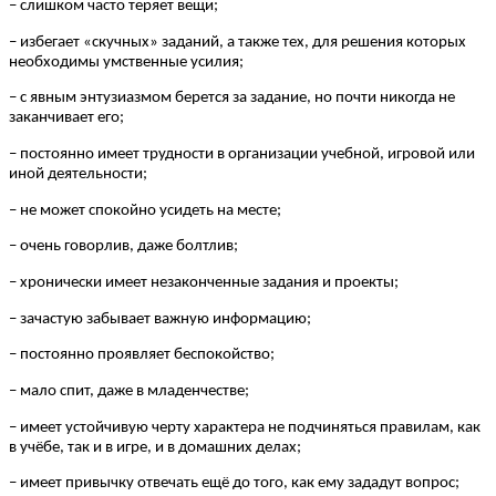
– слишком часто теряет вещи;
– избегает «скучных» заданий, а также тех, для решения которых
необходимы умственные усилия;
– с явным энтузиазмом берется за задание, но почти никогда не
заканчивает его;
– постоянно имеет трудности в организации учебной, игровой или
иной деятельности;
– не может спокойно усидеть на месте;
– очень говорлив, даже болтлив;
– хронически имеет незаконченные задания и проекты;
– зачастую забывает важную информацию;
– постоянно проявляет беспокойство;
– мало спит, даже в младенчестве;
– имеет устойчивую черту характера не подчиняться правилам, как
в учёбе, так и в игре, и в домашних делах;
– имеет привычку отвечать ещё до того, как ему зададут вопрос;