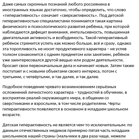
Даже самых скромных познаний любого россиянина в
иностранных языках достаточно, чтобы определить, что слово
«гиперактивность» означает «сверхактивность». Под детской
гиперактивностью специалистами понимается такая картина
физического и психологического развития ребёнка, при которой
наблюдаются дефицит внимания, импульсивность, повышенная
двигательная активность и возбудимость. Такой гиперактивный
ребёнок стремится успеть как можно больше, всё и сразу, однако
эта торопливость не носит продуктивного характера – не успев
толком ознакомится с одним предметом или занятием, ребёнок
уже заинтересовался другой вещью или родом деятельности,
бросает свои первоначальные дела и начинает новые. Затем также
поступает и с новыми объектами своего интереса, потом с
третьими, с четвёртыми, и так далее, и так далее.
Подобное поведение чревато возникновением серьёзных
осложнений личностного характера – трудностей в обучении, в
восприятии реалий окружающего мира, в общении со
сверстниками и взрослыми, в том числе родителями. Черты
гиперактивности появляются в основном в младшем школьном
возрасте.
Детская гиперактивность не является чем-то исключительным: по
данным отечественных медиков примерно пятая часть младших
школьников нашей страны (мальчики в два раза чаще, нежели