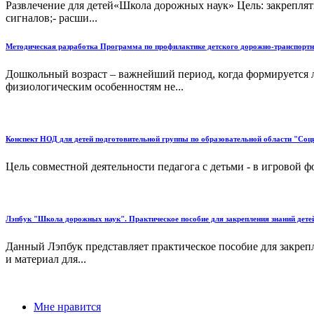
Развлечение для детей«Школа дорожных наук» Цель: закреплять 
сигналов;- расши...
Методическая разработка Программа по профилактике детского дорожно-транспорт
Дошкольный возраст – важнейший период, когда формируется л
физиологическим особенностям не...
Конспект НОД для детей подготовительной группы по образовательной области "С
Цель совместной деятельности педагога с детьми - в игровой 
Лэпбук "Школа дорожных наук". Практическое пособие для закрепления знаний детей 
Данный Лэпбук представляет практическое пособие для закрепл
и материал для...
Мне нравится