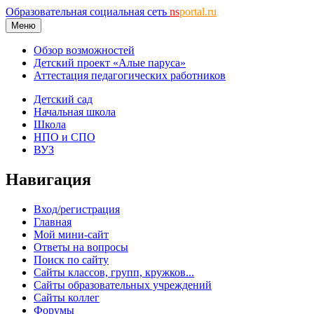
Образовательная социальная сеть
ns
portal.ru
Меню
Обзор возможностей
Детский проект «Алые паруса»
Аттестация педагогических работников
Детский сад
Начальная школа
Школа
НПО и СПО
ВУЗ
Навигация
Вход/регистрация
Главная
Мой мини-сайт
Ответы на вопросы
Поиск по сайту
Сайты классов, групп, кружков...
Сайты образовательных учреждений
Сайты коллег
Форумы