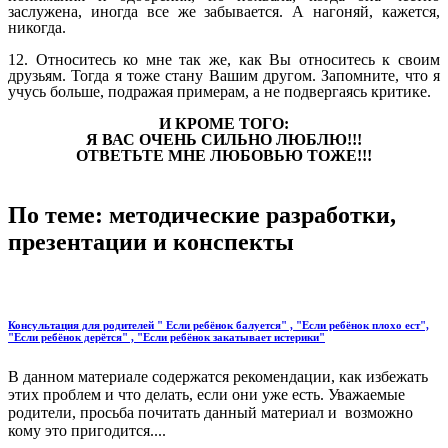
заслужена, иногда все же забывается. А нагоняй, кажется,
никогда.
12. Относитесь ко мне так же, как Вы относитесь к своим
друзьям. Тогда я тоже стану Вашим другом. Запомните, что я
учусь больше, подражая примерам, а не подвергаясь критике.
И КРОМЕ ТОГО:
Я ВАС ОЧЕНЬ СИЛЬНО ЛЮБЛЮ!!!
ОТВЕТЬТЕ МНЕ ЛЮБОВЬЮ ТОЖЕ!!!
По теме: методические разработки,
презентации и конспекты
Консультация для родителей " Если ребёнок балуется" , "Если ребёнок плохо ест",
"Если ребёнок дерётся" , "Если ребёнок закатывает истерики"
В данном материале содержатся рекомендации, как избежать
этих проблем и что делать, если они уже есть. Уважаемые
родители, просьба почитать данный материал и возможно
кому это пригодится....