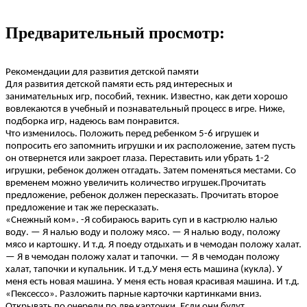
Предварительный просмотр:
Рекомендации для развития детской памяти
Для развития детской памяти есть ряд интересных и
занимательных игр, пособий, техник. Известно, как дети хорошо
вовлекаются в учебный и познавательный процесс в игре. Ниже,
подборка игр, надеюсь вам понравится.
Что изменилось. Положить перед ребенком 5-6 игрушек и
попросить его запомнить игрушки и их расположение, затем пусть
он отвернется или закроет глаза. Переставить или убрать 1-2
игрушки, ребенок должен отгадать. Затем поменяться местами. Со
временем можно увеличить количество игрушек.Прочитать
предложение, ребенок должен пересказать. Прочитать второе
предложение и так же пересказать.
«Снежный ком». -Я собираюсь варить суп и в кастрюлю налью
воду. — Я налью воду и положу мясо. — Я налью воду, положу
мясо и картошку. И т.д. Я поеду отдыхать и в чемодан положу халат.
— Я в чемодан положу халат и тапочки. — Я в чемодан положу
халат, тапочки и купальник. И т.д.У меня есть машина (кукла). У
меня есть новая машина. У меня есть новая красивая машина. И т.д.
«Пексессо». Разложить парные карточки картинками вниз.
Открывать по очереди по две карточки. Если они будут