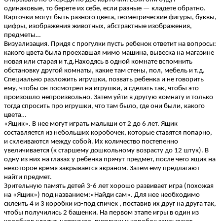
одинаковые, то берете их себе, если разные — кладете обратно.
Карточки могут быть разного цвета, геометрические фигуры, буквы,
цифры, изображения животных, абстрактные изображения,
предметы…
Визуализация. Придя с прогулки пусть ребенок ответит на вопросы:
какого цвета была проехавшая мимо машина, вывеска на магазине
новая или старая и т.д.Находясь в одной комнате вспомнить
обстановку другой комнаты, какие там стены, пол, мебель и т.д.
Специально разложить игрушки, позвать ребенка и не говорить
ему, чтобы он посмотрел на игрушки, а сделать так, чтобы это
произошло непроизвольно. Затем уйти в другую комнату и только
тогда спросить про игрушки, что там было, где они были, какого
цвета…
«Ящик». В нее могут играть малыши от 2 до 6 лет. Ящик
составляется из небольших коробочек, которые ставятся попарно,
и склеиваются между собой. Их количество постепенно
увеличивается (к старшему дошкольному возрасту до 12 штук). В
одну из них на глазах у ребенка прячут предмет, после чего ящик на
некоторое время закрывается экраном. Затем ему предлагают
найти предмет.
Зрительную память детей 3-6 лет хорошо развивает игра (похожая
на «Ящик») под названием:«Найди сам». Для нее необходимо
склеить 4 и 3 коробки из-под спичек , поставив их друг на друга так,
чтобы получились 2 башенки. На первом этапе игры в один из