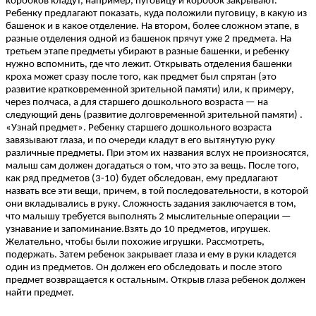
коробков кладут, например, пуговицу и коробок закрывают.
Ребенку предлагают показать, куда положили пуговицу, в какую из
башенок и в какое отделение. На втором, более сложном этапе, в
разные отделения одной из башенок прячут уже 2 предмета. На
третьем этапе предметы убирают в разные башенки, и ребенку
нужно вспомнить, где что лежит. Открывать отделения башенки
кроха может сразу после того, как предмет был спрятан (это
развитие кратковременной зрительной памяти) или, к примеру,
через полчаса, а для старшего дошкольного возраста — на
следующий день (развитие долговременной зрительной памяти) .
«Узнай предмет». Ребенку старшего дошкольного возраста
завязывают глаза, и по очереди кладут в его вытянутую руку
различные предметы. При этом их названия вслух не произносятся,
малыш сам должен догадаться о том, что это за вещь. После того,
как ряд предметов (3-10) будет обследован, ему предлагают
назвать все эти вещи, причем, в той последовательности, в которой
они вкладывались в руку. Сложность задания заключается в том,
что малышу требуется выполнять 2 мыслительные операции —
узнавание и запоминание.Взять до 10 предметов, игрушек.
Желательно, чтобы были похожие игрушки. Рассмотреть,
подержать. Затем ребенок закрывает глаза и ему в руки кладется
один из предметов. Он должен его обследовать и после этого
предмет возвращается к остальным. Открыв глаза ребенок должен
найти предмет.