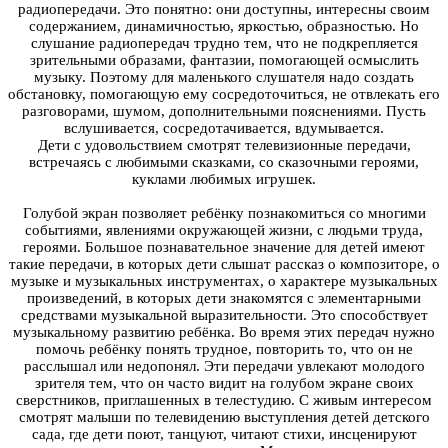
радиопередачи. Это понятно: они доступны, интересны своим
содержанием, динамичностью, яркостью, образностью. Но
слушание радиопередач трудно тем, что не подкрепляется
зрительными образами, фантазии, помогающей осмыслить
музыку. Поэтому для маленького слушателя надо создать
обстановку, помогающую ему сосредоточиться, не отвлекать его
разговорами, шумом, дополнительными пояснениями. Пусть
вслушивается, сосредотачивается, вдумывается.
Дети с удовольствием смотрят телевизионные передачи,
встречаясь с любимыми сказками, со сказочными героями,
куклами любимых игрушек.
Голубой экран позволяет ребёнку познакомиться со многими
событиями, явлениями окружающей жизни, с людьми труда,
героями. Большое познавательное значение для детей имеют
такие передачи, в которых дети слышат рассказ о композиторе, о
музыке и музыкальных инструментах, о характере музыкальных
произведений, в которых дети знакомятся с элементарными
средствами музыкальной выразительности. Это способствует
музыкальному развитию ребёнка. Во время этих передач нужно
помочь ребёнку понять трудное, повторить то, что он не
расслышал или недопонял. Эти передачи увлекают молодого
зрителя тем, что он часто видит на голубом экране своих
сверстников, приглашенных в телестудию. С живым интересом
смотрят малыши по телевидению выступления детей детского
сада, где дети поют, танцуют, читают стихи, инсценируют