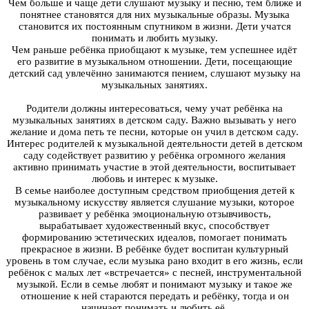
Чем больше и чаще дети слушают музыку и песню, тем ближе и
понятнее становятся для них музыкальные образы. Музыка
становится их постоянным спутником в жизни. Дети учатся
понимать и любить музыку.
Чем раньше ребёнка приобщают к музыке, тем успешнее идёт
его развитие в музыкальном отношении. Дети, посещающие
детский сад увлечённо занимаются пением, слушают музыку на
музыкальных занятиях.
Родители должны интересоваться, чему учат ребёнка на
музыкальных занятиях в детском саду. Важно вызывать у него
желание и дома петь те песни, которые он учил в детском саду.
Интерес родителей к музыкальной деятельности детей в детском
саду содействует развитию у ребёнка огромного желания
активно принимать участие в этой деятельности, воспитывает
любовь и интерес к музыке.
В семье наиболее доступным средством приобщения детей к
музыкальному искусству является слушание музыки, которое
развивает у ребёнка эмоциональную отзывчивость,
вырабатывает художественный вкус, способствует
формированию эстетических идеалов, помогает понимать
прекрасное в жизни. В ребёнке будет воспитан культурный
уровень в том случае, если музыка рано входит в его жизнь, если
ребёнок с малых лет «встречается» с песней, инструментальной
музыкой. Если в семье любят и понимают музыку и такое же
отношение к ней стараются передать и ребёнку, тогда и он
начинает понимать и любить её.