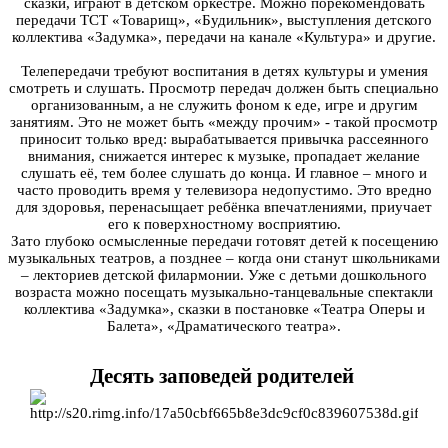
сказки, играют в детском оркестре. Можно порекомендовать
передачи ТСТ «Товарищ», «Будильник», выступления детского
коллектива «Задумка», передачи на канале «Культура» и другие.
Телепередачи требуют воспитания в детях культуры и умения
смотреть и слушать. Просмотр передач должен быть специально
организованным, а не служить фоном к еде, игре и другим
занятиям. Это не может быть «между прочим» - такой просмотр
приносит только вред: вырабатывается привычка рассеянного
внимания, снижается интерес к музыке, пропадает желание
слушать её, тем более слушать до конца. И главное – много и
часто проводить время у телевизора недопустимо. Это вредно
для здоровья, перенасыщает ребёнка впечатлениями, приучает
его к поверхностному восприятию.
Зато глубоко осмысленные передачи готовят детей к посещению
музыкальных театров, а позднее – когда они станут школьниками
– лекториев детской филармонии. Уже с детьми дошкольного
возраста можно посещать музыкально-танцевальные спектакли
коллектива «Задумка», сказки в постановке «Театра Оперы и
Балета», «Драматического театра».
Десять заповедей родителей