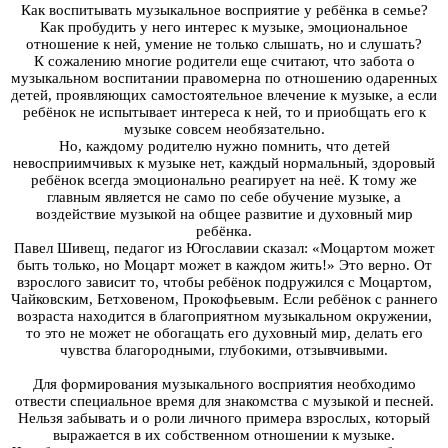
Как воспитывать музыкальное восприятие у ребёнка в семье?
Как пробудить у него интерес к музыке, эмоциональное
отношение к ней, умение не только слышать, но и слушать?
К сожалению многие родители еще считают, что забота о
музыкальном воспитании правомерна по отношению одаренных
детей, проявляющих самостоятельное влечение к музыке, а если
ребёнок не испытывает интереса к ней, то и приобщать его к
музыке совсем необязательно.
Но, каждому родителю нужно помнить, что детей
невосприимчивых к музыке нет, каждый нормальный, здоровый
ребёнок всегда эмоционально реагирует на неё. К тому же
главным является не само по себе обучение музыке, а
воздействие музыкой на общее развитие и духовный мир
ребёнка.
Павел Шивещ, педагог из Югославии сказал: «Моцартом может
быть только, но Моцарт может в каждом жить!» Это верно. От
взрослого зависит то, чтобы ребёнок подружился с Моцартом,
Чайковским, Бетховеном, Прокофьевым. Если ребёнок с раннего
возраста находится в благоприятном музыкальном окружении,
то это не может не обогащать его духовный мир, делать его
чувства благородными, глубокими, отзывчивыми.
Для формирования музыкального восприятия необходимо
отвести специальное время для знакомства с музыкой и песней.
Нельзя забывать и о роли личного примера взрослых, который
выражается в их собственном отношении к музыке.