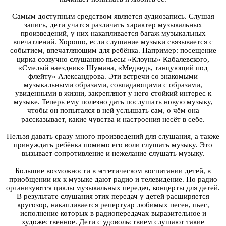
Самым доступным средством является аудиозапись. Слушая
запись, дети учатся различать характер музыкальных
произведений, у них накапливается багаж музыкальных
впечатлений. Хорошо, если слушание музыки связывается с
событием, впечатляющим для ребёнка. Например: посещение
цирка созвучно слушанию пьесы «Клоуны» Кабалевского,
«Смелый наездник» Шумана, «Медведь, танцующий под
флейту» Александрова. Эти встречи со знакомыми
музыкальными образами, совпадающими с образами,
увиденными в жизни, закрепляют у него стойкий интерес к
музыке. Теперь ему полезно дать послушать новую музыку,
чтобы он попытался в ней услышать сам, о чём она
рассказывает, какие чувства и настроения несёт в себе.
Нельзя давать сразу много произведений для слушания, а также
принуждать ребёнка помимо его воли слушать музыку. Это
вызывает сопротивление и нежелание слушать музыку.
Большие возможности в эстетическом воспитании детей, в
приобщении их к музыке дают радио и телевидение. По радио
организуются циклы музыкальных передач, концерты для детей.
В результате слушания этих передач у детей расширяется
кругозор, накапливается репертуар любимых песен, пьес,
исполнение которых в радиопередачах выразительное и
художественное. Дети с удовольствием слушают такие