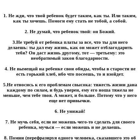
1. Не жди, что твой ребенок будет таким, как ты. Или таким,
как ты хочешь. Помоги ему стать не тобой, а собой.
2. Не думай, что ребенок твой: он Божий.
3.Не требуй от ребенка платы за все, что ты для него
делаешь: ты дал ему жизнь, как он может отблагодарить
тебя? Он даст жизнь другому, тот — третьему: это
необратимый закон благодарности.
4. Не вымещай на ребенке свои обиды, чтобы в старости не
есть горький хлеб, ибо что посеешь, то и взойдет.
5.Не относись к его проблемам свысока: тяжесть жизни дана
каждому по силам, и будь уверен, ему его ноша тяжела не
меньше, чем тебе твоя. А может, и больше. Потому что у него
еще нет привычки.
6. Не унижай!
7. Не мучь себя, если не можешь чего-то сделать для своего
ребенка, мучься — если можешь и не делаешь.
8. Помни (перефразируя одного человека, сказавшего это об