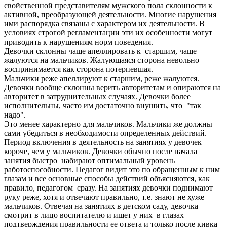
свойственной представителям мужского пола склонности к
активной, преобразующей деятельности. Многие нарушения
ими распорядка связаны с характером их деятельности. В
условиях строгой регламентации эти их особенности могут
приводить к нарушениям норм поведения.
Девочки склонны чаще апеллировать к старшим, чаще
жалуются на мальчиков. Жалующаяся сторона невольно
воспринимается как сторона потерпевшая.
Мальчики реже апеллируют к старшим, реже жалуются.
Девочки вообще склонны верить авторитетам и опираются на
авторитет в затруднительных случаях. Девочки более
исполнительны, часто им достаточно внушить, что "так
надо".
Это менее характерно для мальчиков. Мальчики же должны
сами убедиться в необходимости определенных действий.
Период включения в деятельность на занятиях у девочек
короче, чем у мальчиков. Девочки обычно после начала
занятия быстро набирают оптимальный уровень
работоспособности. Педагог видит это по обращенным к ним
глазам и все основные способы действий объясняются, как
правило, педагогом сразу. На занятиях девочки поднимают
руку реже, хотя и отвечают правильно, т.е. знают не хуже
мальчиков. Отвечая на занятиях в детском саду, девочка
смотрит в лицо воспитателю и ищет у них в глазах
подтверждения правильности ее ответа и только после кивка