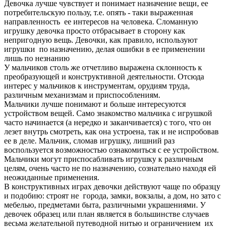
Девочка лучше чувствует и понимает назначение вещи, ее
потребительскую пользу, т.е. опять - таки выраженная
направленность ее интересов на человека. Сломанную
игрушку девочка просто отбрасывает в сторону как
непригодную вещь. Девочки, как правило, используют
игрушки по назначению, делая ошибки в ее применении
лишь по незнанию
У мальчиков столь же отчетливо выражена склонность к
преобразующей и конструктивной деятельности. Отсюда
интерес у мальчиков к инструментам, орудиям труда,
различным механизмам и приспособлениям.
Мальчики лучше понимают и больше интересуются
устройством вещей. Само знакомство мальчика с игрушкой
часто начинается (а нередко и заканчивается) с того, что он
лезет внутрь смотреть, как она устроена, так и не испробовав
ее в деле. Мальчик, сломав игрушку, лишний раз
воспользуется возможностью ознакомиться с ее устройством.
Мальчики могут приспосабливать игрушку к различным
целям, очень часто не по назначению, сознательно находя ей
неожиданные применения.
В конструктивных играх девочки действуют чаще по образцу
и подобию: строят не города, замки, вокзалы, а дом, но зато с
мебелью, предметами быта, различными украшениями. У
девочек образец или план является в большинстве случаев
весьма желательной путеводной нитью и ограничением их