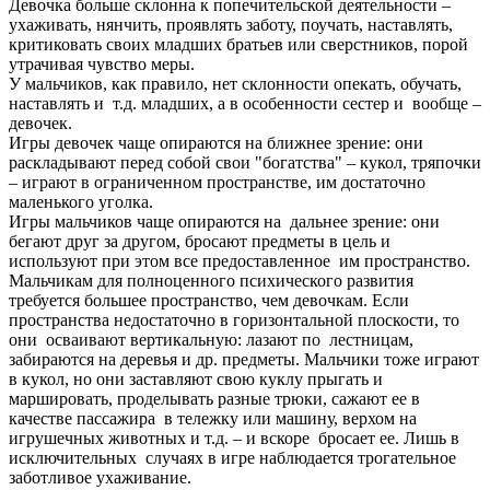
Девочка больше склонна к попечительской деятельности –
ухаживать, нянчить, проявлять заботу, поучать, наставлять,
критиковать своих младших братьев или сверстников, порой
утрачивая чувство меры.
У мальчиков, как правило, нет склонности опекать, обучать,
наставлять и т.д. младших, а в особенности сестер и вообще –
девочек.
Игры девочек чаще опираются на ближнее зрение: они
раскладывают перед собой свои "богатства" – кукол, тряпочки
– играют в ограниченном пространстве, им достаточно
маленького уголка.
Игры мальчиков чаще опираются на дальнее зрение: они
бегают друг за другом, бросают предметы в цель и
используют при этом все предоставленное им пространство.
Мальчикам для полноценного психического развития
требуется большее пространство, чем девочкам. Если
пространства недостаточно в горизонтальной плоскости, то
они осваивают вертикальную: лазают по лестницам,
забираются на деревья и др. предметы. Мальчики тоже играют
в кукол, но они заставляют свою куклу прыгать и
маршировать, проделывать разные трюки, сажают ее в
качестве пассажира в тележку или машину, верхом на
игрушечных животных и т.д. – и вскоре бросает ее. Лишь в
исключительных случаях в игре наблюдается трогательное
заботливое ухаживание.