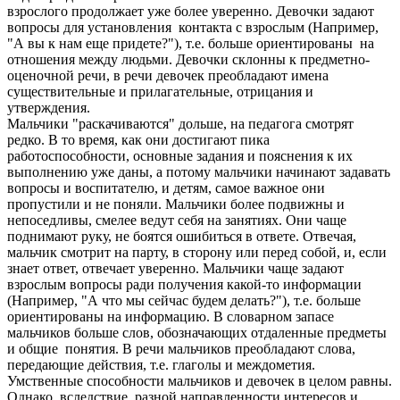
взрослого продолжает уже более уверенно. Девочки задают
вопросы для установления контакта с взрослым (Например,
"А вы к нам еще придете?"), т.е. больше ориентированы на
отношения между людьми. Девочки склонны к предметно-
оценочной речи, в речи девочек преобладают имена
существительные и прилагательные, отрицания и
утверждения.
Мальчики "раскачиваются" дольше, на педагога смотрят
редко. В то время, как они достигают пика
работоспособности, основные задания и пояснения к их
выполнению уже даны, а потому мальчики начинают задавать
вопросы и воспитателю, и детям, самое важное они
пропустили и не поняли. Мальчики более подвижны и
непоседливы, смелее ведут себя на занятиях. Они чаще
поднимают руку, не боятся ошибиться в ответе. Отвечая,
мальчик смотрит на парту, в сторону или перед собой, и, если
знает ответ, отвечает уверенно. Мальчики чаще задают
взрослым вопросы ради получения какой-то информации
(Например, "А что мы сейчас будем делать?"), т.е. больше
ориентированы на информацию. В словарном запасе
мальчиков больше слов, обозначающих отдаленные предметы
и общие понятия. В речи мальчиков преобладают слова,
передающие действия, т.е. глаголы и междометия.
Умственные способности мальчиков и девочек в целом равны.
Однако, вследствие разной направленности интересов и