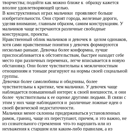
творчества; подойти как можно ближе к образцу кажется
вполне удовлетворяющей целью.
В конструктивных играх мальчики проявляют больше
изобретательности. Они строят города, железные дороги,
уделяя внимание, главным образом, самим конструкциям. У
мальчиков чаще встречаются различные свободные
конструкции, проекты.
Нравственный облик мальчиков и девочек в целом одинаков,
хотя сами нравственные понятия у девочек формируются
несколько раньше. Девочка более конформна, лучше
приспосабливается к обстоятельствам, быстрее находит себе
место при различных переменах, легче вписывается в новую
обстановку. Они более чувствительны к межличностным
отношениям и тоньше реагируют на нормы своей социальной
группы.
Девочки более самолюбивы и обидчивы, более
чувствительны к критике, чем мальчики. У девочек чаще
наблюдается повышенный интерес к своей внешности, и они
более чувствительны к ее оценке другими людьми. В связи с
этим у них чаще наблюдаются и различные ложные идеи о
своей физической недостаточности.
Мальчики менее склонны придерживаться установленных
рамок, границ, чаще их переступают, причем, и это важно, не
из сознательного стремления что-то нарушить или из
неуважения к старшим или каким-либо правилам, а из