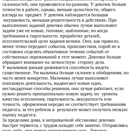
склонностей, они проявляются по-разному. У девочек больше
точности в работе, однако, меньше целостности, общего
взгляда на предмет. У девочек наблюдается большая
внушаемость, меньшая решительность в действиях. При
выполнении заданий девочки обычно лучше выполняют
задачи уже не новые, типовые, шаблонные, но когда
требования к тщательности, проработке деталей,
исполнительской цели задания велики. Они, как правило,
менее точно передают события, происшествия, порой не в
состоянии отделять объективное течение событий от
собственных переживаний в этот момент. Девочки больше
обращают внимание на личностную сторону дела.
У мальчиков раньше развивается способность видеть
существенное. Ум мальчика больше склонен к обобщениям, но
часто менее конкретен. Мальчики лучше выполняют
поисковую деятельность, выдвигают новые идеи,
нестандартные способы решения, они лучше работают, если
нужно решить принципиально новую задачу, но уровень
качества исполнения, тщательность, аккуратность или
точность оформления нередко не соответствует требованиям
педагога, за что ребенок в результате может получить низкую
оценку педагога.
За пределами дома, в непривычной обстановке девочки
быстрее теряются, с трудом находят себе занятие. Отправляясь
куда-либо, они имеют определенную цель. Девочки