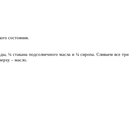
кого состояния.
ды, ¼ стакана подсолнечного масла и ¼ сиропа. Сливаем все три
верху – масло.