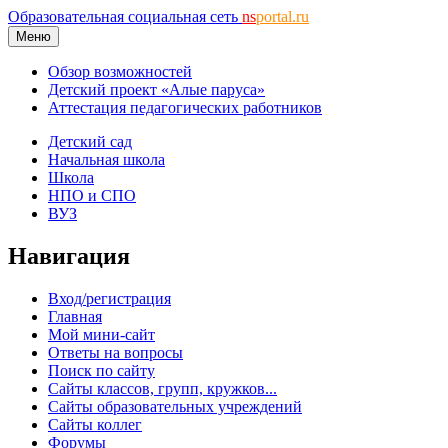
Образовательная социальная сеть
ns
portal.ru
Меню
Обзор возможностей
Детский проект «Алые паруса»
Аттестация педагогических работников
Детский сад
Начальная школа
Школа
НПО и СПО
ВУЗ
Навигация
Вход/регистрация
Главная
Мой мини-сайт
Ответы на вопросы
Поиск по сайту
Сайты классов, групп, кружков...
Сайты образовательных учреждений
Сайты коллег
Форумы