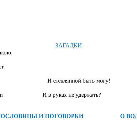
ЗАГАДКИ
кою.
т.
аю, и бегу, И стеклянной быть могу!
унести И в руках не удержать?
ПОСЛОВИЦЫ И ПОГОВОРКИ О ВО