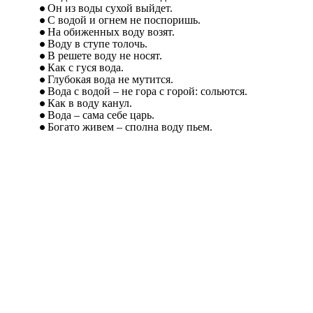
Он из воды сухой выйдет.
С водой и огнем не поспоришь.
На обиженных воду возят.
Воду в ступе толочь.
В решете воду не носят.
Как с гуся вода.
Глубокая вода не мутится.
Вода с водой – не гора с горой: сольются.
Как в воду канул.
Вода – сама себе царь.
Богато живем – сполна воду пьем.