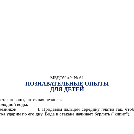
МБДОУ д/с № 61
ПОЗНАВАТЕЛЬНЫЕ ОПЫТЫ
ДЛЯ ДЕТЕЙ
стакан воды, аптечная резинка.
холодной воды.
ой резинкой. 4. Продавим пальцем середину платка так, чтобы о
гка ударим по его дну. Вода в стакане начинает бурлить ("кипит").