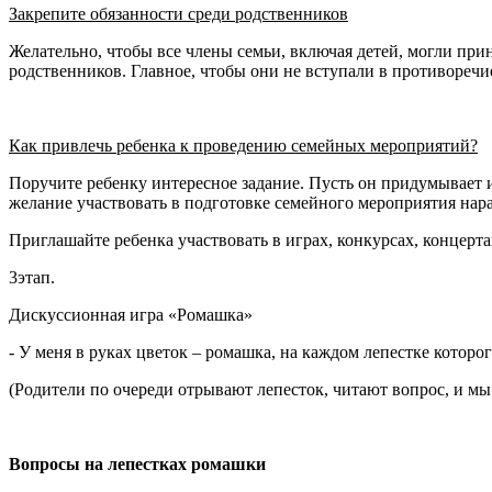
Закрепите обязанности среди родственников
Желательно, чтобы все члены семьи, включая детей, могли при
родственников. Главное, чтобы они не вступали в противоречи
Как привлечь ребенка к проведению семейных мероприятий?
Поручите ребенку интересное задание. Пусть он придумывает и
желание участвовать в подготовке семейного мероприятия нара
Приглашайте ребенка участвовать в играх, конкурсах, концерт
3этап.
Дискуссионная игра «Ромашка»
- У меня в руках цветок – ромашка, на каждом лепестке которо
(Родители по очереди отрывают лепесток, читают вопрос, и мы
Вопросы на лепестках ромашки