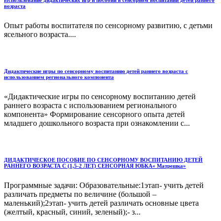
возраста
Опыт работы воспитателя по сенсорному развитию, с детьми
ясельного возраста....
Дидактические игры по сенсорному воспитанию детей раннего возраста с
использованием регионального компонента
«Дидактические игры по сенсорному воспитанию детей
раннего возраста с использованием регионального
компонента» Формирование сенсорного опыта детей
младшего дошкольного возраста при ознакомлении с...
ДИДАКТИЧЕСКОЕ ПОСОБИЕ ПО СЕНСОРНОМУ ВОСПИТАНИЮ ДЕТЕЙ
РАННЕГО ВОЗРАСТА С (1,5-2 ЛЕТ) СЕНСОРНАЯ ЮБКА« Матрешка»
Программные задачи: Образовательные:1этап- учить детей
различать предметы по величине (большой –
маленький);2этап- учить детей различать основные цвета
(желтый, красный, синий, зеленый);- з...