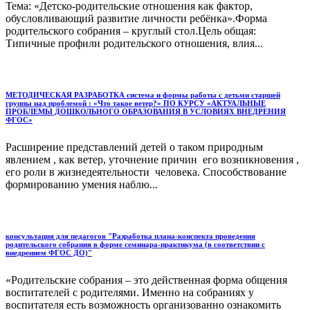
Тема: «Детско-родительские отношения как фактор,
обусловливающий развитие личности ребёнка».Форма
родительского собрания – круглый стол.Цель общая:
Типичные профили родительского отношения, влия...
МЕТОДИЧЕСКАЯ РАЗРАБОТКА система и формы работы с детьми старшей
группы над проблемой : «Что такое ветер?» ПО КУРСУ «АКТУАЛЬНЫЕ
ПРОБЛЕМЫ ДОШКОЛЬНОГО ОБРАЗОВАНИЯ В УСЛОВИЯХ ВНЕДРЕНИЯ
ФГОС»
Расширение представлений детей о таком природным
явлением , как ветер, уточнение причин его возникновения ,
его роли в жизнедеятельности человека. Способствование
формированию умения наблю...
консультация для педагогов "Разработка плана-конспекта проведения
родительского собрания в форме семинара-практикума (в соответствии с
внедрением ФГОС ДО)"
«Родительские собрания – это действенная форма общения
воспитателей с родителями. Именно на собраниях у
воспитателя есть возможность организованно ознакомить