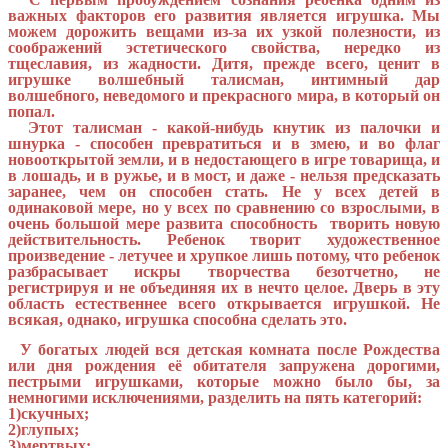
важных факторов его развития является игрушка. Мы
можем дорожить вещами из-за их узкой полезности, из
соображений эстетического свойства, нередко из
тщеславия, из жадности. Дитя, прежде всего, ценит в
игрушке волшебный талисман, интимный дар
волшебного, неведомого и прекрасного мира, в который он
попал.
Этот талисман - какой-нибудь кнутик из палочки и
шнурка - способен превратиться и в змею, и во флаг
новооткрытой земли, и в недостающего в игре товарища, и
в лошадь, и в ружье, и в мост, и даже - нельзя предсказать
заранее, чем он способен стать. Не у всех детей в
одинаковой мере, но у всех по сравнению со взрослыми, в
очень большой мере развита способность творить новую
действительность. Ребенок творит художественное
произведение - летучее и хрупкое лишь потому, что ребенок
разбрасывает искры творчества безотчетно, не
регистрируя и не объединяя их в нечто целое. Дверь в эту
область естественнее всего открывается игрушкой. Не
всякая, однако, игрушка способна сделать это.
У богатых людей вся детская комната после Рождества
или дня рождения её обитателя запружена дорогими,
пестрыми игрушками, которые можно было бы, за
немногими исключениями, разделить на пять категорий:
1)скучных;
2)глупых;
3)мертвых;