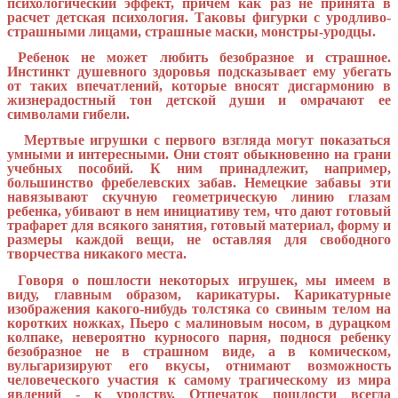
психологический эффект, причем как раз не принята в
расчет детская психология. Таковы фигурки с уродливо-
страшными лицами, страшные маски, монстры-уродцы.
Ребенок не может любить безобразное и страшное.
Инстинкт душевного здоровья подсказывает ему убегать
от таких впечатлений, которые вносят дисгармонию в
жизнерадостный тон детской души и омрачают ее
символами гибели.
Мертвые игрушки с первого взгляда могут показаться
умными и интересными. Они стоят обыкновенно на грани
учебных пособий. К ним принадлежит, например,
большинство фребелевских забав. Немецкие забавы эти
навязывают скучную геометрическую линию глазам
ребенка, убивают в нем инициативу тем, что дают готовый
трафарет для всякого занятия, готовый материал, форму и
размеры каждой вещи, не оставляя для свободного
творчества никакого места.
Говоря о пошлости некоторых игрушек, мы имеем в
виду, главным образом, карикатуры. Карикатурные
изображения какого-нибудь толстяка со свиным телом на
коротких ножках, Пьеро с малиновым носом, в дурацком
колпаке, невероятно курносого парня, поднося ребенку
безобразное не в страшном виде, а в комическом,
вульгаризируют его вкусы, отнимают возможность
человеческого участия к самому трагическому из мира
явлений - к уродству. Отпечаток пошлости всегда