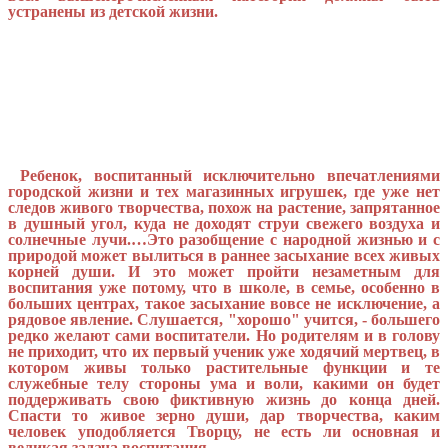
устранены из детской жизни.
Ребенок, воспитанный исключительно впечатлениями
городской жизни и тех магазинных игрушек, где уже нет
следов живого творчества, похож на растение, запрятанное
в душный угол, куда не доходят струи свежего воздуха и
солнечные лучи.…Это разобщение с народной жизнью и с
природой может вылиться в раннее засыхание всех живых
корней души. И это может пройти незаметным для
воспитания уже потому, что в школе, в семье, особенно в
больших центрах, такое засыхание вовсе не исключение, а
рядовое явление. Слушается, "хорошо" учится, - большего
редко желают сами воспитатели. Но родителям и в голову
не приходит, что их первый ученик уже ходячий мертвец, в
котором живы только растительные функции и те
служебные телу стороны ума и воли, какими он будет
поддерживать свою фиктивную жизнь до конца дней.
Спасти то живое зерно души, дар творчества, каким
человек уподобляется Творцу, не есть ли основная и
великая задача воспитания.