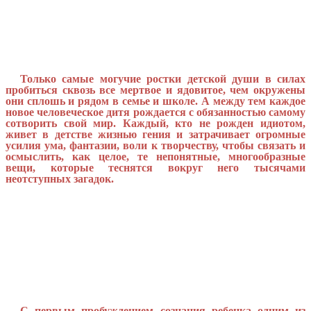
Только самые могучие ростки детской души в силах
пробиться сквозь все мертвое и ядовитое, чем окружены
они сплошь и рядом в семье и школе. А между тем каждое
новое человеческое дитя рождается с обязанностью самому
сотворить свой мир. Каждый, кто не рожден идиотом,
живет в детстве жизнью гения и затрачивает огромные
усилия ума, фантазии, воли к творчеству, чтобы связать и
осмыслить, как целое, те непонятные, многообразные
вещи, которые теснятся вокруг него тысячами
неотступных загадок.
С первым пробуждением сознания ребенка одним из