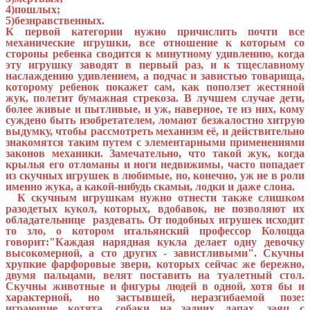
4)пошлых;
5)безнравственных.
К первой категории нужно причислить почти все
механические игрушки, все отношение к которым со
стороны ребенка сводится к минутному удивлению, когда
эту игрушку заводят в первый раз, и к тщеславному
наслаждению удивлением, а подчас и завистью товарища,
которому ребенок покажет сам, как поползет жестяной
жук, полетит бумажная стрекоза. В лучшем случае дети,
более живые и пытливые, и уж, наверное, те из них, кому
суждено быть изобретателем, ломают безжалостно хитрую
выдумку, чтобы рассмотреть механизм её, и действительно
знакомятся таким путем с элементарными применениями
законов механики. Замечательно, что такой жук, когда
крылья его отломаны и ноги недвижимы, часто попадает
из скучных игрушек в любимые, но, конечно, уж не в роли
именно жука, а какой-нибудь скамьи, лодки и даже слона.
К скучным игрушкам нужно отнести также слишком
разодетых кукол, которых, вдобавок, не позволяют их
обладательнице раздевать. От подобных игрушек исходит
то зло, о котором итальянский профессор Колоцца
говорит:"Каждая нарядная кукла делает одну девочку
высокомерной, а сто других - завистливыми". Скучны
хрупкие фарфоровые звери, которых сейчас же бережно,
двумя пальцами, велят поставить на туалетный стол.
Скучны животные и фигуры людей в одной, хотя бы и
характерной, но застывшей, неразгибаемой позе:
играющие котята, собаки на задних лапах, заяц с