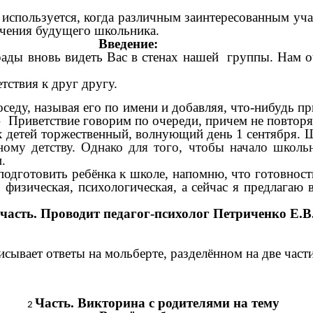
используется, когда различным заинтересованным уч
учения будущего школьника.
Введение:
рады вновь видеть Вас в стенах нашей группы. Нам 
ствия к друг другу.
седу, называя его по имени и добавляя, что-нибудь п
е» Приветствие говорим по очереди, причем не повтор
х детей торжественный, волнующий день 1 сентября. Ш
ному детству. Однако для того, чтобы начало школь
.
подготовить ребёнка к школе, напомню, что готовност
, физическая, психологическая, а сейчас я предлага
часть. Проводит педагог-психолог Петриченко Е.В
исывает ответы на мольберте, разделённом на две час
слушаем детей.
Часть. Викторина с родителями
на тему