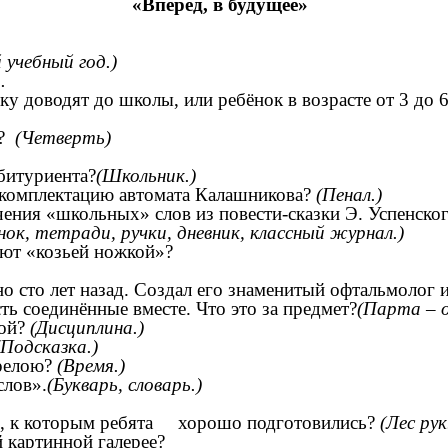
«Вперёд, в будущее»
 учебный год.)
.
у доводят до школы, или ребёнок в возрасте от 3 до 6
и?
(Четверть)
битуриента?
(Школьник.)
 комплектацию автомата Калашникова?
(Пенал.)
ения «школьных» слов из повести-сказки Э. Успенског
нок, тетради, ручки, дневник, классный журнал.)
ают «козьей ножкой»?
 сто лет назад. Создал его знаменитый офтальмолог 
сть соединённые вместе. Что это за предмет?
(Парта – 
ной?
(Дисциплина.)
(Подсказка.)
трелою?
(Время.)
слов».
(Букварь, словарь.)
ках, к которым ребята хорошо подготовились?
(Лес рук
 картинной галерее?