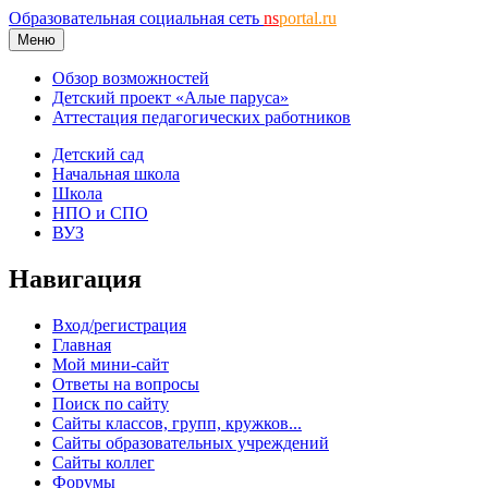
Образовательная социальная сеть
ns
portal.ru
Меню
Обзор возможностей
Детский проект «Алые паруса»
Аттестация педагогических работников
Детский сад
Начальная школа
Школа
НПО и СПО
ВУЗ
Навигация
Вход/регистрация
Главная
Мой мини-сайт
Ответы на вопросы
Поиск по сайту
Сайты классов, групп, кружков...
Сайты образовательных учреждений
Сайты коллег
Форумы