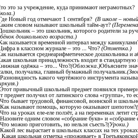
Что это за учреждение, куда принимают неграмотных?
кола.)
Где Новый год отмечают 1 сентября?
(В школе – новый
Каким словом называют школьный тайм-аут?
(Перемена
 Дошкольник – это школьник, которого родители за ручк
ебёнок дошкольного возраста.)
 Как называется временной интервал между каникулам
 Цифра в классном журнале – это ... Что?
(Отметка.)
Как называется среднеарифметическое дошкольника и а
Какая школьная принадлежность входит в стандартную
Книжная одёжка – это... Что?
(Обложка.)
Объясните знач
салки, получалка, главный бумажный получальник.
(Зво
.Разновидность какого чертёжного инструмента назыв
иркуля.)
.Этот привычный школьный предмет появился примерно
от предмет получил от латинского слова «группа», то е
.Что бывает трудовой, финансовой, воинской и школь
.Как называют помощь, которую оказывают шепотом?
.Что на уроках еле-еле ползёт, а на переменках летит с
.Назовите одним словом «собрание букв» и «собрание 
.Что можно приготовить, но нельзя съесть?
(Уроки.)
.Какой лес вырастает в школьных классах на тех уро
. Какая школьная отметка «проживает» в Третьяковской