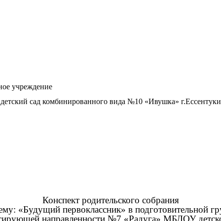
е учреждение
детский сад комбинированного вида №10 «Ивушка» г.Ессентуки
Конспект родительского собрания
тему: «Будущий первоклассник» в подготовительной гр
сирующей направленности №7 «Радуга» МБДОУ детско