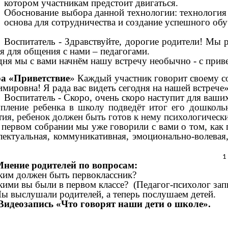
котором участникам предстоит двигаться.
Обоснование выбора данной технологии: технология 
основа для сотрудничества и создание успешного об
Воспитатель - Здравствуйте, дорогие родители! Мы 
я для общения с нами – педагогами.
мы с вами начнём нашу встречу необычно - с привет
а «Приветствие
» Каждый участник говорит своему со
мировна! Я рада вас видеть сегодня на нашей встреч
Воспитатель - Скоро, очень скоро наступит для ваши
пление ребенка в школу подведёт итог его дошколь
тия, ребенок должен быть готов к нему психологически
 первом собрании мы уже говорили с вами о том, как 
лектуальная, коммуникативная, эмоционально-волевая
нение родителей по вопросам:
ким должен быть первоклассник?
кими вы были в первом классе? (Педагог-психолог зап
 Мы выслушали родителей, а теперь по
Видеозапись «Что говорят наши дети о
школе».