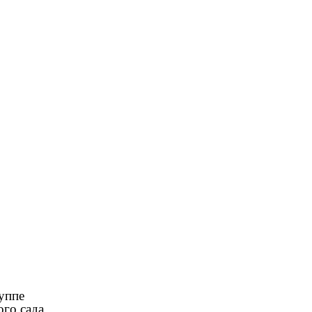
уппе
го сада