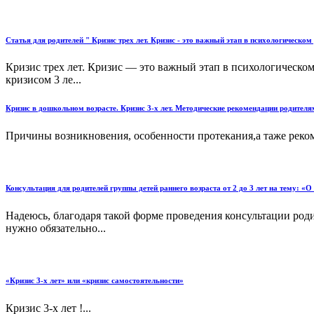
Статья для родителей " Кризис трех лет. Кризис - это важный этап в психологическом
Кризис трех лет. Кризис — это важный этап в психологическом 
кризисом 3 ле...
Кризис в дошкольном возрасте. Кризис 3-х лет. Методические рекомендации родителя
Причины возникновения, особенности протекания,а таже реком
Консультация для родителей группы детей раннего возраста от 2 до 3 лет на тему: «О 
Надеюсь, благодаря такой форме проведения консультации родит
нужно обязательно...
«Кризис 3-х лет» или «кризис самостоятельности»
Кризис 3-х лет !...