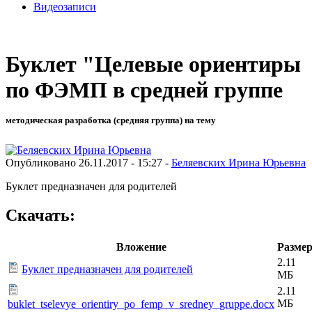
Видеозаписи
Буклет "Целевые ориентиры
по ФЭМП в средней группе
методическая разработка (средняя группа) на тему
Опубликовано 26.11.2017 - 15:27 -
Беляевских Ирина Юрьевна
Буклет предназначен для родителей
Скачать:
Вложение
Разме
2.11
Буклет предназначен для родителей
МБ
2.11
МБ
buklet_tselevye_orientiry_po_femp_v_sredney_gruppe.docx