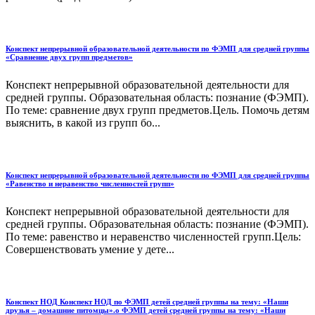
Конспект непрерывной образовательной деятельности по ФЭМП для средней группы
«Сравнение двух групп предметов»
Конспект непрерывной образовательной деятельности для
средней группы. Образовательная область: познание (ФЭМП).
По теме: сравнение двух групп предметов.Цель. Помочь детям
выяснить, в какой из групп бо...
Конспект непрерывной образовательной деятельности по ФЭМП для средней группы
«Равенство и неравенство численностей групп»
Конспект непрерывной образовательной деятельности для
средней группы. Образовательная область: познание (ФЭМП).
По теме: равенство и неравенство численностей групп.Цель:
Совершенствовать умение у дете...
Конспект НОД Конспект НОД по ФЭМП детей средней группы на тему: «Наши
друзья – домашние питомцы».о ФЭМП детей средней группы на тему: «Наши