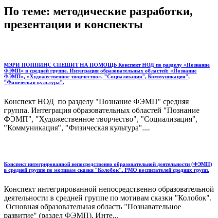
По теме: методические разработки,
презентации и конспекты
МЭРИ ПОППИНС СПЕШИТ НА ПОМОЩЬ Конспект НОД по разделу «Познание
ФЭМП» в средней группе. Интеграция образовательных областей: «Познание
ФЭМП», «Художественное творчество», "Социализация", Коммуникация",
"Физическая культура".
Конспект НОД по разделу "Познание ФЭМП" средняя
группа. Интеграция образовательных областей "Познание
ФЭМП", "Художественное творчество", "Социализация",
"Коммуникация", "Физическая культура"....
Конспект интегрированной непосредственно образовательной деятельности (ФЭМП)
в средней группе по мотивам сказки "Колобок". РМО воспитателей средних групп.
Конспект интегрированной непосредственно образовательной
деятельности в средней группе по мотивам сказки "Колобок".
Основная образовательная область "Познавательное
развитие" (раздел ФЭМП). Инте...