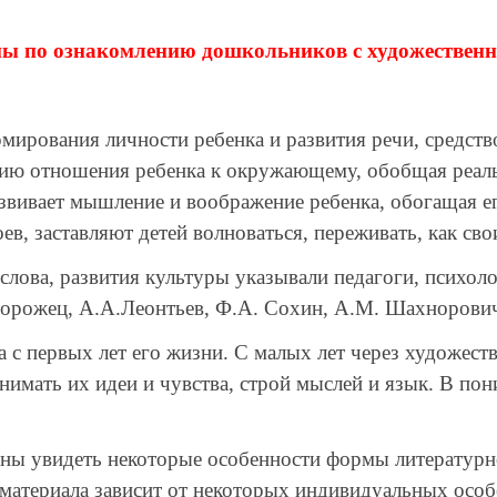
ы по ознакомлению дошкольников с художественн
рования личности ребенка и развития речи, средство 
ию отношения ребенка к окружающему, обобщая реаль
звивает мышление и воображение ребенка, обогащая ег
в, заставляют детей волноваться, переживать, как свои
ова, развития культуры указывали педагоги, психолог
порожец, А.А.Леонтьев, Ф.А. Сохин, А.М. Шахнорович
с первых лет его жизни. С малых лет через художест
онимать их идеи и чувства, строй мыслей и язык. В п
ы увидеть некоторые особенности формы литературно
 материала зависит от некоторых индивидуальных особ