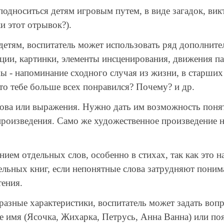
носиться детям игровым путем, в виде загадок, викт
ки этот отрывок?).
етям, воспитатель может использовать ряд дополните
ации, картинки, элементы инсценирования, движения п
ы - напоминание сходного случая из жизни, в старших
кто тебе больше всех понравился? Почему? и др.
а или выражения. Нужно дать им возможность понять
произведения. Само же художественное произведение н
ем отдельных слов, особенно в стихах, так как это н
тельных книг, если непонятные слова затрудняют пони
тения.
азные характеристики, воспитатель может задать вопр
 имя (Ясочка, Жихарка, Петрусь, Анна Ванна) или поя