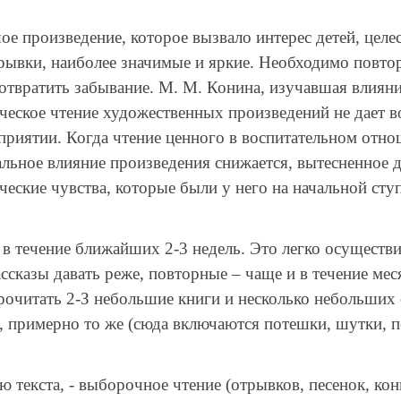
роизведение, которое вызвало интерес детей, целесо
ывки, наиболее значимые и яркие. Необходимо повторе
дотвратить забывание. М. М. Конина, изучавшая влиян
еское чтение художественных произведений не дает во
сприятии. Когда чтение ценного в воспитательном отн
альное влияние произведения снижается, вытесненное 
ческие чувства, которые были у него на начальной ступ
течение ближайших 2-3 недель. Это легко осуществимо
сказы давать реже, повторные – чаще и в течение меся
прочитать 2-З небольшие книги и несколько небольших
, примерно то же (сюда включаются потешки, шутки, п
текста, - выборочное чтение (отрывков, песенок, кон