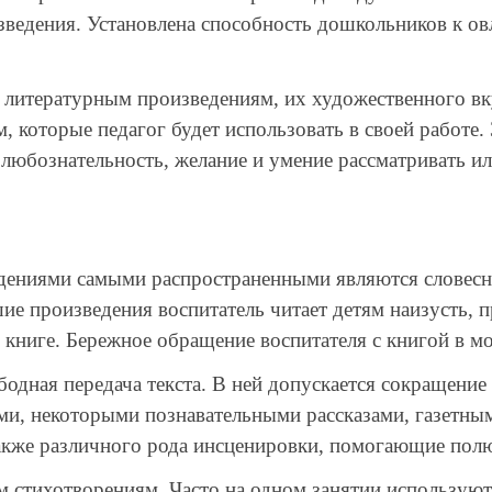
изведения. Установлена способность дошкольников к о
итературным произведениям, их художественного вкус
 которые педагог будет использовать в своей работе. 
е, любознательность, желание и умение рассматривать 
ениями самыми распространенными являются словесные
ие произведения воспитатель читает детям наизусть, п
 книге. Бережное обращение воспитателя с книгой в мо
ая передача текста. В ней допускается сокращение те
ами, некоторыми познавательными рассказами, газетн
акже различного рода инсценировки, помогающие полюб
тихотворениям. Часто на одном занятии используют