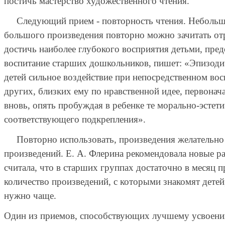
постичь мастерство художественного чтения.
Следующий прием - повторность чтения. Небольшое п
большого произведения повторно можно зачитать отр
достичь наиболее глубокого восприятия детьми, пре
воспитание старших дошкольников, пишет: «Эпизодич
детей сильное воздействие при непосредственном во
других, близких ему по нравственной идее, первонач
вновь, опять пробуждая в ребенке те морально-эстети
соответствующего подкрепления».
Повторно использовать, произведения желательно в 
произведений. Е. А. Флерина рекомендовала новые рас
считала, что в старших группах достаточно в месяц 
количество произведений, с которыми знакомят детей
нужно чаще.
Один из приемов, способствующих лучшему усвоению 