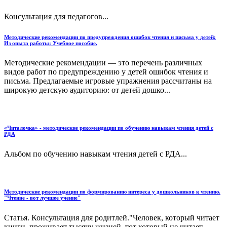
Консультация для педагогов...
Методические рекомендации по предупреждения ошибок чтения и письма у детей:
Из опыта работы: Учебное пособие.
Методические рекомендации — это перечень различных
видов работ по предупреждению у детей ошибок чтения и
письма. Предлагаемые игровые упражнения рассчитаны на
широкую детскую аудиторию: от детей дошко...
«Читалочка» - методические рекомендации по обучению навыкам чтения детей с
РДА
Альбом по обучению навыкам чтения детей с РДА...
Методические рекомендации по формированию интереса у дошкольников к чтению.
"Чтение - вот лучшее учение"
Статья. Консультация для родитлей."Человек, который читает
книги, проживает тысячу жизней, тот который не читает