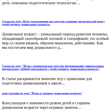
дети, показаны педагогические технологии ...
Статья на тему: Игра-драматизация как средство развития диалогической речи у
детей среднего дошкольного возраста.
Дошкольное возраст – уникальный период развития человека,
обладающий своеобразной логикой и спецификой; это особый
мир со своим языком, образом мышления, действиями. Как
мы постигаем мир дошкольного д...
Статья на тему "Игры с правилами как средство формирования универсальных
предпосылок учебной деятельности у детей старшего дошкольного возраста"
В статье раскрывается значение игр с правилами для
подготовки дошкольников к школе...
консультация по теме "Игры в старшем дошкольном возрасте"
Консультация о значимости развия детей в старшем
дошкольном возрасте через игравые занятия....