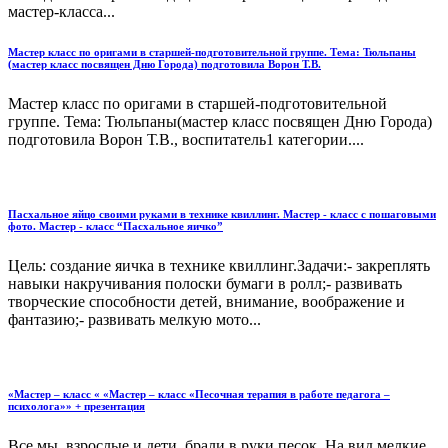
мастер-класса...
Мастер класс по оригами в старшей-подготовительной группе. Тема: Тюльпаны
(мастер класс посвящен Дню Города) подготовила Ворон Т.В.
Мастер класс по оригами в старшей-подготовительной
группе. Тема: Тюльпаны(мастер класс посвящен Дню Города)
подготовила Ворон Т.В., воспитатель1 категории....
Пасхальное яйцо своими руками в технике квиллинг. Мастер - класс с пошаговыми
фото. Мастер - класс “Пасхальное яичко”
Цель: создание яичка в технике квиллинг.Задачи:- закреплять
навыки накручивания полоски бумаги в ролл;- развивать
творческие способности детей, внимание, воображение и
фантазию;- развивать мелкую мото...
«Мастер – класс « «Мастер – класс «Песочная терапия в работе педагога –
психолога»» + презентация
Все мы, взрослые и дети, брали в руки песок. На вид мелкие