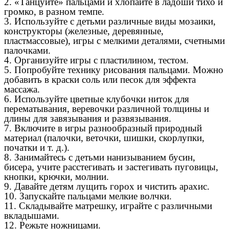
2. «Танцуйте» пальцами и хлопайте в ладоши тихо и
громко, в разном темпе.
3. Используйте с детьми различные виды мозаики,
конструкторы (железные, деревянные,
пластмассовые), игры с мелкими деталями, счетными
палочками.
4. Организуйте игры с пластилином, тестом.
5. Попробуйте технику рисования пальцами. Можно
добавить в краски соль или песок для эффекта
массажа.
6. Используйте цветные клубочки ниток для
перематывания, веревочки различной толщины и
длины для завязывания и развязывания.
7. Включите в игры разнообразный природный
материал (палочки, веточки, шишки, скорлупки,
початки и т. д.).
8. Занимайтесь с детьми нанизыванием бусин,
бисера, учите расстегивать и застегивать пуговицы,
кнопки, крючки, молнии.
9. Давайте детям лущить горох и чистить арахис.
10. Запускайте пальцами мелкие волчки.
11. Складывайте матрешку, играйте с различными
вкладышами.
12. Режьте ножницами.