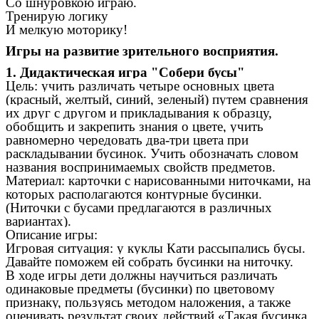
Со шнуровкою играю.
Тренирую логику
И мелкую моторику!
Игры на развитие зрительного восприятия.
1. Дидактическая игра "Собери бусы"
Цель: учить различать четыре основных цвета
(красный, желтый, синий, зеленый) путем сравнения
их друг с другом и прикладывания к образцу,
обобщить и закрепить
знания о цвете, учить
равномерно чередовать два-три цвета при
раскладывании бусинок. Учить обозначать словом
названия воспринимаемых свойств предметов.
Материал: карточки с нарисованными ниточками, на
которых располагаются контурные бусинки.
(Ниточки с бусами предлагаются в различных
вариантах).
Описание игры:
Игровая ситуация: у куклы Кати рассыпались бусы.
Давайте поможем ей собрать бусинки на ниточку.
В ходе игры дети должны научиться различать
одинаковые предметы (бусинки) по цветовому
признаку, пользуясь методом наложения, а также
оценивать результат своих действий «Такая бусинка