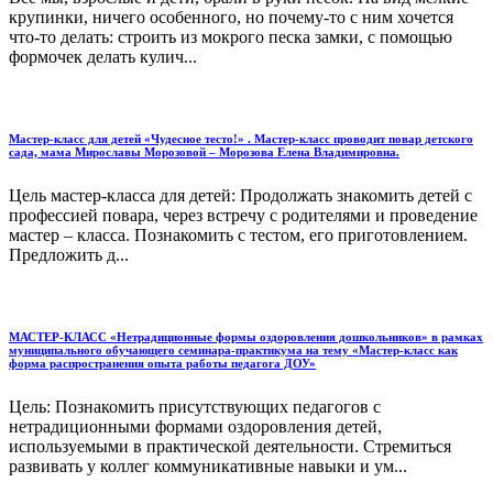
крупинки, ничего особенного, но почему-то с ним хочется
что-то делать: строить из мокрого песка замки, с помощью
формочек делать кулич...
Мастер-класс для детей «Чудесное тесто!» . Мастер-класс проводит повар детского
сада, мама Мирославы Морозовой – Морозова Елена Владимировна.
Цель мастер-класса для детей: Продолжать знакомить детей с
профессией повара, через встречу с родителями и проведение
мастер – класса. Познакомить с тестом, его приготовлением.
Предложить д...
МАСТЕР-КЛАСС «Нетрадиционные формы оздоровления дошкольников» в рамках
муниципального обучающего семинара-практикума на тему «Мастер-класс как
форма распространения опыта работы педагога ДОУ»
Цель: Познакомить присутствующих педагогов с
нетрадиционными формами оздоровления детей,
используемыми в практической деятельности. Стремиться
развивать у коллег коммуникативные навыки и ум...