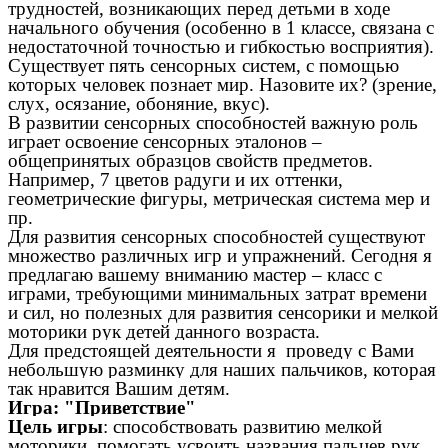
трудностей, возникающих перед детьми в ходе
начального обучения (особенно в 1 классе, связана с
недостаточной точностью и гибкостью восприятия).
Существует пять сенсорных систем, с помощью
которых человек познает мир. Назовите их? (зрение,
слух, осязание, обоняние, вкус).
В развитии сенсорных способностей важную роль
играет освоение сенсорных эталонов –
общепринятых образцов свойств предметов.
Например, 7 цветов радуги и их оттенки,
геометрические фигуры, метрическая система мер и
пр.
Для развития сенсорных способностей существуют
множество различных игр и упражнений. Сегодня я
предлагаю вашему вниманию мастер – класс с
играми, требующими минимальных затрат времени
и сил, но полезных для развития сенсорики и мелкой
моторики рук детей данного возраста.
Для предстоящей деятельности я проведу с Вами
небольшую разминку для наших пальчиков, которая
так нравится Вашим детям.
Игра: "Приветствие"
Цель игры
: способствовать развитию мелкой
моторики, помогать усвоить названия пальцев рук.