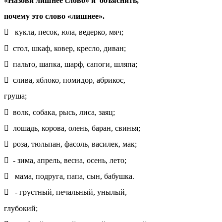
«Назови лишнее слово» и объяснить,
почему это слово «лишнее».
 кукла, песок, юла, ведерко, мяч;
 стол, шкаф, ковер, кресло, диван;
 пальто, шапка, шарф, сапоги, шляпа;
 слива, яблоко, помидор, абрикос,
груша;
 волк, собака, рысь, лиса, заяц;
 лошадь, корова, олень, баран, свинья;
 роза, тюльпан, фасоль, василек, мак;
 - зима, апрель, весна, осень, лето;
 мама, подруга, папа, сын, бабушка.
 - грустный, печальный, унылый,
глубокий;