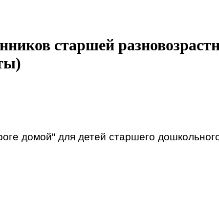
анников старшей разновозраст
ты)
роге домой" для детей старшего дошкольн