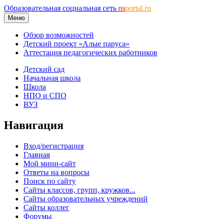
Образовательная социальная сеть
ns
portal.ru
Меню
Обзор возможностей
Детский проект «Алые паруса»
Аттестация педагогических работников
Детский сад
Начальная школа
Школа
НПО и СПО
ВУЗ
Навигация
Вход/регистрация
Главная
Мой мини-сайт
Ответы на вопросы
Поиск по сайту
Сайты классов, групп, кружков...
Сайты образовательных учреждений
Сайты коллег
Форумы